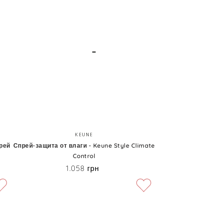
Air
Wax
Спрей-
Бренд:
KEUNE
защита
прей
Спрей-защита от влаги - Keune Style Climate
Control
от
1.058 грн
Цена
влаги
-
Keune
Style