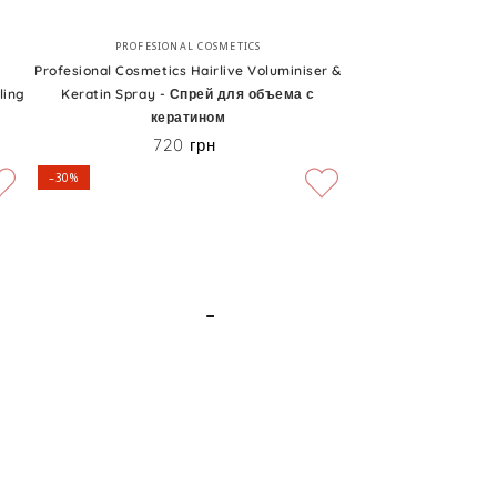
Spray
Profesional
Бренд:
PROFESIONAL COSMETICS
Cosmetics
Profesional Cosmetics Hairlive Voluminiser &
ling
Keratin Spray - Спрей для объема с
Hairlive
кератином
Voluminiser
720 грн
Цена
&
–30%
Keratin
Spray
-
Спрей
для
объема
с
кератином
Спрей
Бренд: