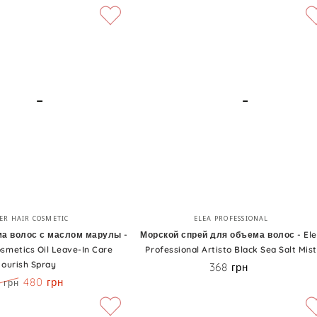
Морской
Бренд:
Бренд:
ER HAIR COSMETIC
ELEA PROFESSIONAL
спрей
а волос с маслом марулы -
Морской спрей для объема волос - El
osmetics Oil Leave-In Care
Professional Artisto Black Sea Salt Mist
для
ourish Spray
368 грн
Цена
объема
480 грн
 грн
волос
на
Скидка
-