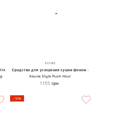
Climate
Control
Средство
Бренд:
KEUNE
для
ilk
Средство для ускорения сушки феном -
ng
Keune Style Rush Hour
ускорения
1.155 грн
Цена
сушки
феном
–10%
-
Keune
Style
Rush