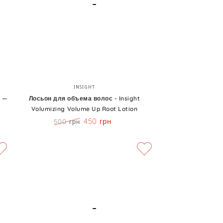
Hour
Лосьон
Бренд:
INSIGHT
для
t —
Лосьон для объема волос - Insight
Volumizing Volume Up Root Lotion
объема
450 грн
500 грн
волос
Цена
Скидка
-
Insight
Volumizing
Volume
Up
Root
Lotion