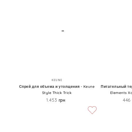
Me
марулы
Root
-
Lifter
Clever
Hair
Cosmetics
Oil
Leave-
In
Care
Спрей
Питательный
Бренд:
Nourish
KEUNE
для
термозащитны
Спрей для объема и утолщения - Keune
Питательный те
Spray
Style Thick Trick
Elements Xc
объема
спрей
1.453 грн
446
Цена
и
-
утолщения
IdHair
-
Elements
Keune
Xclusive