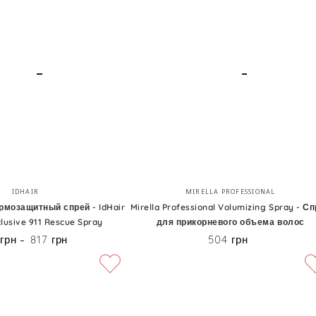
Elea
Professional
Artisto
Black
Sea
Salt
Mist
Mirella
Бренд:
Бренд:
IDHAIR
MIRELLA PROFESSIONAL
й
Professional
рмозащитный спрей - IdHair
Mirella Professional Volumizing Spray - С
lusive 911 Rescue Spray
для прикорневого объема волос
Volumizing
 грн
817 грн
504 грн
Цена
Цена
Spray
-
Спрей
для