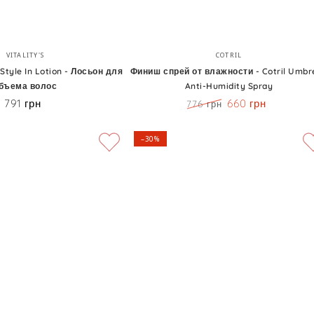
Финиш
Бренд:
Бренд:
VITALITY'S
COTRIL
спрей
 Style In Lotion - Лосьон для
Финиш спрей от влажности - Cotril Umbre
бъема волос
Anti-Humidity Spray
от
791 грн
660 грн
Цена
776 грн
влажности
Цена
Скидка
-
–30%
Cotril
Umbrella
Anti-
Humidity
Spray