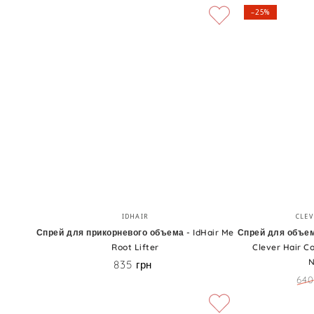
–25%
Спрей
Спрей
Бренд:
IDHAIR
CLEV
для
для
Спрей для прикорневого объема - IdHair Me
Спрей для объем
Root Lifter
Clever Hair C
прикорневого
объема
N
835 грн
Цена
объема
волос
640
-
с
Це
IdHair
маслом