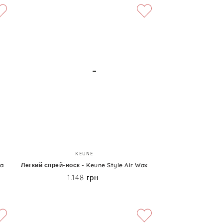
Легкий
Бренд:
KEUNE
спрей-
ea
Легкий спрей-воск - Keune Style Air Wax
1.148 грн
воск
Цена
-
Keune
Style