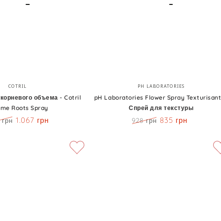
Solution
Volumizing
Styling
Spray
pH
Бренд:
Бренд:
COTRIL
PH LABORATORIES
Laboratories
корневого объема - Cotril
pH Laboratories Flower Spray Texturisan
ume Roots Spray
Спрей для текстуры
Flower
1.067 грн
835 грн
 грн
928 грн
Spray
а
Скидка
Цена
Скидка
Texturisant
—
Спрей
для
текстуры