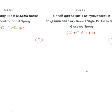
Спрей
Бренд:
Бренд:
SCREEN
KAARAL
для
олщения и объема волос -
Спрей для защиты от пушистости и
Control Boost Spray
придания блеска - Kaaral Style Perfetto B
защиты
Glossing Spray
1.045 грн
 грн
от
а
Скидка
644 грн
920 грн
пушистости
Цена
Скидка
и
придания
блеска
-
Kaaral
Style
Perfetto
Bling
Glossing
Spray
Спрей
Бренд:
Бренд: