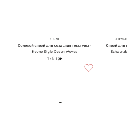
Protect
Volume
Spray
Солевой
Спрей
Бренд:
KEUNE
SCHWAR
спрей
для
Солевой спрей для создания текстуры -
Спрей для 
Keune Style Ocean Waves
Schwarzk
для
прикорневого
1.176 грн
Цена
создания
объема
текстуры
-
-
Schwarzkopf
Keune
Osis+
Style
Volume
Ocean
Up
Waves