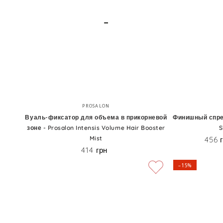
Style
911
Thick
Rescue
Trick
Spray
Вуаль-
Финишный
Бренд:
PROSALON
фиксатор
спрей
Вуаль-фиксатор для объема в прикорневой
Финишный спрей
зоне - Prosalon Intensis Volume Hair Booster
S
для
для
Mist
456 
объема
блеска
414 грн
Цена
в
-
–15%
прикорневой
Keune
зоне
Style
-
Shine
Prosalon
Therapy