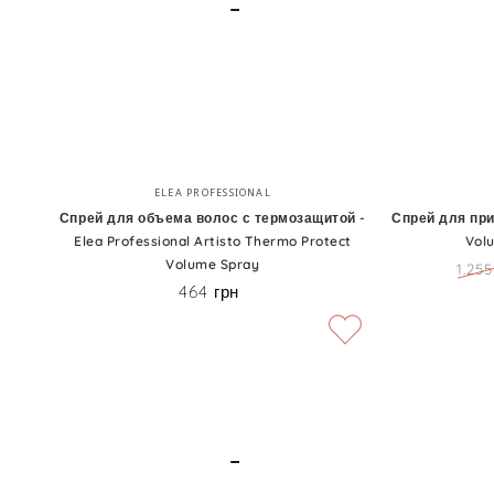
Intensis
Volume
Hair
Booster
Mist
Спрей
Спрей
Бренд:
ELEA PROFESSIONAL
для
для
Спрей для объема волос с термозащитой -
Спрей для при
Elea Professional Artisto Thermo Protect
Vol
объема
прикорневого
Volume Spray
1.255
волос
объема
Цен
464 грн
Цена
с
-
термозащитой
Cotril
-
Volume
Elea
Roots
Professional
Spray
Artisto
Thermo