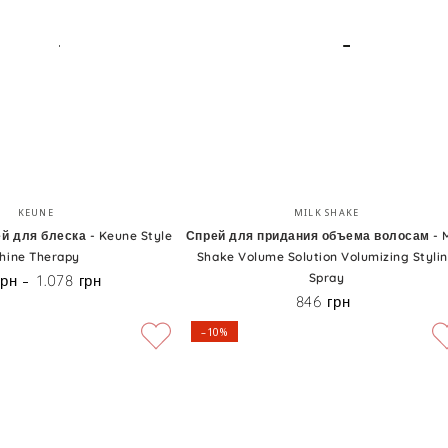
прикорневого
объема
волос
Спрей
Бренд:
Бренд:
KEUNE
MILK SHAKE
для
 для блеска - Keune Style
Спрей для придания объема волосам - M
hine Therapy
Shake Volume Solution Volumizing Styli
придания
Spray
грн
1.078 грн
Цена
объема
846 грн
Цена
волосам
–10%
-
Milk
Shake
Volume