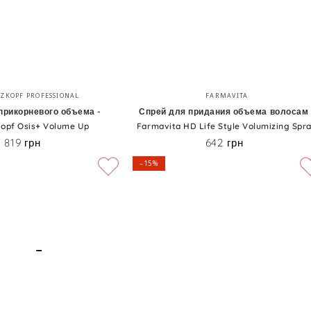
Спрей
Бренд:
Бренд:
ZKOPF PROFESSIONAL
FARMAVITA
для
прикорневого объема -
Спрей для придания объема волосам 
opf Osis+ Volume Up
Farmavita HD Life Style Volumizing Spr
придания
819 грн
642 грн
Цена
Цена
объема
–15%
волосам
-
Farmavita
HD
Life
Style
Volumizing
Spray