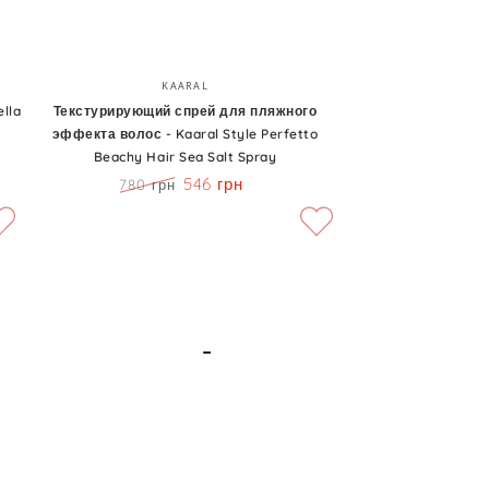
Текстурирующий
Бренд:
KAARAL
спрей
lla
Текстурирующий спрей для пляжного
эффекта волос - Kaaral Style Perfetto
для
Beachy Hair Sea Salt Spray
пляжного
546 грн
780 грн
эффекта
Цена
Скидка
волос
-
Kaaral
Style
Perfetto
Beachy
Hair
Sea
Salt