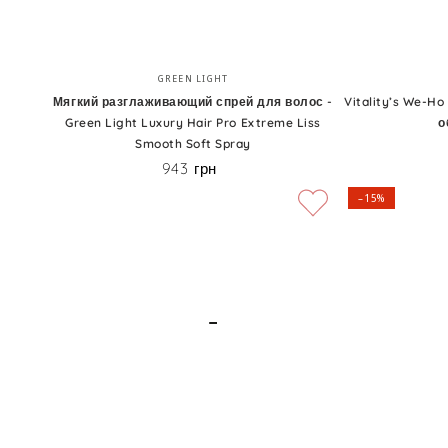
Мягкий
Vitality’s
Бренд:
GREEN LIGHT
разглаживающий
We-
Мягкий разглаживающий спрей для волос -
Vitality’s We-Ho
Green Light Luxury Hair Pro Extreme Liss
о
спрей
Ho
Smooth Soft Spray
для
Style
943 грн
Цена
волос
In
–15%
-
Lotion
Green
-
Light
Лосьон
Luxury
для
Hair
объема
Pro
волос
Extreme
Liss
Smooth