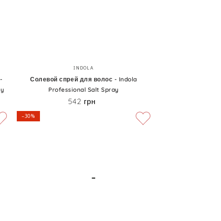
Солевой
Бренд:
INDOLA
спрей
-
Солевой спрей для волос - Indola
ay
Professional Salt Spray
для
542 грн
Цена
волос
–30%
-
Indola
Professional
Salt
Spray