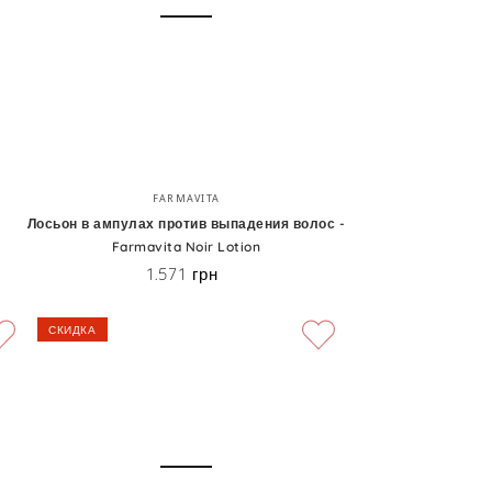
Лосьон
Бренд:
FARMAVITA
в
Лосьон в ампулах против выпадения волос -
Farmavita Noir Lotion
ампулах
1.571 грн
Цена
против
выпадения
СКИДКА
волос
-
Farmavita
Noir
Lotion