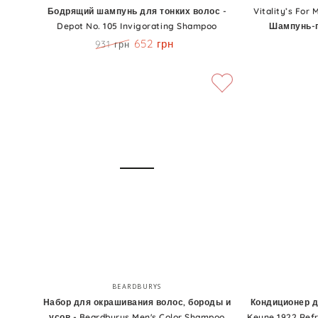
шампунь
For
Бодрящий шампунь для тонких волос -
Vitality’s For
Depot No. 105 Invigorating Shampoo
Шампунь-г
для
Man
652 грн
931 грн
тонких
Hair
Цена
Скидка
волос
&
-
Body
Depot
Shampoo
No.
-
105
Шампунь-
Invigorating
гель
Shampoo
для
волос
и
тела
Набор
Кондиционер
Бренд:
BEARDBURYS
для
для
Набор для окрашивания волос, бороды и
Кондиционер 
усов - Beardburys Men's Color Shampoo
Keune 1922 Refr