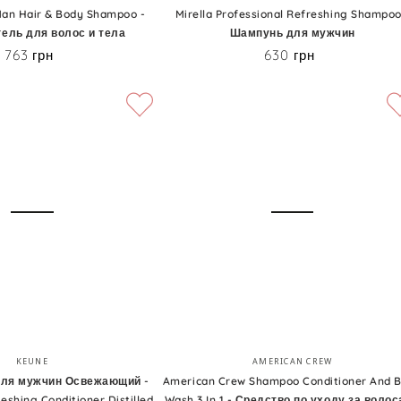
Professional
 Man Hair & Body Shampoo -
Mirella Professional Refreshing Shampoo
ель для волос и тела
Шампунь для мужчин
Refreshing
763 грн
630 грн
Цена
Цена
Shampoo
-
Шампунь
для
мужчин
American
Бренд:
Бренд:
KEUNE
AMERICAN CREW
Crew
для мужчин Освежающий -
American Crew Shampoo Conditioner And 
eshing Conditioner Distilled
Wash 3 In 1 - Средство по уходу за воло