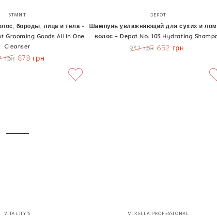
Шампунь
Бренд:
Бренд:
STMNT
DEPOT
увлажняющий
лос, бороды, лица и тела -
Шампунь увлажняющий для сухих и лом
 Grooming Goods All In One
волос – Depot No. 103 Hydrating Shamp
для
Cleanser
652 грн
932 грн
сухих
Цена
Скидка
878 грн
7 грн
и
а
Скидка
ломких
волос
–
Depot
No.
103
Hydrating
Shampoo
Mirella
Бренд:
Бренд:
VITALITY'S
MIRELLA PROFESSIONAL