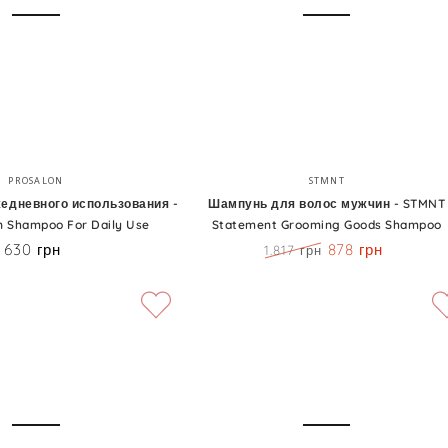
Шампунь
Бренд:
Бренд:
PROSALON
STMNT
для
едневного использования -
Шампунь для волос мужчин - STMNT
n Shampoo For Daily Use
Statement Grooming Goods Shampoo
волос
630 грн
878 грн
Цена
1.817 грн
я
мужчин
Цена
Скидка
-
STMNT
Statement
Grooming
Goods
Shampoo