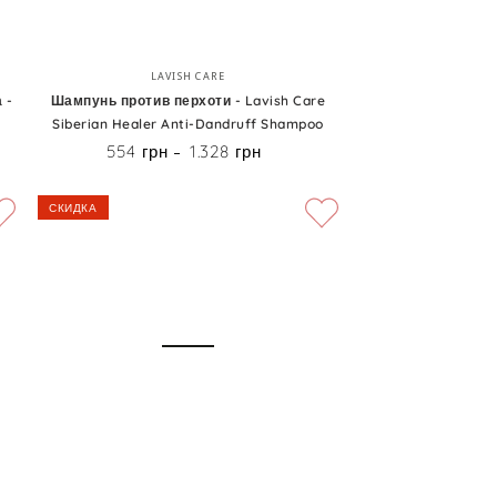
Шампунь
Бренд:
LAVISH CARE
против
 -
Шампунь против перхоти - Lavish Care
Siberian Healer Anti-Dandruff Shampoo
перхоти
554 грн
1.328 грн
Цена
-
Lavish
СКИДКА
Care
Siberian
Healer
Anti-
Dandruff
Shampoo