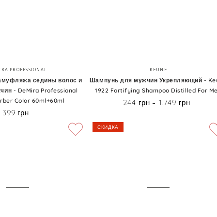
Шампунь
Бренд:
Бренд:
IRA PROFESSIONAL
KEUNE
для
амуфляжа седины волос и
Шампунь для мужчин Укрепляющий - Ke
ин - DeMira Professional
1922 Fortifying Shampoo Distilled For M
мужчин
rber Color 60ml+60ml
244 грн
1.749 грн
Цена
Укрепляющий
399 грн
Цена
-
СКИДКА
Keune
1922
Fortifying
Shampoo
Distilled
For
Men