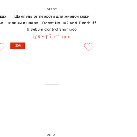
Шампунь
Бренд:
DEPOT
от
ких
Шампунь от перхоти для жирной кожи
oo
головы и волос – Depot No. 102 Anti-Dandruff
перхоти
& Sebum Control Shampoo
для
741 грн
1.059 грн
жирной
Цена
Скидка
–30%
кожи
головы
и
волос
–
Depot
No.
102
Anti-
Dandruff
Мультифункциональный
Бренд:
&
DEPOT