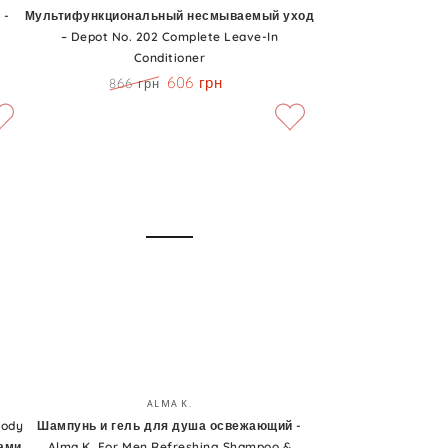
несмываемый
 -
Мультифункциональный несмываемый уход
Sebum
– Depot No. 202 Complete Leave-In
уход
Control
Conditioner
–
Shampoo
606 грн
866 грн
Depot
Цена
Скидка
No.
202
Complete
Leave-
In
Conditioner
Шампунь
Бренд:
ALMA K.
и
Body
Шампунь и гель для душа освежающий -
сами
Alma K. For Men Refreshing Shampoo &