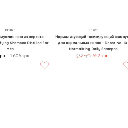
Нормализующий
Бренд:
Бренд:
KEUNE
DEPOT
тонизирующий
мужчин против перхоти -
Нормализующий тонизирующий шампу
fying Shampoo Distilled For
для нормальных волос - Depot No. 10
шампунь
Men
Normalizing Daily Shampoo
для
грн
1.606 грн
652 грн
Цена
932 грн
нормальных
Цена
Скидка
волос
-
Depot
No.
101
Normalizing
Daily
Shampoo