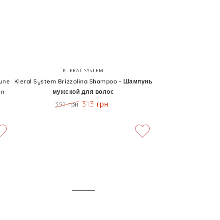
Kleral
Бренд:
KLERAL SYSTEM
System
une
Kleral System Brizzolina Shampoo - Шампунь
en
мужской для волос
Brizzolina
313 грн
391 грн
Shampoo
Цена
Скидка
-
Шампунь
мужской
для
волос