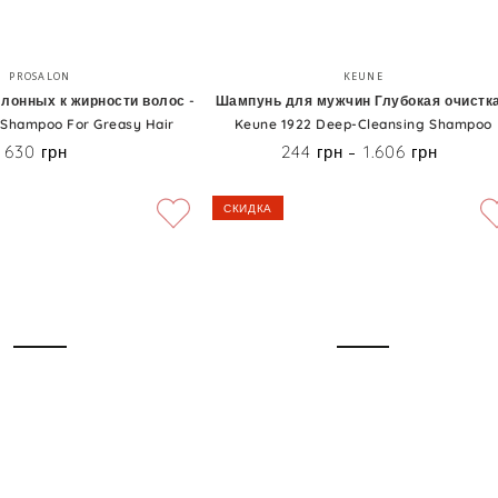
Шампунь
Бренд:
Бренд:
PROSALON
KEUNE
для
лонных к жирности волос -
Шампунь для мужчин Глубокая очистка
 Shampoo For Greasy Hair
Keune 1922 Deep-Cleansing Shampoo
мужчин
630 грн
244 грн
1.606 грн
Цена
Цена
Глубокая
очистка
СКИДКА
-
Keune
1922
Deep-
Cleansing
Shampoo