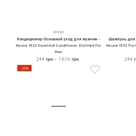
DeMen
Barber
Color
Кондиционер
Шампунь
Бренд:
60ml+60ml
KEUNE
Основной
для
Кондиционер Основной уход для мужчин -
Шампунь для 
Keune 1922 Essential Conditioner Distilled For
Keune 1922 Puri
уход
мужчин
Men
для
против
244 грн
1.676 грн
244 
Цена
мужчин
перхоти
–20%
-
-
Keune
Keune
1922
1922
Essential
Purifying
Conditioner
Shampoo
Distilled
Distilled
For
For
Men
Men