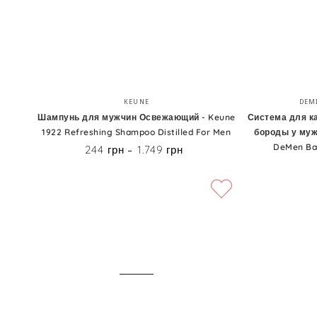
Distilled
Use
For
Men
Шампунь
Система
Бренд:
KEUNE
DEM
для
для
Шампунь для мужчин Освежающий - Keune
Система для к
1922 Refreshing Shampoo Distilled For Men
бороды у мужч
мужчин
камуфляжа
DeMen Ba
244 грн
1.749 грн
Цена
Освежающий
седины
-
волос
Keune
и
1922
бороды
Refreshing
у
Shampoo
мужчин
Distilled
-
For
DeMira
Men
Professional