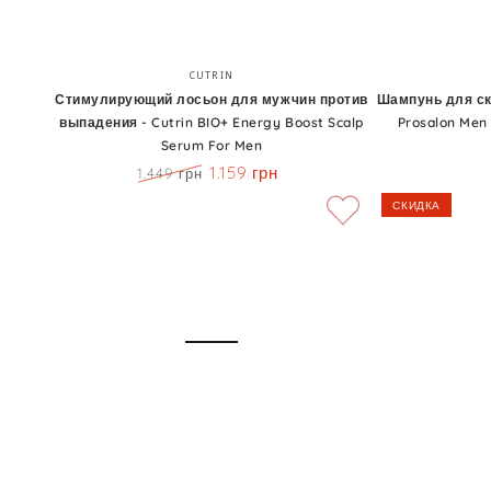
Стимулирующий
Шампунь
Бренд:
CUTRIN
лосьон
для
Стимулирующий лосьон для мужчин против
Шампунь для ск
выпадения - Cutrin BIO+ Energy Boost Scalp
Prosalon Men
для
склонных
Serum For Men
мужчин
к
1.159 грн
1.449 грн
против
жирности
Цена
Скидка
СКИДКА
выпадения
волос
-
-
Cutrin
Prosalon
BIO+
Men
Energy
Shampoo
Boost
For
Scalp
Greasy
Serum
Hair
For