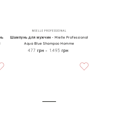
Шампунь
Бренд:
MIELLE PROFESSIONAL
для
нь
Шампунь для мужчин - Mielle Professional
1
Aqua Blue Shampoo Homme
мужчин
477 грн
1.493 грн
Цена
-
Mielle
Professional
Aqua
Blue
Shampoo
Homme