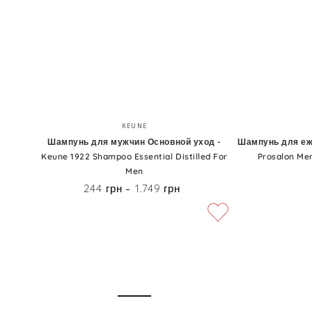
Шампунь
Шампунь
Бренд:
KEUNE
для
для
Шампунь для мужчин Основной уход -
Шампунь для еж
Keune 1922 Shampoo Essential Distilled For
Prosalon Me
мужчин
ежедневного
Men
Основной
использовани
244 грн
1.749 грн
Цена
уход
-
-
Prosalon
Keune
Men
1922
Shampoo
Shampoo
For
Essential
Daily