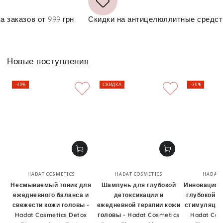
зов от 999 грн
Скидки на антицелюллитные средства
Новые поступления
–30%
СКИДКА
–30%
Бренд:
Бренд:
HADAT COSMETICS
HADAT COSMETICS
HADAT 
Несмываемый тоник для
Шампунь для глубокой
Инновацион
ежедневного баланса и
детоксикации и
глубокой д
свежести кожи головы -
ежедневной терапии кожи
стимуляции 
Hadat Cosmetics Detox
головы - Hadat Cosmetics
Hadat Cos