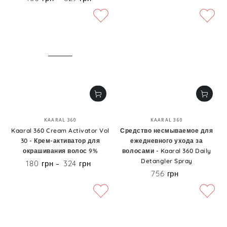
Бренд:
Бренд:
KAARAL 360
KAARAL 360
Kaaral 360 Cream Activator Vol
Средство несмываемое для
30 - Крем-активатор для
ежедневного ухода за
окрашивания волос 9%
волосами - Kaaral 360 Daily
Detangler Spray
180 грн
324 грн
Цена
756 грн
Цена