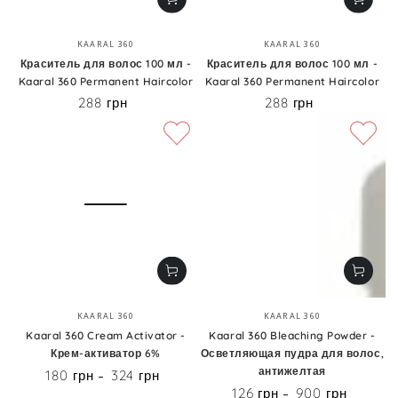
Бренд:
Бренд:
KAARAL 360
KAARAL 360
Краситель для волос 100 мл -
Краситель для волос 100 мл -
Kaaral 360 Permanent Haircolor
Kaaral 360 Permanent Haircolor
288 грн
288 грн
Цена
Цена
Бренд:
Бренд:
KAARAL 360
KAARAL 360
Kaaral 360 Cream Activator -
Kaaral 360 Bleaching Powder -
Крем-активатор 6%
Осветляющая пудра для волос,
антижелтая
180 грн
324 грн
Цена
126 грн
900 грн
Цена