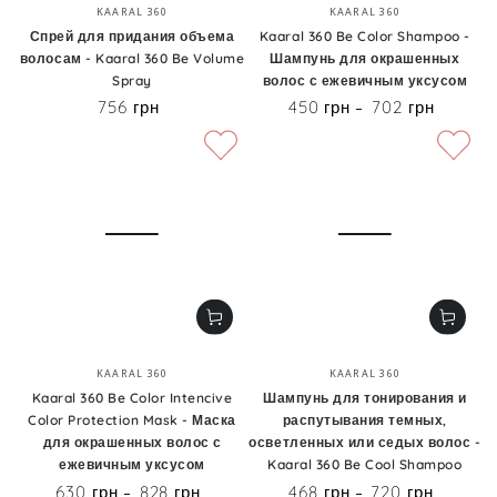
Бренд:
Бренд:
KAARAL 360
KAARAL 360
Спрей для придания объема
Kaaral 360 Be Color Shampoo -
волосам - Kaaral 360 Be Volume
Шампунь для окрашенных
Spray
волос с ежевичным уксусом
756 грн
450 грн
702 грн
Цена
Цена
Бренд:
Бренд:
KAARAL 360
KAARAL 360
Kaaral 360 Be Color Intencive
Шампунь для тонирования и
Color Protection Mask - Маска
распутывания темных,
для окрашенных волос с
осветленных или седых волос -
ежевичным уксусом
Kaaral 360 Be Cool Shampoo
630 грн
828 грн
468 грн
720 грн
Цена
Цена