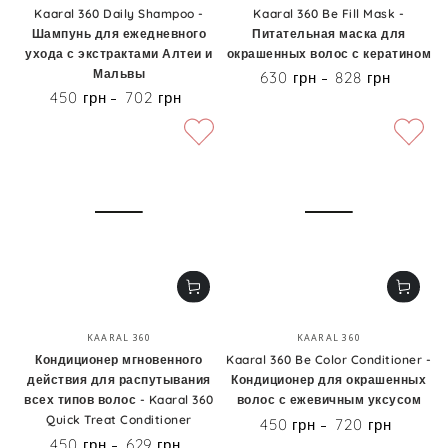
Kaaral 360 Daily Shampoo -
Kaaral 360 Be Fill Mask -
Шампунь для ежедневного
Питательная маска для
ухода с экстрактами Алтеи и
окрашенных волос с кератином
Мальвы
630 грн
828 грн
Цена
450 грн
702 грн
Цена
Бренд:
Бренд:
KAARAL 360
KAARAL 360
Кондиционер мгновенного
Kaaral 360 Be Color Conditioner -
действия для распутывания
Кондиционер для окрашенных
всех типов волос - Kaaral 360
волос с ежевичным уксусом
Quick Treat Conditioner
450 грн
720 грн
Цена
450 грн
629 грн
Цена