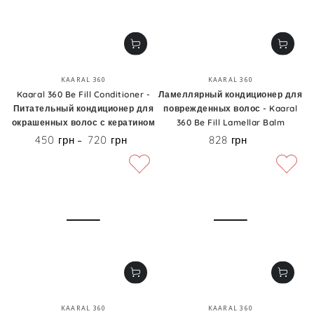
Бренд:
Бренд:
KAARAL 360
KAARAL 360
Kaaral 360 Be Fill Conditioner -
Ламеллярный кондиционер для
Питательный кондиционер для
поврежденных волос - Kaaral
окрашенных волос с кератином
360 Be Fill Lamellar Balm
450 грн
720 грн
828 грн
Цена
Цена
Бренд:
Бренд:
KAARAL 360
KAARAL 360