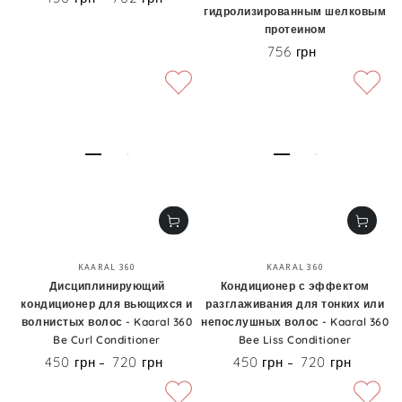
гидролизированным шелковым
протеином
756 грн
Цена
Бренд:
Бренд:
KAARAL 360
KAARAL 360
Дисциплинирующий
Кондиционер с эффектом
кондиционер для вьющихся и
разглаживания для тонких или
волнистых волос - Kaaral 360
непослушных волос - Kaaral 360
Be Curl Conditioner
Bee Liss Conditioner
450 грн
720 грн
450 грн
720 грн
Цена
Цена