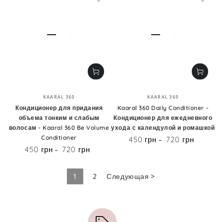
Бренд:
Бренд:
KAARAL 360
KAARAL 360
Кондиционер для придания
Kaaral 360 Daily Conditioner -
объема тонким и слабым
Кондиционер для ежедневного
волосам - Kaaral 360 Be Volume
ухода с календулой и ромашкой
Conditioner
450 грн
720 грн
Цена
450 грн
720 грн
Цена
1
2
Следующая >