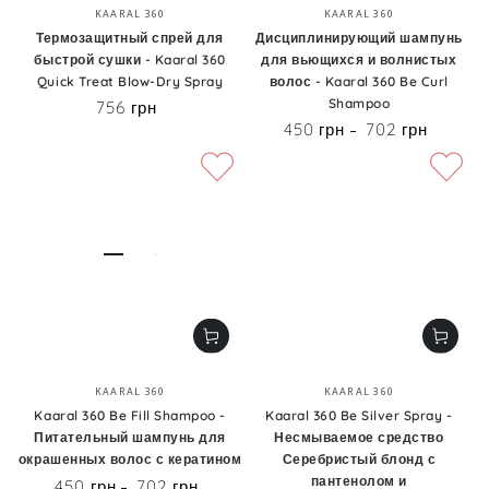
Бренд:
Бренд:
KAARAL 360
KAARAL 360
Термозащитный спрей для
Дисциплинирующий шампунь
быстрой сушки - Kaaral 360
для вьющихся и волнистых
Quick Treat Blow-Dry Spray
волос - Kaaral 360 Be Curl
Shampoo
756 грн
Цена
450 грн
702 грн
Цена
Бренд:
Бренд:
KAARAL 360
KAARAL 360
Kaaral 360 Be Fill Shampoo -
Kaaral 360 Be Silver Spray -
Питательный шампунь для
Несмываемое средство
окрашенных волос с кератином
Серебристый блонд с
пантенолом и
450 грн
702 грн
Цена