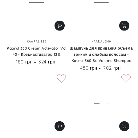
Бренд:
Бренд:
KAARAL 360
KAARAL 360
Kaaral 360 Cream Activator Vol
Шампунь для придания объема
40 - Крем-активатор 12%
тонким и слабым волосам -
Kaaral 360 Be Volume Shampoo
180 грн
324 грн
Цена
450 грн
702 грн
Цена