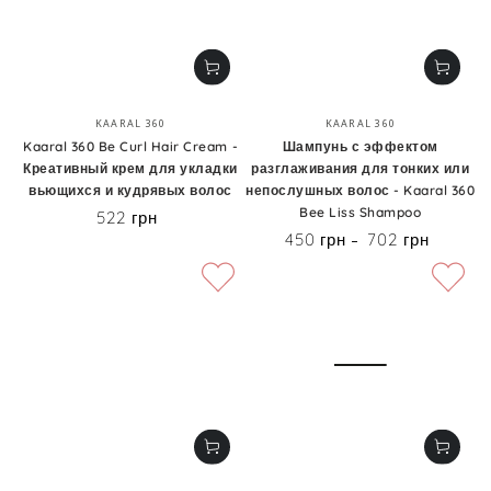
Бренд:
Бренд:
KAARAL 360
KAARAL 360
Kaaral 360 Be Curl Hair Cream -
Шампунь с эффектом
Креативный крем для укладки
разглаживания для тонких или
вьющихся и кудрявых волос
непослушных волос - Kaaral 360
Bee Liss Shampoo
522 грн
Цена
450 грн
702 грн
Цена