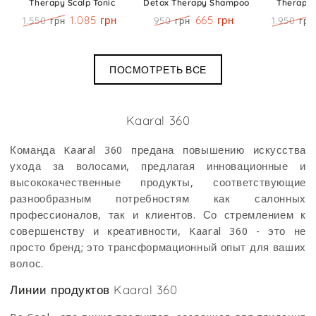
Therapy Scalp Tonic
Detox Therapy Shampoo
Therapy 
1.085 грн
665 грн
1.550 грн
950 грн
1.950 грн
Цена
Скидка
Цена
Скидка
Цена
ПОСМОТРЕТЬ ВСЕ
Категория:
Kaaral 360
Команда Kaaral 360 предана повышению искусства
ухода за волосами, предлагая инновационные и
высококачественные продукты, соответствующие
разнообразным потребностям как салонных
профессионалов, так и клиентов. Со стремлением к
совершенству и креативности, Kaaral 360 - это не
просто бренд; это трансформационный опыт для ваших
волос.
Линии продуктов Kaaral 360