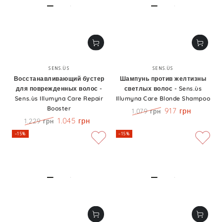
Бренд:
Бренд:
SENS.ÙS
SENS.ÙS
Восстанавливающий бустер
Шампунь против желтизны
для поврежденных волос -
светлых волос - Sens.ùs
Sens.ùs Illumyna Care Repair
Illumyna Care Blonde Shampoo
Booster
917 грн
1.079 грн
Цена
Скидка
1.045 грн
1.229 грн
Цена
Скидка
–15%
–15%