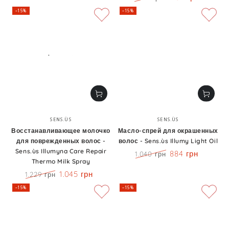
Цена
Скидка
–15%
–15%
Бренд:
Бренд:
SENS.ÙS
SENS.ÙS
Восстанавливающее молочко
Масло-спрей для окрашенных
для поврежденных волос -
волос - Sens.ùs Illumy Light Oil
Sens.ùs Illumyna Care Repair
884 грн
1.040 грн
Thermo Milk Spray
Цена
Скидка
1.045 грн
1.229 грн
Цена
Скидка
–15%
–15%