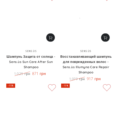
Бренд:
Бренд:
SENS.ÙS
SENS.ÙS
Шампунь Защита от солнца -
Восстанавливающий шампунь
Sens.ùs Sun Care After Sun
для поврежденных волос -
Shampoo
Sens.ùs Illumyna Care Repair
Shampoo
871 грн
1.025 грн
Цена
Скидка
917 грн
1.079 грн
Цена
Скидка
–15%
–15%