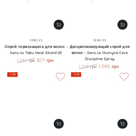
Бренд:
Бренд:
SENS.ÙS
SENS.ÙS
Спрей-термозащита для волос -
Дисциплинирующий спрей для
Sens.ùs Tabu Heat Shield 05
волос - Sens.ùs Illumyna Care
Discipline Spray
877 грн
1.032 грн
Цена
Скидка
1.045 грн
1.229 грн
Цена
Скидка
–15%
–15%