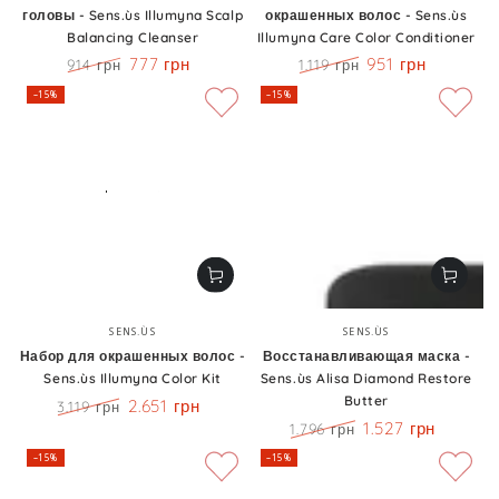
головы - Sens.ùs Illumyna Scalp
окрашенных волос - Sens.ùs
Balancing Cleanser
Illumyna Care Color Conditioner
777 грн
951 грн
914 грн
1.119 грн
Цена
Скидка
Цена
Скидка
–15%
–15%
Бренд:
Бренд:
SENS.ÙS
SENS.ÙS
Набор для окрашенных волос -
Восстанавливающая маска -
Sens.ùs Illumyna Color Kit
Sens.ùs Alisa Diamond Restore
Butter
2.651 грн
3.119 грн
Цена
Скидка
1.527 грн
1.796 грн
Цена
Скидка
–15%
–15%