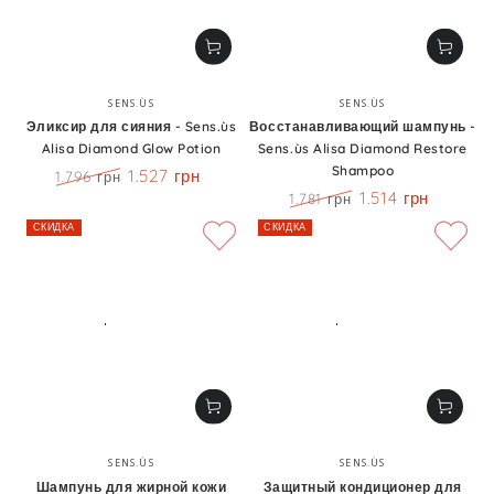
Бренд:
Бренд:
SENS.ÙS
SENS.ÙS
Эликсир для сияния - Sens.ùs
Восстанавливающий шампунь -
Alisa Diamond Glow Potion
Sens.ùs Alisa Diamond Restore
Shampoo
1.527 грн
1.796 грн
Цена
Скидка
1.514 грн
1.781 грн
Цена
Скидка
СКИДКА
СКИДКА
Бренд:
Бренд:
SENS.ÙS
SENS.ÙS
Шампунь для жирной кожи
Защитный кондиционер для