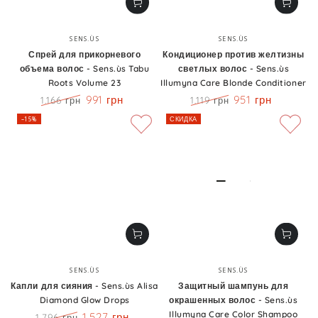
Бренд:
Бренд:
SENS.ÙS
SENS.ÙS
Спрей для прикорневого
Кондиционер против желтизны
объема волос - Sens.ùs Tabu
светлых волос - Sens.ùs
Roots Volume 23
Illumyna Care Blonde Conditioner
991 грн
951 грн
1.166 грн
1.119 грн
Цена
Скидка
Цена
Скидка
–15%
СКИДКА
Бренд:
Бренд:
SENS.ÙS
SENS.ÙS
Капли для сияния - Sens.ùs Alisa
Защитный шампунь для
Diamond Glow Drops
окрашенных волос - Sens.ùs
Illumyna Care Color Shampoo
1.527 грн
1.796 грн