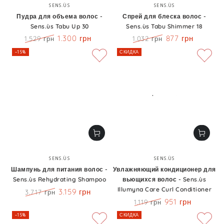
Бренд:
Бренд:
SENS.ÙS
SENS.ÙS
Пудра для объема волос -
Спрей для блеска волос -
Sens.ùs Tabu Up 30
Sens.ùs Tabu Shimmer 18
1.300 грн
877 грн
1.529 грн
1.032 грн
Цена
Скидка
Цена
Скидка
–15%
СКИДКА
Бренд:
Бренд:
SENS.ÙS
SENS.ÙS
Шампунь для питания волос -
Увлажняющий кондиционер для
Sens.ùs Rehydrating Shampoo
вьющихся волос - Sens.ùs
Illumyna Care Curl Conditioner
3.159 грн
3.717 грн
Цена
Скидка
951 грн
1.119 грн
Цена
Скидка
–15%
СКИДКА