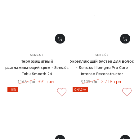
Бренд:
Бренд:
SENS.ÙS
SENS.ÙS
Термозащитный
Укрепляющий бустер для волос
разглаживающий крем - Sens.ùs
- Sens.ùs Illumyna Pro Care
Tabu Smooth 24
Intense Reconstructor
991 грн
2.718 грн
1.166 грн
3.198 грн
Цена
Скидка
Цена
Скидка
–15%
СКИДКА