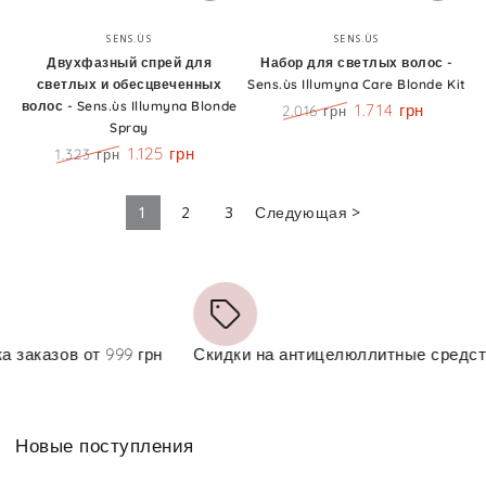
Бренд:
Бренд:
SENS.ÙS
SENS.ÙS
Двухфазный спрей для
Набор для светлых волос -
светлых и обесцвеченных
Sens.ùs Illumyna Care Blonde Kit
волос - Sens.ùs Illumyna Blonde
1.714 грн
2.016 грн
Spray
Цена
Скидка
1.125 грн
1.323 грн
Цена
Скидка
1
2
3
Следующая >
зов от 999 грн
Скидки на антицелюллитные средства
Новые поступления