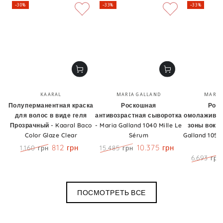
–30%
–33%
–33%
Бренд:
Бренд:
KAARAL
MARIA GALLAND
MARIA
Полуперманентная краска
Роскошная
Рос
для волос в виде геля
антивозрастная сыворотка
омолаживаю
Прозрачный - Kaaral Baco
- Maria Galland 1040 Mille Le
зоны вокру
Color Glaze Clear
Sérum
Galland 1050
Y
812 грн
10.375 грн
1.160 грн
15.485 грн
Цена
Скидка
Цена
Скидка
6.693 грн
Цена
ПОСМОТРЕТЬ ВСЕ