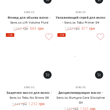
Бренд:
Бренд:
SENS.ÙS
SENS.ÙS
Флюид для объема волос -
Увлажняющий спрей для волос
Sens.ùs Lift Volume Fluid
- Sens.ùs Tabu Primer 04
884 грн
877 грн
1.040 грн
1.032 грн
Цена
Скидка
Цена
Скидка
–15%
–15%
Бренд:
Бренд:
SENS.ÙS
SENS.ÙS
Защитное масло для волос -
Дисциплинирующее масло -
Sens.ùs Tabu No Stress 08
Sens.ùs Illumyna Care Discipline
Oil
1.232 грн
1.449 грн
Цена
Скидка
1.165 грн
1.371 грн