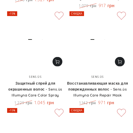
Цена
Скидка
917 грн
1.079 грн
Цена
Скидка
–15%
СКИДКА
Бренд:
Бренд:
SENS.ÙS
SENS.ÙS
Защитный спрей для
Восстанавливающая маска для
окрашенных волос - Sens.ùs
поврежденных волос - Sens.ùs
Illumyna Care Color Spray
Illumyna Care Repair Mask
1.045 грн
971 грн
1.229 грн
1.142 грн
Цена
Скидка
Цена
Скидка
–15%
СКИДКА