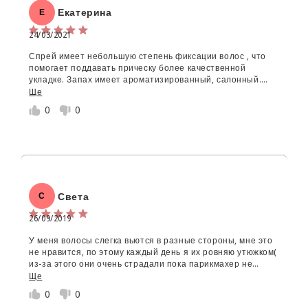
Екатерина
Е
24/03/2021
Спрей имеет небольшую степень фиксации волос , что
помогает поддавать прическу более качественной
укладке. Запах имеет ароматизированный, салонный.
Распылитель удобный и помогает расходовать его более
Ще
экономно, так же плюсом снимает с волос пушение и
0
0
статику. Причёска выглядит ухоженно, зафиксировано
без каких либо недостатков и "петухов"
Света
С
26/09/2019
У меня волосы слегка вьются в разные стороны, мне это
не нравится, по этому каждый день я их ровняю утюжком(
из-за этого они очень страдали пока парикмахер не
посоветовала мне бибикос. Теперь мои волосы не только
Ще
ровные, но и здоровые. Я очень довольна!
0
0