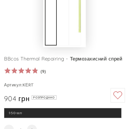
BBcos Thermal Repairing - Термозахисний спрей
(
9
)
Артикул:KЕRT
904 грн
Ціна
РОЗПРОДАНО
150 мл
Цей
варіант
роспродано
Кількість