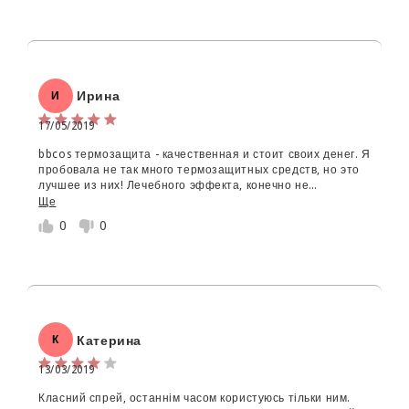
Ирина
И
17/05/2019
bbcos термозащита - качественная и стоит своих денег. Я
пробовала не так много термозащитных средств, но это
лучшее из них! Лечебного эффекта, конечно не
дождетесь, но косметический эффект просто отличный!
Ще
Волосы гладкие, блестящие, живые и отлично
0
0
укладываются. Запах у средства приятный и не
навязчивый!
Катерина
К
13/03/2019
Класний спрей, останнім часом користуюсь тільки ним.