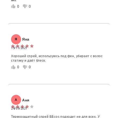
месяца на 3-4 спокойно.
0
0
Яна
Я
19/11/2021
Ім'я
*
Хороший спрей, используюсь под фен, убирает с волос
статику и даёт блеск.
0
0
Email
Текст відгуку (не менш 50 символів)
*
Аня
А
24/09/2021
Термозащитный спрей BBcos подходит не для всех. У
Додайте деталей до відгуку щоб отримати знижку