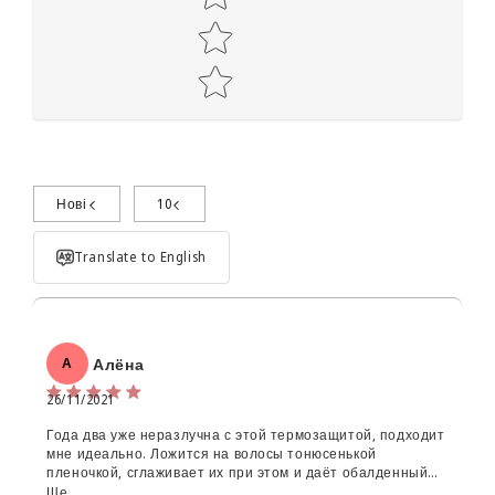
Нові
10
Поділиться досвідом використання
Translate to English
Алёна
А
26/11/2021
Года два уже неразлучна с этой термозащитой, подходит
Об'єм:
мне идеально. Ложится на волосы тонюсенькой
пленочкой, сглаживает их при этом и даёт обалденный
Star rating
блеск. Аромат имеет нейтральный, хватает мне его
Ще