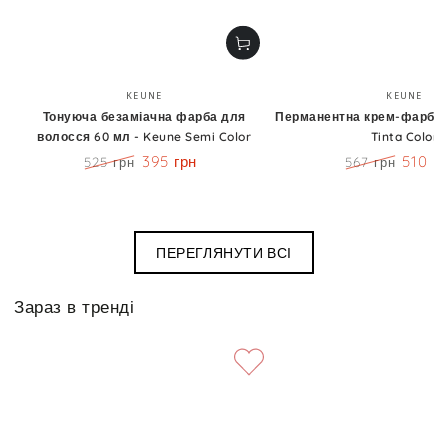
Бренд:
Бренд
KEUNE
KEUNE
Тонуюча безаміачна фарба для
Перманентна крем-фарба 6
волосся 60 мл - Keune Semi Color
Tinta Color
395 грн
510 г
525 грн
567 грн
Ціна
Знижка
Ціна
Знижк
ПЕРЕГЛЯНУТИ ВСІ
Зараз в тренді