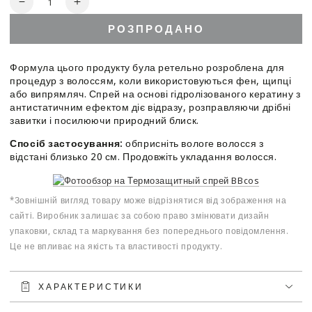
Зменшити
Збільшити
кількість
кількість
РОЗПРОДАНО
для
для
BBcos
BBcos
Thermal
Thermal
Формула цього продукту була ретельно розроблена для
Repairing
Repairing
процедур з волоссям, коли використовуються фен, щипці
-
-
або випрямляч. Спрей на основі гідролізованого кератину з
Термозахисний
Термозахисний
антистатичним ефектом діє відразу, розправляючи дрібні
спрей
спрей
завитки і посилюючи природний блиск.
Спосіб застосування:
обприсніть вологе волосся з
відстані близько 20 см. Продовжіть укладання волосся.
*Зовнішній вигляд товару може відрізнятися від зображення на
сайті. Виробник залишає за собою право змінювати дизайн
упаковки, склад та маркування без попереднього повідомлення.
Це не впливає на якість та властивості продукту.
ХАРАКТЕРИСТИКИ