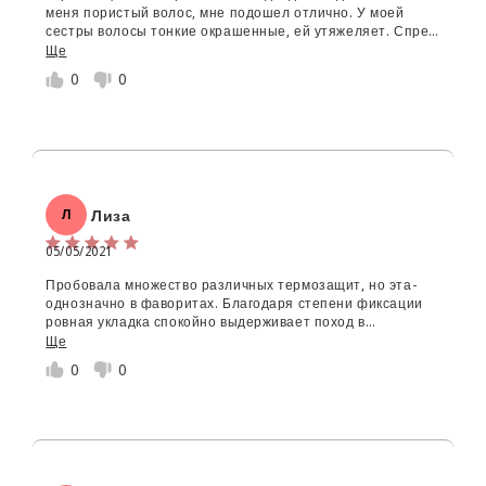
меня пористый волос, мне подошел отлично. У моей
5%
сестры волосы тонкие окрашенные, ей утяжеляет. Спрей
придает блеск волосам, убирает статику, не так
Ще
электризуются, но как термозащита не уверенна, что
0
0
работает на 100.
(Можна завантажити файли gif, jpg, png до 5 МБ)
Відправити відгук
Скасувати
Лиза
Л
05/05/2021
Пробовала множество различных термозащит, но эта-
однозначно в фаворитах. Благодаря степени фиксации
ровная укладка спокойно выдерживает поход в
дождливую или же ветреную погоду. При этом волос не
Ще
пушится, становится смягчённый и блестящий.
0
0