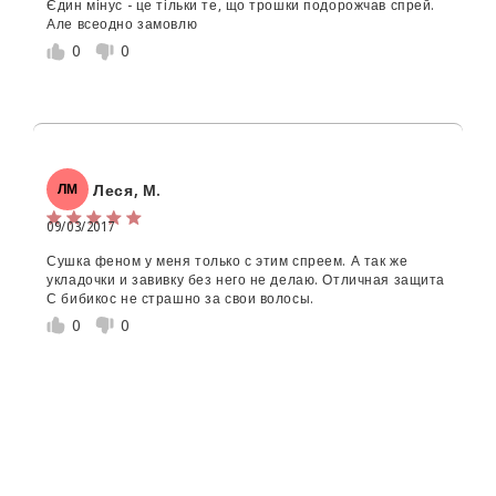
Єдин мінус - це тільки те, що трошки подорожчав спрей.
Але всеодно замовлю
0
0
Леся, М.
ЛМ
09/03/2017
Сушка феном у меня только с этим спреем. А так же
укладочки и завивку без него не делаю. Отличная защита
С бибикос не страшно за свои волосы.
0
0