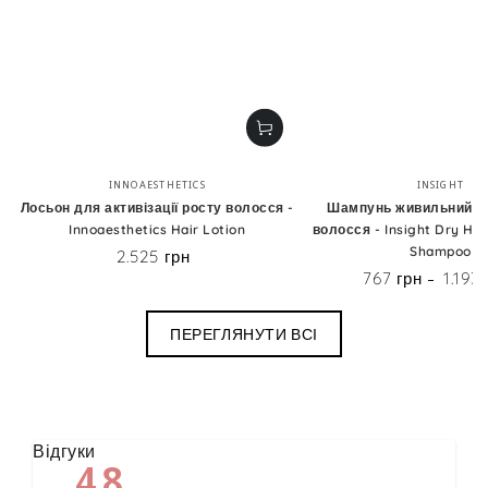
Бренд:
Бренд
INNOAESTHETICS
INSIGHT
Лосьон для активізації росту волосся -
Шампунь живильний д
Innoaesthetics Hair Lotion
волосся - Insight Dry Hai
Shampoo
2.525 грн
Ціна
767 грн
1.193
Ціна
ПЕРЕГЛЯНУТИ ВСІ
Відгуки
4.8