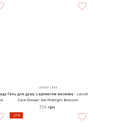
Гель
Бренд:
LAVISH CARE
для
ладу
Гель для душу з ароматом жасмину - Lavish
te
Care Shower Gel Midnight Blossom
душу
356 грн
Ціна
з
–27%
ароматом
жасмину