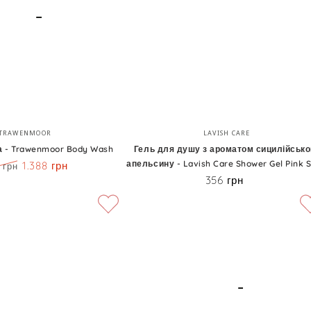
Lavish
Care
Shower
Gel
Baby
Pink
Гель
Бренд:
Бренд:
TRAWENMOOR
LAVISH CARE
для
а - Trawenmoor Body Wash
Гель для душу з ароматом сицилійсько
апельсину - Lavish Care Shower Gel Pink 
1.388 грн
душу
 грн
Знижка
356 грн
Ціна
з
ароматом
сицилійського
апельсину
-
Lavish
Care