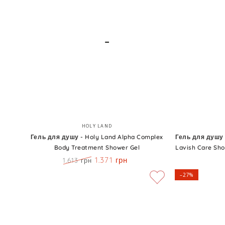
Gel
-
Douceur
Lavish
Intime
Care
Shower
Gel
Velvet
Rose
Petals
Гель
Гель
Бренд:
HOLY LAND
для
для
Гель для душу - Holy Land Alpha Complex
Гель для душу
Body Treatment Shower Gel
Lavish Care Sho
душу
душу
1.371 грн
1.613 грн
-
з
Ціна
Знижка
–27%
Holy
ароматом
Land
маршмеллоу
Alpha
-
Complex
Lavish