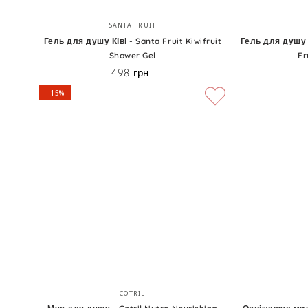
Гель
Гель
Бренд:
SANTA FRUIT
для
для
Гель для душу Ківі - Santa Fruit Kiwifruit
Гель для душу 
Shower Gel
Fr
душу
душу
498 грн
Ціна
Ківі
Папая
–15%
-
-
Santa
Santa
Fruit
Fruit
Kiwifruit
Papaya
Shower
Fruit
Gel
Shower
Gel
Мус
Освіжаюче
Бренд:
COTRIL
для
мило