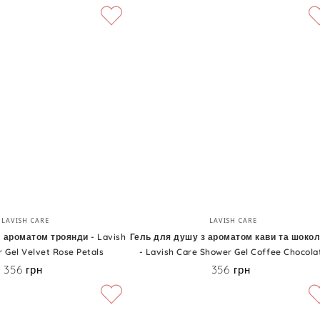
Гель
Бренд:
Бренд:
LAVISH CARE
LAVISH CARE
для
 ароматом троянди - Lavish
Гель для душу з ароматом кави та шоко
 Gel Velvet Rose Petals
- Lavish Care Shower Gel Coffee Chocola
душу
356 грн
356 грн
Ціна
Ціна
з
ароматом
кави