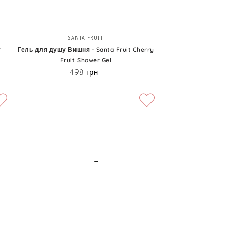
Squeezed
Bliss
Гель
Бренд:
SANTA FRUIT
для
r
Гель для душу Вишня - Santa Fruit Cherry
Fruit Shower Gel
душу
498 грн
Ціна
Вишня
-
Santa
Fruit
Cherry
Fruit
Shower
Gel