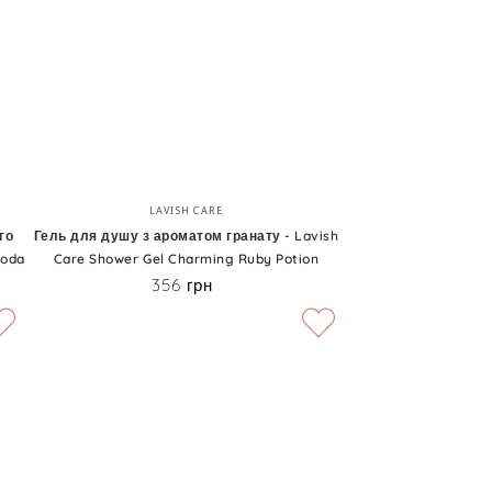
Dr.
Spiller
Manaru
Shower
Foam
Гель
Бренд:
LAVISH CARE
для
го
Гель для душу з ароматом гранату - Lavish
Soda
Care Shower Gel Charming Ruby Potion
душу
356 грн
Ціна
з
ароматом
гранату
-
Lavish
Care
Shower