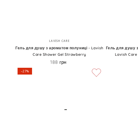
Shower
Cream
Гель
Гель
Бренд:
LAVISH CARE
для
для
Гель для душу з ароматом полуниці - Lavish
Гель для душу з
Care Shower Gel Strawberry
Lavish Care
душу
душу
188 грн
Ціна
з
з
–27%
ароматом
ароматом
полуниці
квітки
-
мускусу
Lavish
-
Care
Lavish
Shower
Care
Gel
Shower
Strawberry
Gel