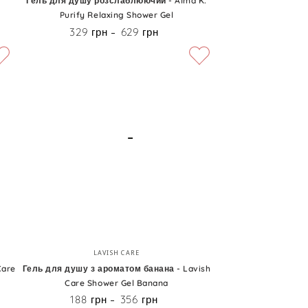
Гель для душу розслаблюючий - Alma K.
Purify Relaxing Shower Gel
душу
329 грн
629 грн
Ціна
розслаблюючий
-
Alma
K.
Purify
Relaxing
Shower
Gel
Гель
Бренд:
LAVISH CARE
для
Care
Гель для душу з ароматом банана - Lavish
Care Shower Gel Banana
душу
188 грн
356 грн
Ціна
з