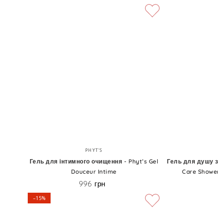
Гель
Гель
Бренд:
PHYT'S
для
для
Гель для інтимного очищення - Phyt’s Gel
Гель для душу з
Douceur Intime
Care Shower
інтимного
душу
996 грн
Ціна
очищення
з
–15%
-
ароматом
Phyt’s
троянди