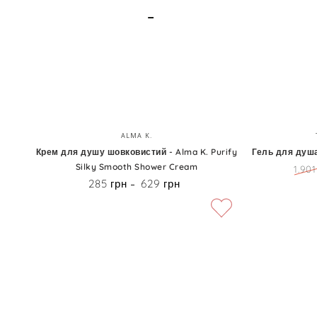
Body
Care
Treatment
Shower
Shower
Gel
Gel
Fluffy
Marshmallow
Крем
Гель
Бренд:
ALMA K.
для
для
Крем для душу шовковистий - Alma K. Purify
Гель для душ
Silky Smooth Shower Cream
душу
душа
1.901
Ціна
285 грн
629 грн
Ціна
шовковистий
-
-
Trawenmoor
Alma
Body
K.
Wash
Purify
Silky
Smooth