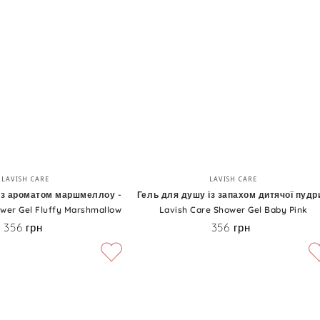
та
шоколаду
-
Lavish
Care
Shower
Gel
Coffee
Гель
Бренд:
Бренд:
Chocolate
LAVISH CARE
LAVISH CARE
для
 з ароматом маршмеллоу -
Гель для душу із запахом дитячої пудри
wer Gel Fluffy Marshmallow
Lavish Care Shower Gel Baby Pink
душу
356 грн
356 грн
Ціна
Ціна
із
запахом
дитячої
пудри
-