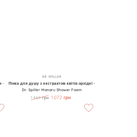
-
Lavish
Care
Shower
Gel
Midnight
Blossom
Пінка
Бренд:
DR. SPILLER
для
 -
Пінка для душу з екстрактом квітів орхідеї -
Dr. Spiller Manaru Shower Foam
душу
1.072 грн
1.469 грн
з
Ціна
Знижка
екстрактом
квітів
орхідеї
-