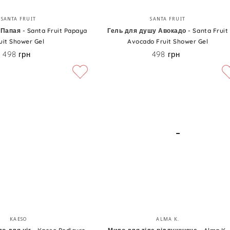
Гель
Бренд:
Бренд:
SANTA FRUIT
SANTA FRUIT
для
Папая - Santa Fruit Papaya
Гель для душу Авокадо - Santa Fruit
uit Shower Gel
Avocado Fruit Shower Gel
душу
498 грн
498 грн
Ціна
Ціна
Авокадо
-
Santa
Fruit
Avocado
Fruit
Shower
Gel
Мило
Бренд:
Бренд:
KAESO
ALMA K.
для