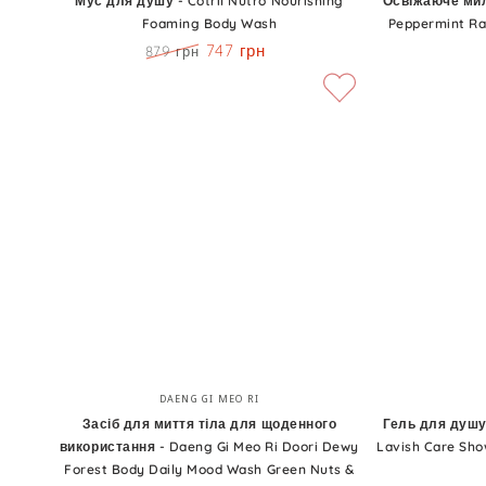
Мус для душу - Cotril Nutro Nourishing
Освіжаюче мило
Foaming Body Wash
Peppermint Ra
душу
для
747 грн
879 грн
-
ніг
Ціна
Знижка
Cotril
-
Nutro
Kaeso
Nourishing
Pedicure
Foaming
Peppermint
Body
Rain
Wash
Non
Foaming
Foot
Soak
Засіб
Гель
Бренд:
DAENG GI MEO RI
для
для
Засіб для миття тіла для щоденного
Гель для душу
використання - Daeng Gi Meo Ri Doori Dewy
Lavish Care Sho
миття
душу
Forest Body Daily Mood Wash Green Nuts &
тіла
з