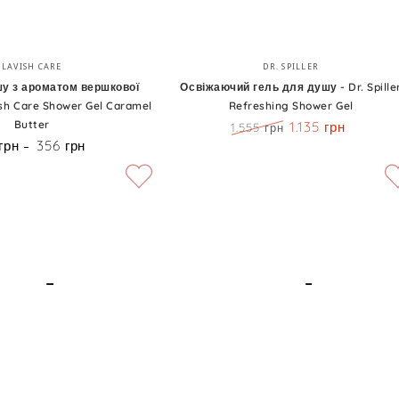
Освіжаючий
Бренд:
Бренд:
LAVISH CARE
DR. SPILLER
гель
шу з ароматом вершкової
Освіжаючий гель для душу - Dr. Spille
sh Care Shower Gel Caramel
Refreshing Shower Gel
для
Butter
1.135 грн
1.555 грн
душу
Ціна
Знижка
грн
356 грн
Ціна
-
Dr.
Spiller
Refreshing
Shower
Gel