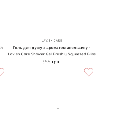
Gel
Charming
Ruby
Potion
Гель
Бренд:
LAVISH CARE
для
sh
Гель для душу з ароматом апельсину -
Lavish Care Shower Gel Freshly Squeezed Bliss
душу
356 грн
Ціна
з
ароматом
апельсину
-
Lavish
Care
Shower
Gel
Freshly