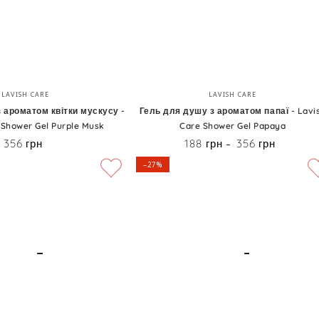
Shower
Gel
Pink
Soda
Гель
Бренд:
Бренд:
LAVISH CARE
LAVISH CARE
для
 ароматом квітки мускусу -
Гель для душу з ароматом папаї - Lavi
 Shower Gel Purple Musk
Care Shower Gel Papaya
душу
356 грн
188 грн
356 грн
Ціна
Ціна
з
–27%
ароматом
папаї
-
Lavish
Care
Shower
Gel
Papaya