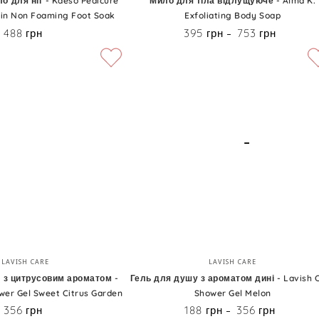
 для ніг - Kaeso Pedicure
Мило для тіла відлущуюче - Alma K.
in Non Foaming Foot Soak
Exfoliating Body Soap
тіла
488 грн
395 грн
753 грн
Ціна
Ціна
відлущуюче
-
Alma
K.
Exfoliating
Body
Soap
Гель
Бренд:
Бренд:
LAVISH CARE
LAVISH CARE
для
 з цитрусовим ароматом -
Гель для душу з ароматом дині - Lavish 
wer Gel Sweet Citrus Garden
Shower Gel Melon
душу
356 грн
188 грн
356 грн
Ціна
Ціна
з