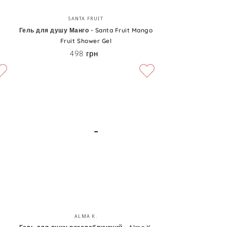
Гель
Бренд:
SANTA FRUIT
для
Гель для душу Манго - Santa Fruit Mango
Fruit Shower Gel
душу
498 грн
Ціна
Манго
-
Santa
Fruit
Mango
Fruit
Shower
Gel
Гель
Бренд:
ALMA K.
для