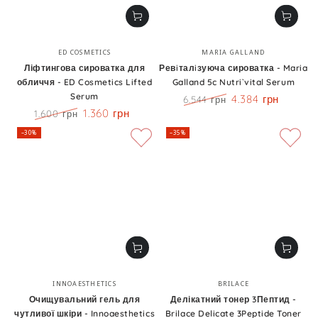
Бренд:
Бренд:
ED COSMETICS
MARIA GALLAND
Ліфтингова сироватка для
Ревiталiзуюча сироватка - Maria
обличчя - ED Cosmetics Lifted
Galland 5c Nutri`vital Serum
Serum
4.384 грн
6.544 грн
Ціна
Знижка
1.360 грн
1.600 грн
Ціна
Знижка
–30%
–35%
Бренд:
Бренд:
INNOAESTHETICS
BRILACE
Очищувальний гель для
Делікатний тонер 3Пептид -
чутливої шкіри - Innoaesthetics
Brilace Delicate 3Peptide Toner