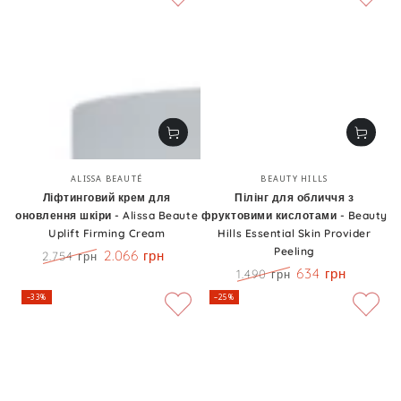
Бренд:
Бренд:
ALISSA BEAUTÉ
BEAUTY HILLS
Ліфтинговий крем для
Пілінг для обличчя з
оновлення шкіри - Alissa Beaute
фруктовими кислотами - Beauty
Uplift Firming Cream
Hills Essential Skin Provider
Peeling
2.066 грн
2.754 грн
Ціна
Знижка
634 грн
1.490 грн
Ціна
Знижка
–33%
–25%