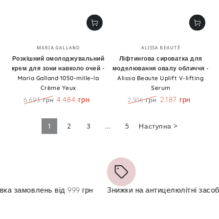
Бренд:
Бренд:
MARIA GALLAND
ALISSA BEAUTÉ
Розкішний омолоджувальний
Ліфтингова сироватка для
крем для зони навколо очей -
моделювання овалу обличчя -
Maria Galland 1050-mille-la
Alissa Beaute Uplift V-lifting
Crème Yeux
Serum
4.484 грн
2.187 грн
6.693 грн
2.916 грн
Ціна
Знижка
Ціна
Знижка
1
2
3
…
5
Наступна >
мовлень від 999 грн
Знижки на антицелюлітні засоби