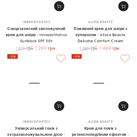
Бренд:
Бренд:
INNOAESTHETICS
ALISSA BEAUTÉ
Сонцезахисний зволожуючий
Поживний крем для шкіри з
крем для шкіри - Innoaesthetics
куперозом - Alissa Beaute
Sunblock SPF 50+
Delicate Comfort Cream
1.269 грн
1.489 грн
1.813 грн
1.985 грн
Ціна
Знижка
Ціна
Знижка
–30%
–25%
Бренд:
Бренд:
INNOAESTHETICS
ALISSA BEAUTÉ
Універсальний тонік з
Крем для повік з
ектразволожувальною дією -
ретинолоподібним ефектом -