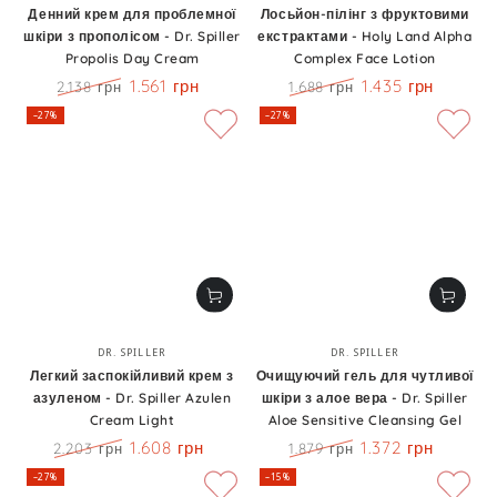
Денний крем для проблемної
Лосьйон-пілінг з фруктовими
шкіри з прополісом - Dr. Spiller
екстрактами - Holy Land Alpha
Propolis Day Cream
Complex Face Lotion
1.561 грн
1.435 грн
2.138 грн
1.688 грн
Ціна
Знижка
Ціна
Знижка
–27%
–27%
Бренд:
Бренд:
DR. SPILLER
DR. SPILLER
Легкий заспокійливий крем з
Очищуючий гель для чутливої
азуленом - Dr. Spiller Azulen
шкіри з алое вера - Dr. Spiller
Cream Light
Aloe Sensitive Cleansing Gel
1.608 грн
1.372 грн
2.203 грн
1.879 грн
Ціна
Знижка
Ціна
Знижка
–27%
–15%