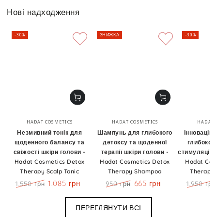
Нові надходження
–30%
ЗНИЖКА
–30%
Бренд:
Бренд:
HADAT COSMETICS
HADAT COSMETICS
HADAT 
Незмивний тонік для
Шампунь для глибокого
Інноваційн
щоденного балансу та
детоксу та щоденної
глибокого
свіжості шкіри голови -
терапії шкіри голови -
стимуляції р
Hadat Cosmetics Detox
Hadat Cosmetics Detox
Hadat Cos
Therapy Scalp Tonic
Therapy Shampoo
Therapy 
1.085 грн
665 грн
1.550 грн
950 грн
1.950 грн
Ціна
Знижка
Ціна
Знижка
Ціна
ПЕРЕГЛЯНУТИ ВСІ