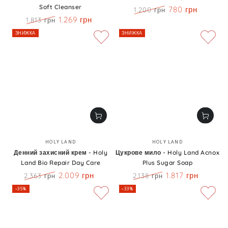
Soft Cleanser
780 грн
1.200 грн
Ціна
Знижка
1.269 грн
1.813 грн
Ціна
Знижка
ЗНИЖКА
ЗНИЖКА
Бренд:
Бренд:
HOLY LAND
HOLY LAND
Денний захисний крем - Holy
Цукрове мило - Holy Land Acnox
Land Bio Repair Day Care
Plus Sugar Soap
2.009 грн
1.817 грн
2.363 грн
2.138 грн
Ціна
Знижка
Ціна
Знижка
–35%
–33%