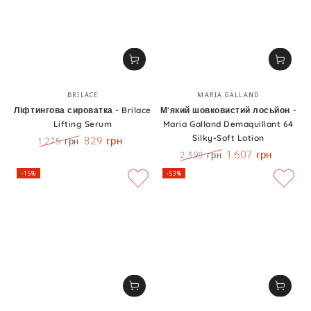
Бренд:
Бренд:
BRILACE
MARIA GALLAND
Ліфтингова сироватка - Brilace
М’який шовковистий лосьйон -
Lifting Serum
Maria Galland Demaquillant 64
Silky-Soft Lotion
829 грн
1.275 грн
Ціна
Знижка
1.607 грн
2.398 грн
Ціна
Знижка
–15%
–53%