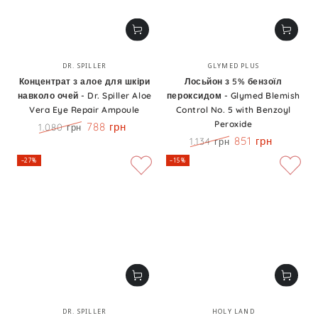
Бренд:
Бренд:
DR. SPILLER
GLYMED PLUS
Концентрат з алое для шкіри
Лосьйон з 5% бензоїл
навколо очей - Dr. Spiller Aloe
пероксидом - Glymed Blemish
Vera Eye Repair Ampoule
Control No. 5 with Benzoyl
Peroxide
788 грн
1.080 грн
Ціна
Знижка
851 грн
1.134 грн
Ціна
Знижка
–27%
–15%
Бренд:
Бренд:
DR. SPILLER
HOLY LAND