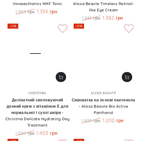
Innoaesthetics NMF Tonic
Alissa Beaute Timeless Retinol-
like Eye Cream
1.334 грн
1.905 грн
Ціна
Знижка
1.382 грн
1.843 грн
Ціна
Знижка
–15%
–25%
Бренд:
Бренд:
CHRISTINA
ALISSA BEAUTÉ
Делікатний зволожуючий
Сироватка на основі пантенола
денний крем з вітаміном Е для
- Alissa Beaute Bio Active
нормальної і сухої шкіри -
Panthenol
Christina Delicate Hydrating Day
1.200 грн
1.600 грн
Treatment
Ціна
Знижка
1.403 грн
1.650 грн
Ціна
Знижка