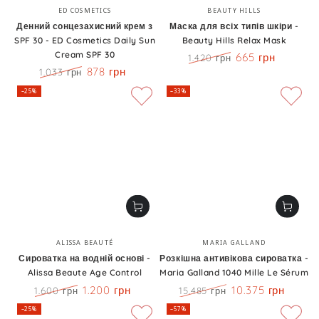
Бренд:
Бренд:
ED COSMETICS
BEAUTY HILLS
Денний сонцезахисний крем з
Маска для всіх типів шкіри -
SPF 30 - ED Cosmetics Daily Sun
Beauty Hills Relax Mask
Cream SPF 30
665 грн
1.420 грн
Ціна
Знижка
878 грн
1.033 грн
Ціна
Знижка
–25%
–33%
Бренд:
Бренд:
ALISSA BEAUTÉ
MARIA GALLAND
Сироватка на водній основі -
Розкішна антивікова сироватка -
Alissa Beaute Age Control
Maria Galland 1040 Mille Le Sérum
1.200 грн
10.375 грн
1.600 грн
15.485 грн
Ціна
Знижка
Ціна
Знижка
–25%
–57%