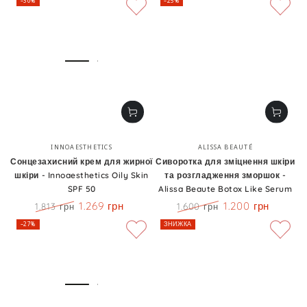
–30%
–25%
Бренд:
Бренд:
INNOAESTHETICS
ALISSA BEAUTÉ
Сонцезахисний крем для жирної
Сиворотка для зміцнення шкіри
шкіри - Innoaesthetics Oily Skin
та розгладження зморшок -
SPF 50
Alissa Beaute Botox Like Serum
1.269 грн
1.200 грн
1.813 грн
1.600 грн
Ціна
Знижка
Ціна
Знижка
–27%
ЗНИЖКА