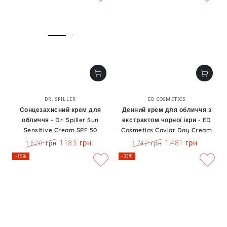
Бренд:
Бренд:
DR. SPILLER
ED COSMETICS
Сонцезахисний крем для
Денний крем для обличчя з
обличчя - Dr. Spiller Sun
екстрактом чорної ікри - ED
Sensitive Cream SPF 50
Cosmetics Caviar Day Cream
1.183 грн
1.481 грн
1.620 грн
1.742 грн
Ціна
Знижка
Ціна
Знижка
–15%
–33%