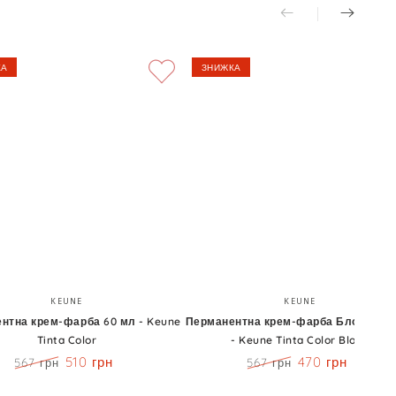
КА
ЗНИЖКА
ентна
Перманентна
Бренд:
Бренд:
KEUNE
KEUNE
крем-
нтна крем-фарба 60 мл - Keune
Перманентна крем-фарба Блонди 60
Tinta Color
- Keune Tinta Color Blond
фарба
510 грн
470 грн
567 грн
567 грн
Блонди
Ціна
Знижка
Ціна
Знижка
60