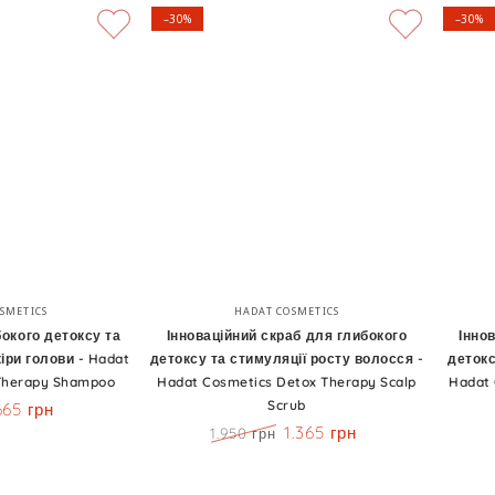
–30%
–30%
Інноваційний
Інновац
Бренд:
Бренд:
SMETICS
HADAT COSMETICS
скраб
пілінг
окого детоксу та
Інноваційний скраб для глибокого
Іннов
іри голови - Hadat
детоксу та стимуляції росту волосся -
детокс
для
для
Therapy Shampoo
Hadat Cosmetics Detox Therapy Scalp
Hadat 
глибокого
глибоко
Scrub
665 грн
детоксу
детокс
Знижка
1.365 грн
1.950 грн
Ціна
Знижка
та
та
стимуляції
активац