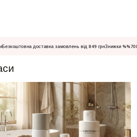
мл
-
Keune
Tinta
Color
и
Безкоштовна доставка замовлень від 849 грн
Знижки %%
70
Blond
аси