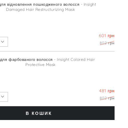
ля відновлення пошкодженого волосся - Insight
Damaged Hair Restructurizing Mask
601 грн
802 грн
В КОШИК
для фарбованого волосся - Insight Colored Hair
Protective Mask
481 грн
802 грн
В КОШИК
В КОШИК