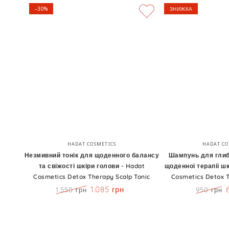
–30%
ЗНИЖКА
Незмивний
Шампунь
Бренд:
HADAT COSMETICS
HADAT CO
тонік
для
Незмивний тонік для щоденного балансу
Шампунь для глиб
та свіжості шкіри голови - Hadat
щоденної терапії шк
для
глибокого
Cosmetics Detox Therapy Scalp Tonic
Cosmetics Detox 
щоденного
детоксу
1.085 грн
1.550 грн
950 грн
балансу
та
Ціна
Знижка
Ціна
та
щоденної
свіжості
терапії