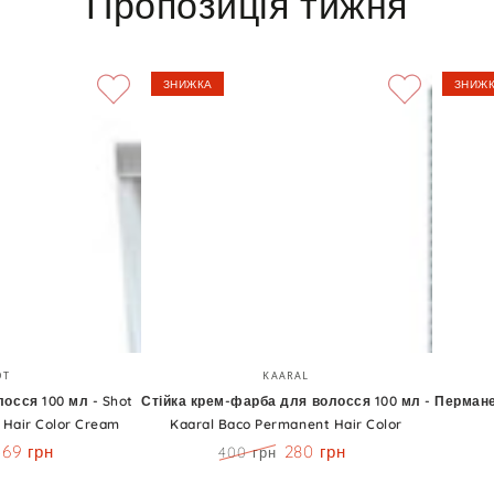
Пропозиція тижня
ЗНИЖКА
ЗНИЖ
Стійка
Перман
Бренд:
Бренд:
OT
KAARAL
крем-
крем-
осся 100 мл - Shot
Стійка крем-фарба для волосся 100 мл -
Пермане
 Hair Color Cream
Kaaral Baco Permanent Hair Color
фарба
фарба
369 грн
280 грн
400 грн
для
60
Знижка
Ціна
Знижка
волосся
мл