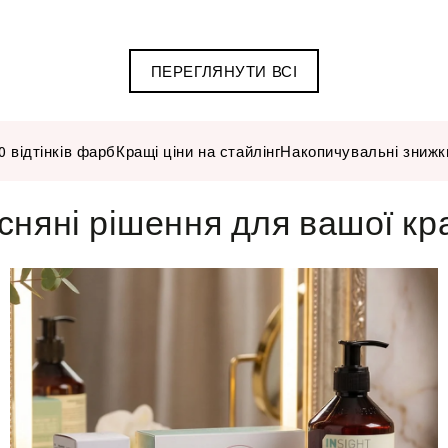
100
-
мл
Keune
ПЕРЕГЛЯНУТИ ВСІ
-
Tinta
Kaaral
Color
Baco
0 відтінків фарб
Кращі ціни на стайлінг
Накопичувальні знижк
Permanent
Hair
сняні рішення для вашої кр
Color