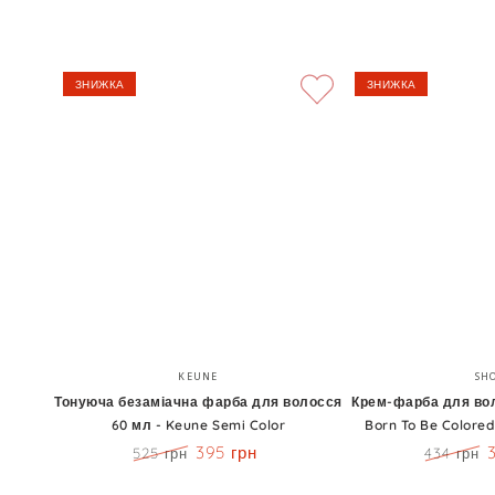
ЗНИЖКА
ЗНИЖКА
Тонуюча
Крем-
Бренд:
KEUNE
SH
безаміачна
фарба
Тонуюча безаміачна фарба для волосся
Крем-фарба для вол
60 мл - Keune Semi Color
Born To Be Colored
фарба
для
395 грн
525 грн
434 грн
для
волосся
Ціна
Знижка
Ціна
волосся
100