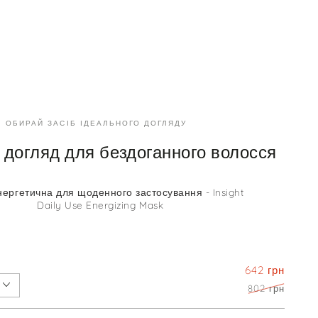
Прозорий
я
-
Kaaral
Baco
ics
Color
Glaze
ОБИРАЙ ЗАСІБ ІДЕАЛЬНОГО ДОГЛЯДУ
y
Clear
 догляд для бездоганного волосся
ергетична для щоденного застосування - Insight
Daily Use Energizing Mask
642 грн
802 грн
В КОШИК