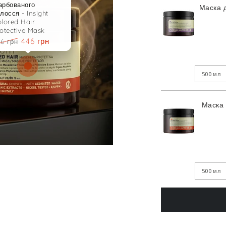
Маска д
446 грн
496 грн
Ціна
Знижка
Маска 