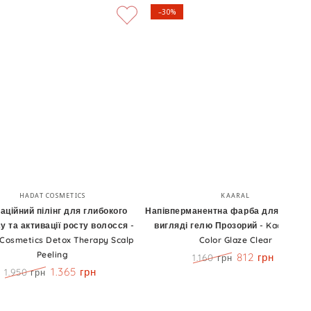
–30%
ійний
Напівперманентна
Бренд:
Бренд:
HADAT COSMETICS
KAARAL
фарба
аційний пілінг для глибокого
Напівперманентна фарба для волосс
у та активації росту волосся -
вигляді гелю Прозорий - Kaaral Ba
для
Cosmetics Detox Therapy Scalp
Color Glaze Clear
го
волосся
Peeling
812 грн
1.160 грн
у
у
Ціна
Знижка
1.365 грн
1.950 грн
Ціна
Знижка
вигляді
ії
гелю