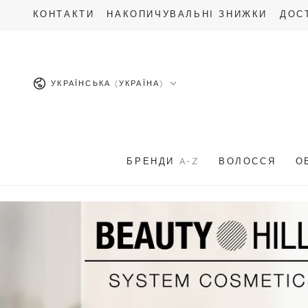
Професійна
ПЕРЕЙТИ ДО
КОНТАКТИ
НАКОПИЧУВАЛЬНІ ЗНИЖКИ
ДОС
ОПИСУ
косметика
для
Мова
УКРАЇНСЬКА (УКРАЇНА)
волосся
та
обличчя
БРЕНДИ A-Z
ВОЛОССЯ
О
—
ProstoPrelest