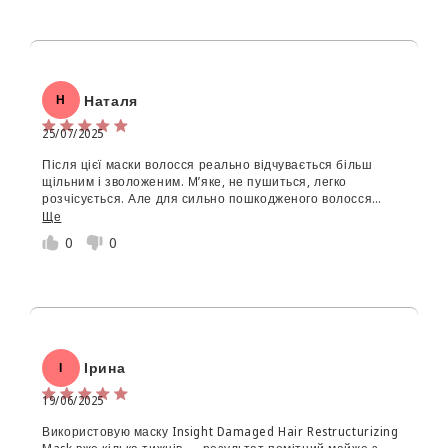
Наталя
Н
25/07/2025
Після цієї маски волосся реально відчувається більш
щільним і зволоженим. М’яке, не пушиться, легко
розчісується. Але для сильно пошкодженого волосся
ефект поступовий — з першого разу “вау” не буде.
Ще
Користуюсь регулярно, тоді видно результат.
0
0
Ірина
І
19/06/2025
Використовую маску Insight Damaged Hair Restructurizing