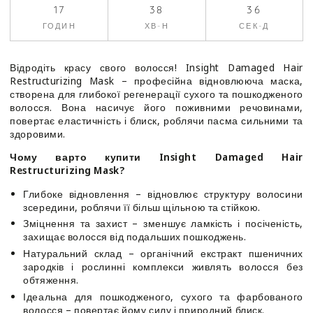
пошкодженого
пошкодженого
17
38
35
волосся
волосся
ГОДИН
ХВ-Н
СЕК-Д
-
-
Insight
Insight
Damaged
Damaged
Відродіть красу свого волосся! Insight Damaged Hair
Hair
Hair
Restructurizing Mask – професійна відновлююча маска,
Restructurizing
Restructurizing
створена для глибокої регенерації сухого та пошкодженого
Mask
Mask
волосся. Вона насичує його поживними речовинами,
повертає еластичність і блиск, роблячи пасма сильними та
здоровими.
Чому варто купити Insight Damaged Hair
Restructurizing Mask?
Глибоке відновлення – відновлює структуру волосини
зсередини, роблячи її більш щільною та стійкою.
Зміцнення та захист – зменшує ламкість і посіченість,
захищає волосся від подальших пошкоджень.
Натуральний склад – органічний екстракт пшеничних
зародків і рослинні комплекси живлять волосся без
обтяження.
Ідеальна для пошкодженого, сухого та фарбованого
волосся – повертає йому силу і природний блиск.