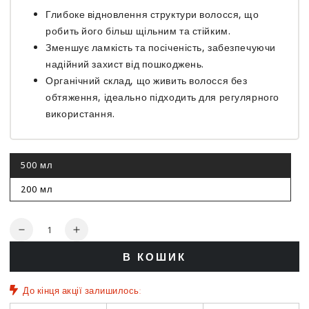
Глибоке відновлення структури волосся, що
робить його більш щільним та стійким.
Зменшує ламкість та посіченість, забезпечуючи
надійний захист від пошкоджень.
Органічний склад, що живить волосся без
обтяження, ідеально підходить для регулярного
використання.
500 мл
Цей
варіант
роспродано
200 мл
Цей
варіант
роспродано
Кількість
Зменшити
Збільшити
кількість
кількість
В КОШИК
для
для
Маска
Маска
для
для
До кінця акції залишилось:
відновлення
відновлення