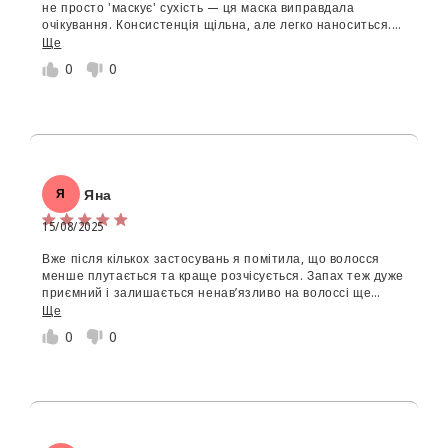
не просто 'маскує' сухість — ця маска виправдала
очікування. Консистенція щільна, але легко наноситься.
Залишаю на 10–15 хв, і волосся потім просто неймовірне:
Ще
блискуче, гладке, без пухнастості. З кожним
0
0
застосуванням стає дедалі здоровішим на вигляд. Супер
(Можна завантажити файли gif, jpg, png до 5 МБ)
варіант для реанімації пересушених пасом.
Відправити відгук
Скасувати
Яна
Я
15/08/2025
Вже після кількох застосувань я помітила, що волосся
менше плутається та краще розчісується. Запах теж дуже
приємний і залишається ненав’язливо на волоссі ще
деякий час.
Ще
0
0