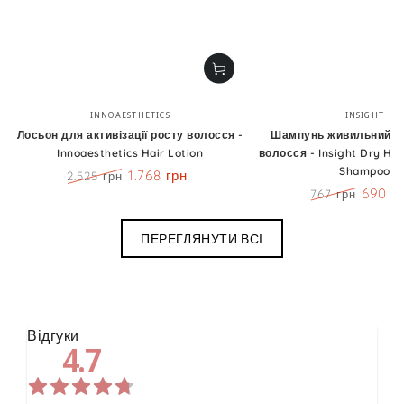
Бренд:
Бренд
INNOAESTHETICS
INSIGHT
Лосьон для активізації росту волосся -
Шампунь живильний д
Innoaesthetics Hair Lotion
волосся - Insight Dry Hai
Shampoo
1.768 грн
2.525 грн
Ціна
Знижка
690 г
767 грн
Ціна
Знижк
ПЕРЕГЛЯНУТИ ВСІ
Відгуки
4.7