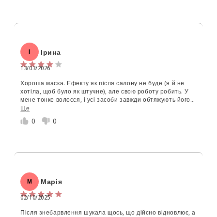
Ірина
І
13/03/2026
Ім'я
*
Хороша маска. Ефекту як після салону не буде (я й не
хотіла, щоб було як штучне), але свою роботу робить. У
мене тонке волосся, і усі засоби завжди обтяжують його ,
Email
але ця маска не обтяжує. Волосся легке, добре
Ще
розчесується, виглядає живо. Мені подарували шампунь і
0
0
кондиціонер для фарбованого волосся insight, я докупила
цю маску і задоволена. Рекомендую.
Текст відгуку (не менш 50 символів)
*
Марія
М
Додайте деталей до відгуку щоб отримати знижку
02/10/2025
5%
Після знебарвлення шукала щось, що дійсно відновлює, а