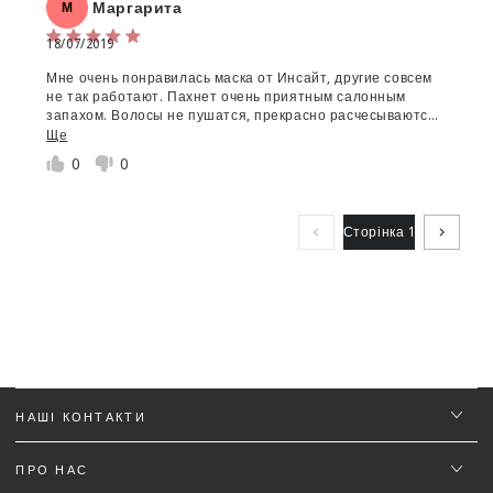
Маргарита
М
18/07/2019
Мне очень понравилась маска от Инсайт, другие совсем
не так работают. Пахнет очень приятным салонным
запахом. Волосы не пушатся, прекрасно расчесываются
даже без укладки и хорошо лежат. Потрясающая маска,
Ще
однозначно всем рекомендую
0
0
Сторінка 1
НАШІ КОНТАКТИ
ПРО НАС