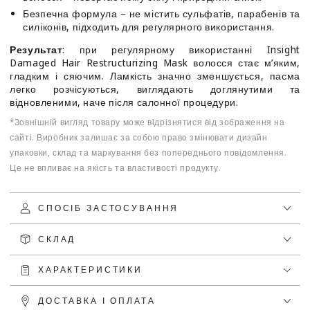
Безпечна формула – не містить сульфатів, парабенів та
силіконів, підходить для регулярного використання.
Результат
: при регулярному використанні Insight
Damaged Hair Restructurizing Mask волосся стає м’яким,
гладким і сяючим. Ламкість значно зменшується, пасма
легко розчісуються, виглядають доглянутими та
відновленими, наче після салонної процедури.
*Зовнішній вигляд товару може відрізнятися від зображення на
сайті. Виробник залишає за собою право змінювати дизайн
упаковки, склад та маркування без попереднього повідомлення.
Це не впливає на якість та властивості продукту.
СПОСІБ ЗАСТОСУВАННЯ
СКЛАД
ХАРАКТЕРИСТИКИ
ДОСТАВКА І ОПЛАТА