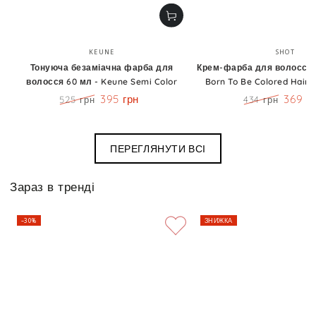
Бренд:
Бренд
KEUNE
SHOT
Тонуюча безаміачна фарба для
Крем-фарба для волосся 1
волосся 60 мл - Keune Semi Color
Born To Be Colored Hair 
395 грн
369 г
525 грн
434 грн
Ціна
Знижка
Ціна
Знижк
ПЕРЕГЛЯНУТИ ВСІ
Зараз в тренді
–30%
ЗНИЖКА