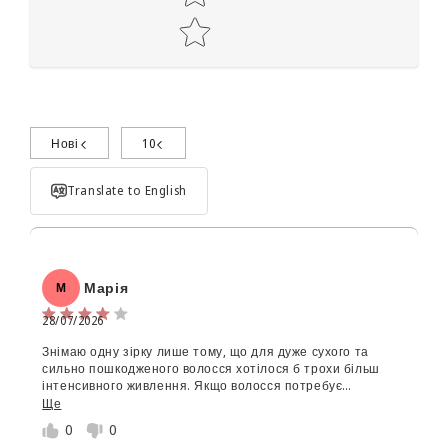
Нові
10
Поділиться досвідом використання
Translate to English
Марія
М
28/07/2026
Знімаю одну зірку лише тому, що для дуже сухого та
Об'єм:
сильно пошкодженого волосся хотілося б трохи більш
інтенсивного живлення. Якщо волосся потребує
Star rating
максимального відновлення, іноді доводиться додатково
Ще
використовувати незмивний догляд або олійку.
0
0