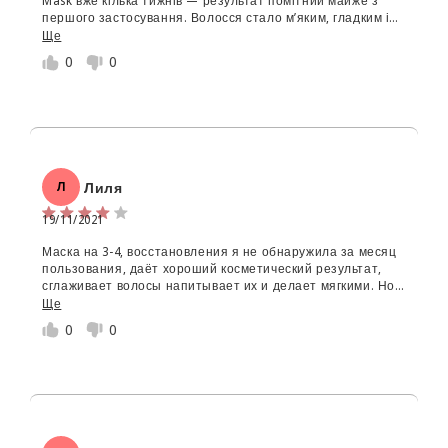
Mask вже кілька тижнів — результат помітний майже з
першого застосування. Волосся стало м’яким, гладким і
менше січеться. Має приємний аромат, добре
Ще
розподіляється і не обтяжує. Дуже задоволена, ідеально
0
0
підходить для пошкодженого волосся після фарбування.
Лиля
Л
19/11/2021
Маска на 3-4, восстановления я не обнаружила за месяц
пользования, даёт хороший косметический результат,
сглаживает волосы напитывает их и делает мягкими. Но
я ожидала немного другой результат.
Ще
0
0