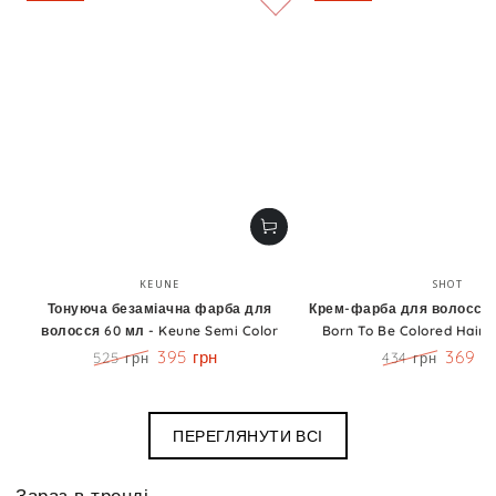
Бренд:
Бренд
KEUNE
SHOT
Тонуюча безаміачна фарба для
Крем-фарба для волосся 1
волосся 60 мл - Keune Semi Color
Born To Be Colored Hair 
395 грн
369 г
525 грн
434 грн
Ціна
Знижка
Ціна
Знижк
ПЕРЕГЛЯНУТИ ВСІ
Зараз в тренді