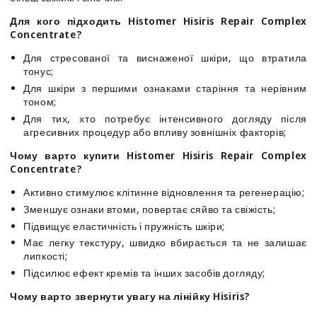
Complex
Complex
Для кого підходить Histomer Hisiris Repair Complex
Concentrate
Concentrate
Concentrate?
Для стресованої та виснаженої шкіри, що втратила
тонус;
Для шкіри з першими ознаками старіння та нерівним
тоном;
Для тих, хто потребує інтенсивного догляду після
агресивних процедур або впливу зовнішніх факторів;
Чому варто купити Histomer Hisiris Repair Complex
Concentrate?
Активно стимулює клітинне відновлення та регенерацію;
Зменшує ознаки втоми, повертає сяйво та свіжість;
Підвищує еластичність і пружність шкіри;
Має легку текстуру, швидко вбирається та не залишає
липкості;
Підсилює ефект кремів та інших засобів догляду;
Чому варто звернути увагу на лінійку Hisiris?