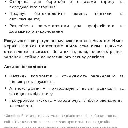
Створена для боротьби з ознаками стресу та
передчасного старіння;
Поєднує біотехнологічні активи, пептиди та
антиоксиданти;
Розроблена косметологами для професійного та
домашнього використання;
Результат
: при регулярному використанні Histomer Hisiris
Repair Complex Concentrate шкіра стає більш щільною,
еластичною та свіжою. Вона виглядає відпочилою, рівною
за тоном і стійкою до негативного впливу довкілля.
Активні інгредієнти:
Пептидні комплекси – стимулюють регенерацію та
підвищують пружність;
Антиоксиданти – нейтралізують вільні радикали та
захищають від стресу;
Гіалуронова кислота – забезпечує глибоке зволоження
та комфорт;
*Зовнішній вигляд товару може відрізнятися від зображення на
сайті. Виробник залишає за собою право змінювати дизайн