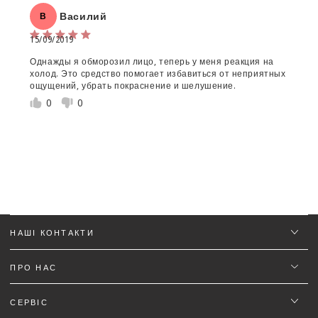
Василий
В
15/09/2019
Однажды я обморозил лицо, теперь у меня реакция на
Об'єм:
холод. Это средство помогает избавиться от неприятных
ощущений, убрать покраснение и шелушение.
Star rating
0
0
НАШІ КОНТАКТИ
Ім'я
*
ПРО НАС
Email
СЕРВІС