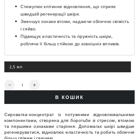
Стимулює клітинне відновлення, що сприяє
швидшій регенерації шкіри.
Зменшує ознаки втоми, надаючи обличчю свіжість
і сяйво.
Підвищує еластичність та пружність шкіри,
роблячи її більш стійкою до зовнішніх впливів.
2,5 мл
Цей
варіант
роспродано
Кількість
Зменшити
Збільшити
кількість
кількість
В КОШИК
для
для
Сироватка
Сироватка
відновлююча
відновлююча
Сироватка-концентрат із потужними відновлювальними
-
-
компонентами, створена для боротьби зі стресом, втомою
Histomer
Histomer
та першими ознаками старіння. Допомагає шкірі швидше
Hisiris
Hisiris
регенеруватися, відновлює еластичність та робить обличчя
Repair
Repair
більш свіжим і сяючим.