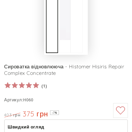
Сироватка відновлююча - Histomer Hisiris Repair
Complex Concentrate
(
1
)
Артикул:H060
375 грн
–7%
403 грн
Ціна
Знижка
Швидкий огляд