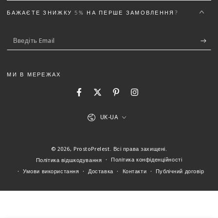
Текст відгуку (не менш 50 символів)
*
БАЖАЄТЕ ЗНИЖКУ 5% НА ПЕРШЕ ЗАМОВЛЕННЯ?
Введіть
Email
Додайте деталей до відгуку щоб отримати знижку
МИ В МЕРЕЖАХ
5%
Facebook
Twitter
Pinterest
Instagram
Мова
UK-UA
(Можна завантажити файли gif, jpg, png до 5 МБ)
© 2026,
ProstoPrelest
. Всі права захищені.
Відправити відгук
Скасувати
Політика конфіденційності
Політика відшкодування
Умови використання
Доставка
Контакти
Публічний договір