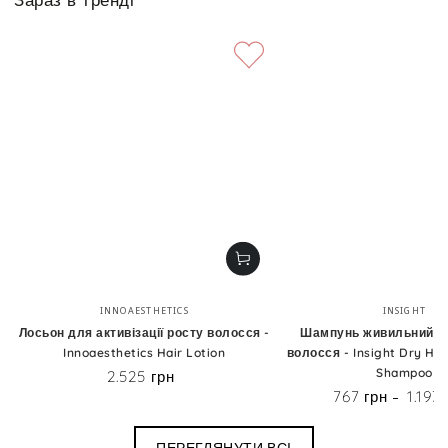
Бренд:
Бренд
INNOAESTHETICS
INSIGHT
Лосьон для активізації росту волосся -
Шампунь живильний д
Innoaesthetics Hair Lotion
волосся - Insight Dry Hai
Shampoo
2.525 грн
Ціна
767 грн
1.193
Ціна
ПЕРЕГЛЯНУТИ ВСІ