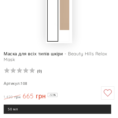
Маска для всіх типів шкіри - Beauty Hills Relax
Mask
(
0
)
Артикул:108
665 грн
–53%
1.420 грн
Ціна
Знижка
50 мл
Цей
варіант
роспродано