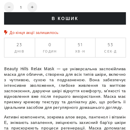
Кількість
Зменшити
Збільшити
кількість
кількість
В КОШИК
для
для
Маска
Маска
для
для
До кінця акції залишилось:
всіх
всіх
типів
типів
23
0
51
53
шкіри
шкіри
ДНІВ
ГОДИН
ХВ-Н
СЕК-Д
-
-
Beauty
Beauty
Hills
Hills
Beauty Hills Relax Mask — це універсальна заспокійлива
Relax
Relax
маска для обличчя, створена для всіх типів шкіри, включно
Mask
Mask
з чутливою, сухою та подразненою. Вона забезпечує
інтенсивне зволоження, глибоке живлення та миттєве
заспокоєння, даруючи шкірі відчуття комфорту, м’якості та
відновлення вже після першого використання. Маска має
приємну кремову текстуру та делікатну дію, що робить її
ідеальним засобом для регулярного домашнього догляду.
Активні компоненти, зокрема алое вера, пантенол і вітамін
Е, знімають запалення, зміцнюють захисний бар’єр шкіри
та прискорюють процеси регенерації. Маска допомагає