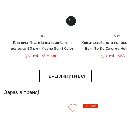
Бренд:
Бренд
KEUNE
SHOT
Тонуюча безаміачна фарба для
Крем-фарба для волосся 1
волосся 60 мл - Keune Semi Color
Born To Be Colored Hair 
395 грн
369 г
525 грн
434 грн
Ціна
Знижка
Ціна
Знижк
ПЕРЕГЛЯНУТИ ВСІ
Зараз в тренді
ЗНИЖКА