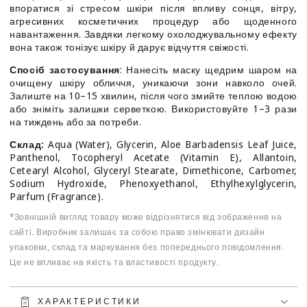
впоратися зі стресом шкіри після впливу сонця, вітру,
агресивних косметичних процедур або щоденного
навантаження. Завдяки легкому охолоджувальному ефекту
вона також тонізує шкіру й дарує відчуття свіжості.
Спосіб застосування
: Нанесіть маску щедрим шаром на
очищену шкіру обличчя, уникаючи зони навколо очей.
Залиште на 10–15 хвилин, після чого змийте теплою водою
або зніміть залишки серветкою. Використовуйте 1–3 рази
на тиждень або за потреби.
Склад:
Aqua (Water), Glycerin, Aloe Barbadensis Leaf Juice,
Panthenol, Tocopheryl Acetate (Vitamin E), Allantoin,
Cetearyl Alcohol, Glyceryl Stearate, Dimethicone, Carbomer,
Sodium Hydroxide, Phenoxyethanol, Ethylhexylglycerin,
Parfum (Fragrance).
*Зовнішній вигляд товару може відрізнятися від зображення на
сайті. Виробник залишає за собою право змінювати дизайн
упаковки, склад та маркування без попереднього повідомлення.
Це не впливає на якість та властивості продукту.
ХАРАКТЕРИСТИКИ