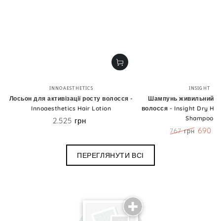
Бренд:
Бренд
INNOAESTHETICS
INSIGHT
Лосьон для активізації росту волосся -
Шампунь живильний д
Innoaesthetics Hair Lotion
волосся - Insight Dry Hai
Shampoo
2.525 грн
Ціна
690 г
767 грн
Ціна
Знижк
ПЕРЕГЛЯНУТИ ВСІ
Поділиться досвідом використання