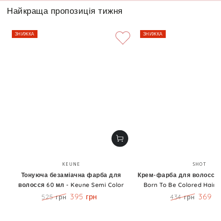
Найкраща пропозиція тижня
ЗНИЖКА
ЗНИЖКА
Бренд:
Бренд
KEUNE
SHOT
Тонуюча безаміачна фарба для
Крем-фарба для волосся 1
волосся 60 мл - Keune Semi Color
Born To Be Colored Hair 
395 грн
369 г
525 грн
434 грн
Ціна
Знижка
Ціна
Знижк