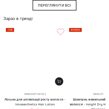
ПЕРЕГЛЯНУТИ ВСІ
Зараз в тренді
–30%
ЗНИЖКА
Бренд:
Бренд
INNOAESTHETICS
INSIGHT
Лосьон для активізації росту волосся -
Шампунь живильний д
Innoaesthetics Hair Lotion
волосся - Insight Dry Hai