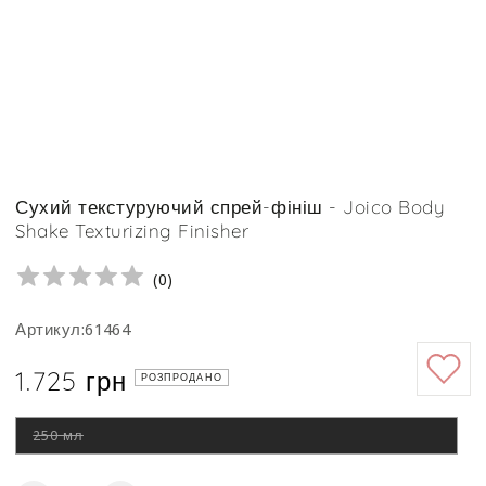
Сухий текстуруючий спрей-фініш - Joico Body
Shake Texturizing Finisher
(
0
)
Артикул:61464
1.725 грн
Ціна
РОЗПРОДАНО
250 мл
Цей
варіант
роспродано