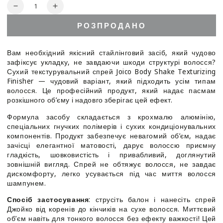
Кількість
Зменшити
Збільшити
кількість
кількість
РОЗПРОДАНО
для
для
Сухий
Сухий
текстуруючий
текстуруючий
Вам необхідний якісний стайлінговий засіб, який чудово
спрей-
спрей-
зафіксує укладку, не завдаючи шкоди структурі волосся?
фініш
фініш
Сухий текстурувальний спрей Joico Body Shake Texturizing
-
-
Finisher — чудовий варіант, який підходить усім типам
Joico
Joico
волосся. Це професійний продукт, який надає пасмам
Body
Body
розкішного об’єму і надовго зберігає цей ефект.
Shake
Shake
Формула засобу складається з крохмалю алюмінію,
Texturizing
Texturizing
спеціальних гнучких полімерів і сухих кондиціонувальних
Finisher
Finisher
компонентів. Продукт забезпечує невагомий об’єм, надає
зачісці елегантної матовості, дарує волоссю приємну
гладкість, шовковистість і привабливий, доглянутий
зовнішній вигляд. Спрей не обтяжує волосся, не завдає
дискомфорту, легко усувається під час миття волосся
шампунем.
Спосіб застосування
: струсіть балон і нанесіть спрей
Джойко від коренів до кінчиків на сухе волосся. Миттєвий
об’єм навіть для тонкого волосся без ефекту важкості! Цей