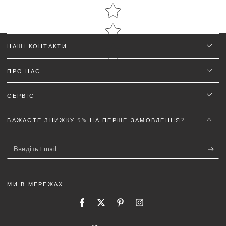
НАШІ КОНТАКТИ
ПРО НАС
Ім'я
*
СЕРВІС
Email
БАЖАЄТЕ ЗНИЖКУ 5% НА ПЕРШЕ ЗАМОВЛЕННЯ?
Введіть
Текст відгуку (не менш 50 символів)
*
Email
МИ В МЕРЕЖАХ
Facebook
Twitter
Pinterest
Instagram
5%
Додайте деталей до відгуку щоб отримати знижку
Мова