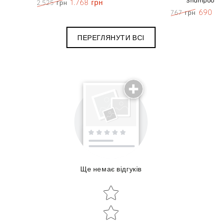
Shampoo
1.768 грн
2.525 грн
Ціна
Знижка
690 г
767 грн
Ціна
Знижк
ПЕРЕГЛЯНУТИ ВСІ
Поділиться досвідом використання
Ще немає відгуків
Об'єм:
Star rating
Star rating