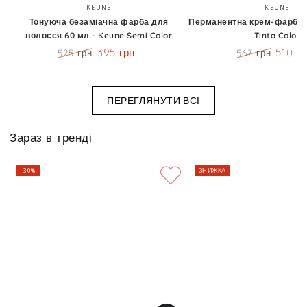
Бренд:
Бренд
KEUNE
KEUNE
Тонуюча безаміачна фарба для
Перманентна крем-фарба 6
волосся 60 мл - Keune Semi Color
Tinta Color
395 грн
510 г
525 грн
567 грн
Ціна
Знижка
Ціна
Знижк
ПЕРЕГЛЯНУТИ ВСІ
Зараз в тренді
–30%
ЗНИЖКА