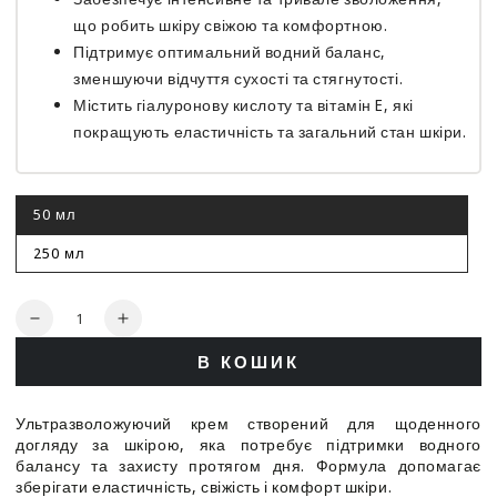
що робить шкіру свіжою та комфортною.
Підтримує оптимальний водний баланс,
зменшуючи відчуття сухості та стягнутості.
Містить гіалуронову кислоту та вітамін E, які
покращують еластичність та загальний стан шкіри.
50 мл
Цей
варіант
роспродано
250 мл
Цей
варіант
роспродано
Кількість
Зменшити
Збільшити
кількість
кількість
В КОШИК
для
для
Ультразволожуючий
Ультразволожуючий
крем
крем
Ультразволожуючий крем створений для щоденного
-
-
догляду за шкірою, яка потребує підтримки водного
Rosa
Rosa
балансу та захисту протягом дня. Формула допомагає
Graf
Graf
зберігати еластичність, свіжість і комфорт шкіри.