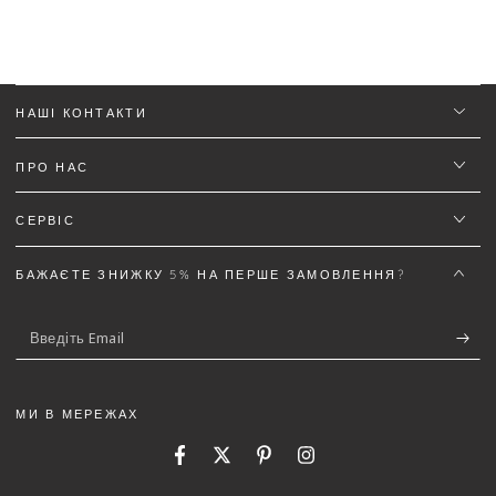
Ім'я
*
НАШІ КОНТАКТИ
Email
ПРО НАС
СЕРВІС
Текст відгуку (не менш 50 символів)
*
БАЖАЄТЕ ЗНИЖКУ 5% НА ПЕРШЕ ЗАМОВЛЕННЯ?
Введіть
Email
Додайте деталей до відгуку щоб отримати знижку
5%
МИ В МЕРЕЖАХ
Facebook
Twitter
Pinterest
Instagram