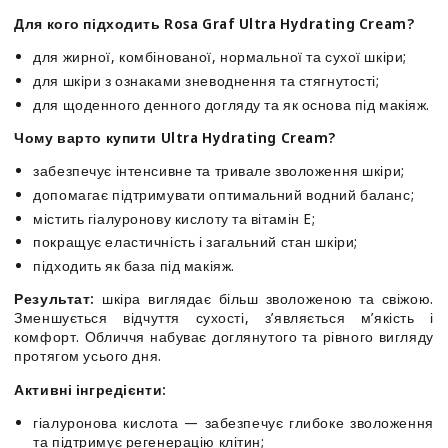
Ultra
Ultra
Для кого підходить Rosa Graf Ultra Hydrating Cream?
Hydrating
Hydrating
Cream
Cream
для жирної, комбінованої, нормальної та сухої шкіри;
для шкіри з ознаками зневоднення та стягнутості;
для щоденного денного догляду та як основа під макіяж.
Чому варто купити Ultra Hydrating Cream?
забезпечує інтенсивне та тривале зволоження шкіри;
допомагає підтримувати оптимальний водний баланс;
містить гіалуронову кислоту та вітамін E;
покращує еластичність і загальний стан шкіри;
підходить як база під макіяж.
Результат:
шкіра виглядає більш зволоженою та свіжою.
Зменшується відчуття сухості, з’являється м’якість і
комфорт. Обличчя набуває доглянутого та рівного вигляду
протягом усього дня.
Активні інгредієнти:
гіалуронова кислота — забезпечує глибоке зволоження
та підтримує регенерацію клітин;