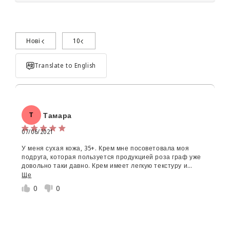
Нові
10
Поділиться досвідом використання
Translate to English
Тамара
Т
07/06/2021
У меня сухая кожа, 35+. Крем мне посоветовала моя
Об'єм:
подруга, которая пользуется продукцией роза граф уже
довольно таки давно. Крем имеет легкую текстуру и
Star rating
впитывается очень быстро. Использую в основном как
Ще
основу под макияж. Кожа после него мягкая, упругая и
0
0
эластичная. С фотостарением тоже хорошо справляется.