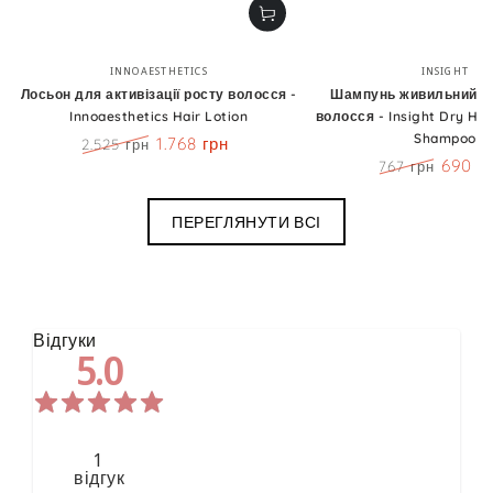
Бренд:
Бренд
INNOAESTHETICS
INSIGHT
Лосьон для активізації росту волосся -
Шампунь живильний д
Innoaesthetics Hair Lotion
волосся - Insight Dry Hai
Shampoo
1.768 грн
2.525 грн
Ціна
Знижка
690 г
767 грн
Ціна
Знижк
ПЕРЕГЛЯНУТИ ВСІ
Відгуки
5.0
1
відгук