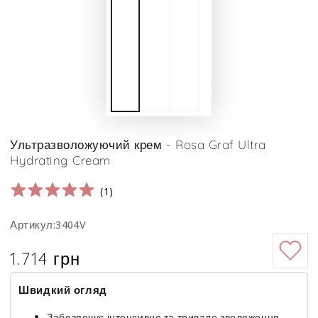
Ультразволожуючий крем - Rosa Graf Ultra
Hydrating Cream
(
1
)
Артикул:3404V
1.714 грн
Ціна
Швидкий огляд
Забезпечує інтенсивне та тривале зволоження,