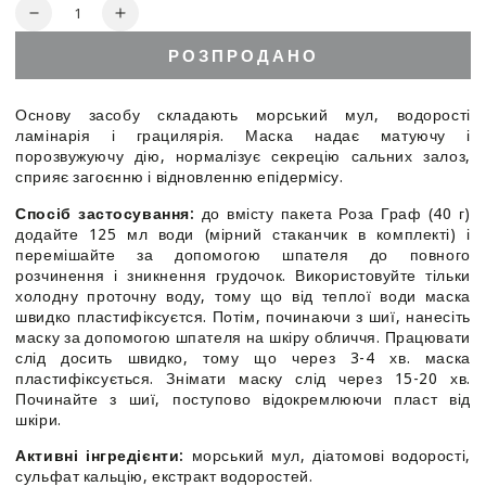
Кількість
Зменшити
Збільшити
кількість
кількість
РОЗПРОДАНО
для
для
Rosa
Rosa
Graf
Graf
Основу засобу складають морський мул, водорості
Mud
Mud
ламінарія і грацилярія. Маска надає матуючу і
Peel
Peel
порозвужуючу дію, нормалізує секрецію сальних залоз,
Off
Off
сприяє загоєнню і відновленню епідермісу.
Mask
Mask
Спосіб застосування:
до вмісту пакета Роза Граф (40 г)
-
-
додайте 125 мл води (мірний стаканчик в комплекті) і
Грязева
Грязева
перемішайте за допомогою шпателя до повного
альгінатна
альгінатна
розчинення і зникнення грудочок. Використовуйте тільки
маска
маска
холодну проточну воду, тому що від теплої води маска
альгінатна
альгінатна
швидко пластифіксуєтся. Потім, починаючи з шиї, нанесіть
маска
маска
маску за допомогою шпателя на шкіру обличчя. Працювати
слід досить швидко, тому що через 3-4 хв. маска
пластифіксується. Знімати маску слід через 15-20 хв.
Починайте з шиї, поступово відокремлюючи пласт від
шкіри.
Активні інгредієнти:
морський мул, діатомові водорості,
сульфат кальцію, екстракт водоростей.