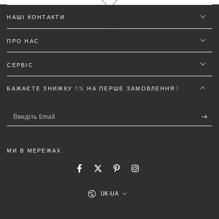
НАШІ КОНТАКТИ
ПРО НАС
Ім'я
*
СЕРВІС
Email
БАЖАЄТЕ ЗНИЖКУ 5% НА ПЕРШЕ ЗАМОВЛЕННЯ?
Введіть
Текст відгуку (не менш 50 символів)
*
Email
МИ В МЕРЕЖАХ
Facebook
Twitter
Pinterest
Instagram
5%
Додайте деталей до відгуку щоб отримати знижку
Мова
UK-UA