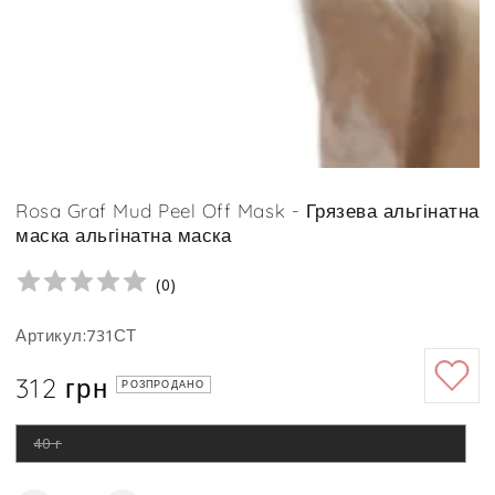
Rosa Graf Mud Peel Off Mask - Грязева альгінатна
маска альгінатна маска
(
0
)
Артикул:731СТ
312 грн
Ціна
РОЗПРОДАНО
40 г
Цей
варіант
роспродано