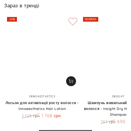
Зараз в тренді
–30%
ЗНИЖКА
Бренд:
Бренд
INNOAESTHETICS
INSIGHT
Лосьон для активізації росту волосся -
Шампунь живильний д
Innoaesthetics Hair Lotion
волосся - Insight Dry Hai
Shampoo
1.768 грн
2.525 грн
Ціна
Знижка
690 г
767 грн
Ціна
Знижк