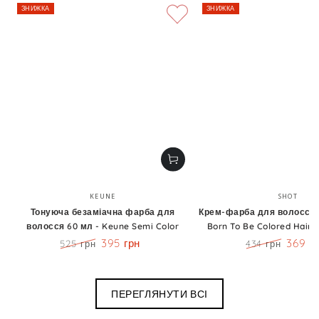
ЗНИЖКА
ЗНИЖКА
Бренд:
Бренд
KEUNE
SHOT
Тонуюча безаміачна фарба для
Крем-фарба для волосся 1
волосся 60 мл - Keune Semi Color
Born To Be Colored Hair 
395 грн
369 г
525 грн
434 грн
Ціна
Знижка
Ціна
Знижк
ПЕРЕГЛЯНУТИ ВСІ