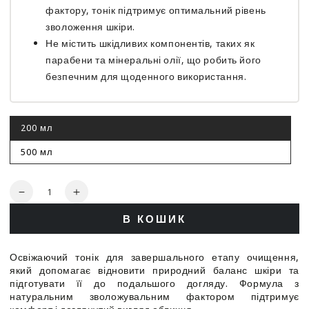
фактору, тонік підтримує оптимальний рівень
зволоження шкіри.
Не містить шкідливих компонентів, таких як
парабени та мінеральні олії, що робить його
безпечним для щоденного використання.
200 мл
Цей
варіант
роспродано
500 мл
Цей
варіант
роспродано
Кількість
Зменшити
Збільшити
кількість
кількість
В КОШИК
для
для
Очищуючий
Очищуючий
тонік
тонік
Освіжаючий тонік для завершального етапу очищення,
-
-
який допомагає відновити природний баланс шкіри та
Rosa
Rosa
підготувати її до подальшого догляду. Формула з
Graf
Graf
натуральним зволожувальним фактором підтримує
Cleansing
Cleansing