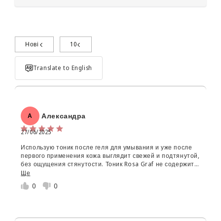
Нові
10
Поділиться досвідом використання
Translate to English
Александра
А
27/06/2025
Использую тоник после геля для умывания и уже после
Об'єм:
первого применения кожа выглядит свежей и подтянутой,
без ощущения стянутости. Тоник Rosa Graf не содержит
Star rating
спирта, не сушит, не вызывает раздражения – даже моя
Ще
чувствительная кожа его 'полюбила' с первого дня.
0
0