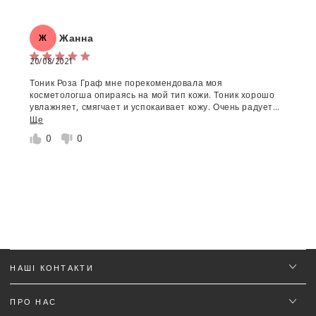
Жанна
Ж
20/08/2021
Ім'я
*
Тоник Роза Граф мне порекомендовала моя
косметологша опираясь на мой тип кожи. Тоник хорошо
увлажняет, смягчает и успокаивает кожу. Очень радует
Email
то, что он не сушит и не стягивает кожу, а наоборот
Ще
придаёт ей здоровое сияние и отдохнувший вид.
0
0
Текст відгуку (не менш 50 символів)
*
Додайте деталей до відгуку щоб отримати знижку
5%
НАШІ КОНТАКТИ
ПРО НАС