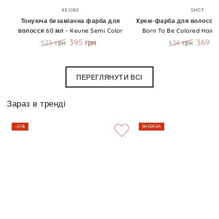
Бренд:
Бренд
KEUNE
SHOT
Тонуюча безаміачна фарба для
Крем-фарба для волосся 1
волосся 60 мл - Keune Semi Color
Born To Be Colored Hair 
395 грн
369 г
525 грн
434 грн
Ціна
Знижка
Ціна
Знижк
ПЕРЕГЛЯНУТИ ВСІ
Зараз в тренді
–30%
ЗНИЖКА