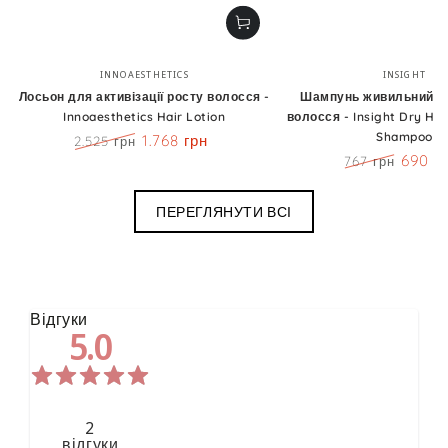
Бренд:
Бренд
INNOAESTHETICS
INSIGHT
Лосьон для активізації росту волосся -
Шампунь живильний д
Innoaesthetics Hair Lotion
волосся - Insight Dry Hai
Shampoo
1.768 грн
2.525 грн
Ціна
Знижка
690 г
767 грн
Ціна
Знижк
ПЕРЕГЛЯНУТИ ВСІ
Відгуки
5.0
2
відгуки