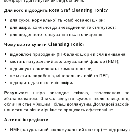
комфорт і доглянутий вигляд обличчя.
Tonic
Tonic
Для кого підходить Rosa Graf Cleansing Tonic?
для сухої, нормальної та комбінованої шкіри;
для шкіри, схильної до зневоднення та стягнутості;
для щоденного тонізування після очищення.
Чому варто купити Cleansing Tonic?
відновлює природний pH-баланс шкіри після вмивання;
містить натуральний зволожувальний фактор (NMF);
підвищує еластичність і комфорт шкіри;
не містить парабенів, мінеральних олій та ПЕГ;
підходить для всіх типів шкіри.
Результат:
шкіра виглядає свіжою, зволоженою та
збалансованою. Зникає відчуття сухості після очищення,
обличчя стає м’якшим і більш доглянутим. Доглядові засоби
наносяться рівномірніше та працюють ефективніше.
Активні інгредієнти:
NMF (натуральний зволожувальний фактор) — підтримує