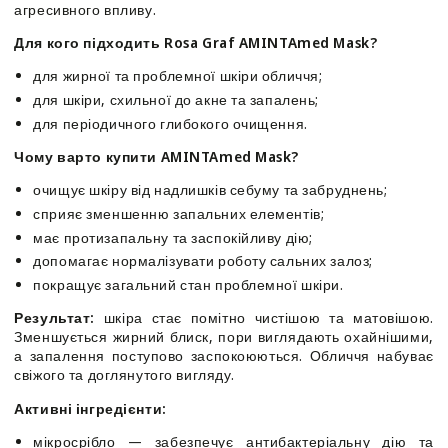
-
-
агресивного впливу.
Rosa
Rosa
Для кого підходить Rosa Graf AMINTAmed Mask?
Graf
Graf
AMINTAmed
AMINTAmed
для жирної та проблемної шкіри обличчя;
Mask
Mask
для шкіри, схильної до акне та запалень;
для періодичного глибокого очищення.
Чому варто купити AMINTAmed Mask?
очищує шкіру від надлишків себуму та забруднень;
сприяє зменшенню запальних елементів;
має протизапальну та заспокійливу дію;
допомагає нормалізувати роботу сальних залоз;
покращує загальний стан проблемної шкіри.
Результат:
шкіра стає помітно чистішою та матовішою.
Зменшується жирний блиск, пори виглядають охайнішими,
а запалення поступово заспокоюються. Обличчя набуває
свіжого та доглянутого вигляду.
Активні інгредієнти:
мікросрібло — забезпечує антибактеріальну дію та