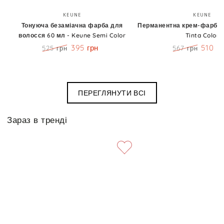
Бренд:
Бренд
KEUNE
KEUNE
Тонуюча безаміачна фарба для
Перманентна крем-фарба 6
волосся 60 мл - Keune Semi Color
Tinta Color
395 грн
510 г
525 грн
567 грн
Ціна
Знижка
Ціна
Знижк
ПЕРЕГЛЯНУТИ ВСІ
Зараз в тренді