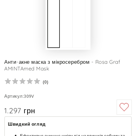
Анти-акне маска з мікросеребром - Rosa Graf
AMINTAmed Mask
(
0
)
Артикул:309V
1.297 грн
Ціна
Швидкий огляд
Ефективно очищує шкіру від надлишків себуму та