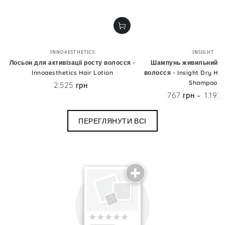
Бренд:
Бренд
INNOAESTHETICS
INSIGHT
Лосьон для активізації росту волосся -
Шампунь живильний д
Innoaesthetics Hair Lotion
волосся - Insight Dry Hai
Shampoo
2.525 грн
Ціна
767 грн
1.193
Ціна
ПЕРЕГЛЯНУТИ ВСІ
Поділиться досвідом використання