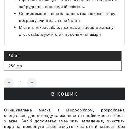
забруднень, надаючи їй свіжість.
Сприяє зменшенню запалень і заспокоює шкіру,
покращуючи її загальний стан.
Містить мікросрібло, яке має антибактеріальну
дію, стабілізуючи стан проблемної шкіри.
50 мл
Цей
варіант
роспродано
250 мл
Цей
варіант
роспродано
Кількість
Зменшити
Збільшити
кількість
кількість
В КОШИК
для
для
Анти-
Анти-
акне
акне
Очищувальна маска з мікросріблом, розроблена
маска
маска
спеціально для догляду за жирною та проблемною шкірою
з
з
з акне. Засіб допомагає зменшити запалення, очистити
мікросеребром
мікросеребром
пори та повернути шкірі відчуття чистоти й свіжості без