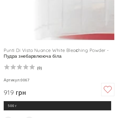
Punti Di Vista Nuance White Bleaсhing Powder -
Пудра знебарвлююча біла
(
0
)
Артикул:0067
919 грн
Ціна
500 г
Цей
варіант
роспродано