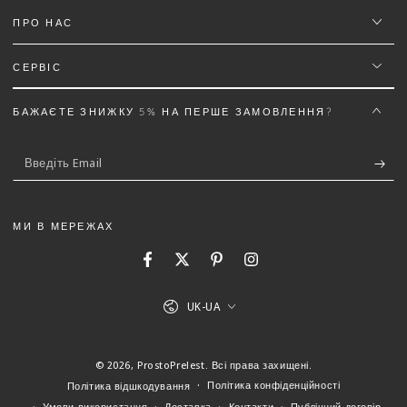
ПРО НАС
Ім'я
*
СЕРВІС
Email
БАЖАЄТЕ ЗНИЖКУ 5% НА ПЕРШЕ ЗАМОВЛЕННЯ?
Введіть
Текст відгуку (не менш 50 символів)
*
Email
МИ В МЕРЕЖАХ
Facebook
Twitter
Pinterest
Instagram
5%
Додайте деталей до відгуку щоб отримати знижку
Мова
UK-UA
(Можна завантажити файли gif, jpg, png до 5 МБ)
© 2026,
ProstoPrelest
. Всі права захищені.
Політика конфіденційності
Політика відшкодування
Умови використання
Доставка
Контакти
Публічний договір