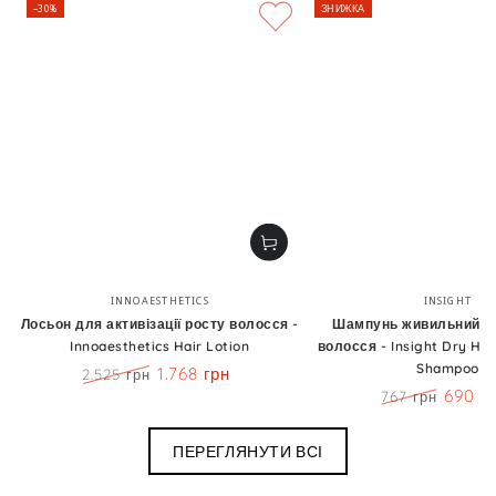
–30%
ЗНИЖКА
Бренд:
Бренд
INNOAESTHETICS
INSIGHT
Лосьон для активізації росту волосся -
Шампунь живильний д
Innoaesthetics Hair Lotion
волосся - Insight Dry Hai
Shampoo
1.768 грн
2.525 грн
Ціна
Знижка
690 г
767 грн
Ціна
Знижк
ПЕРЕГЛЯНУТИ ВСІ