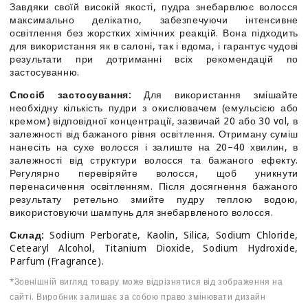
Завдяки своїй високій якості, пудра знебарвлює волосся
максимально делікатно, забезпечуючи інтенсивне
освітлення без жорстких хімічних реакцій. Вона підходить
для використання як в салоні, так і вдома, і гарантує чудові
результати при дотриманні всіх рекомендацій по
застосуванню.
Спосіб застосування:
Для використання змішайте
необхідну кількість пудри з окислювачем (емульсією або
кремом) відповідної концентрації, зазвичай 20 або 30 vol, в
залежності від бажаного рівня освітлення. Отриману суміш
нанесіть на сухе волосся і залиште на 20–40 хвилин, в
залежності від структури волосся та бажаного ефекту.
Регулярно перевіряйте волосся, щоб уникнути
перенасичення освітленням. Після досягнення бажаного
результату ретельно змийте пудру теплою водою,
використовуючи шампунь для знебарвленого волосся.
Склад:
Sodium Perborate, Kaolin, Silica, Sodium Chloride,
Cetearyl Alcohol, Titanium Dioxide, Sodium Hydroxide,
Parfum (Fragrance).
*Зовнішній вигляд товару може відрізнятися від зображення на
сайті. Виробник залишає за собою право змінювати дизайн