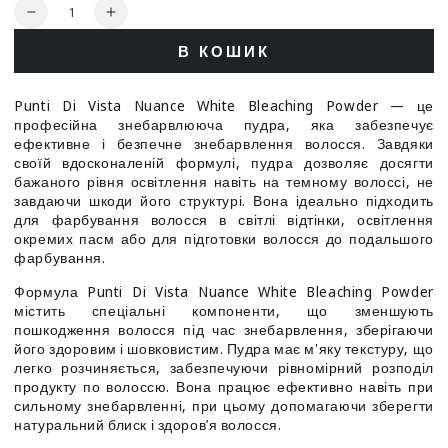
Кількість
Зменшити
Збільшити
кількість
кількість
В КОШИК
для
для
Punti
Punti
Di
Di
Punti Di Vista Nuance White Bleaching Powder — це
Vista
Vista
професійна знебарвлююча пудра, яка забезпечує
Nuance
Nuance
ефективне і безпечне знебарвлення волосся. Завдяки
White
White
своїй вдосконаленій формулі, пудра дозволяє досягти
Bleaсhing
Bleaсhing
бажаного рівня освітлення навіть на темному волоссі, не
Powder
Powder
завдаючи шкоди його структурі. Вона ідеально підходить
для фарбування волосся в світлі відтінки, освітлення
-
-
окремих пасм або для підготовки волосся до подальшого
Пудра
Пудра
фарбування.
знебарвлююча
знебарвлююча
біла
біла
Формула Punti Di Vista Nuance White Bleaching Powder
містить спеціальні компоненти, що зменшують
пошкодження волосся під час знебарвлення, зберігаючи
його здоровим і шовковистим. Пудра має м'яку текстуру, що
легко розчиняється, забезпечуючи рівномірний розподіл
продукту по волоссю. Вона працює ефективно навіть при
сильному знебарвленні, при цьому допомагаючи зберегти
натуральний блиск і здоров’я волосся.