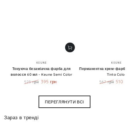
Бренд:
Бренд
KEUNE
KEUNE
Тонуюча безаміачна фарба для
Перманентна крем-фарба 6
волосся 60 мл - Keune Semi Color
Tinta Color
395 грн
510 г
525 грн
567 грн
Ціна
Знижка
Ціна
Знижк
ПЕРЕГЛЯНУТИ ВСІ
Зараз в тренді