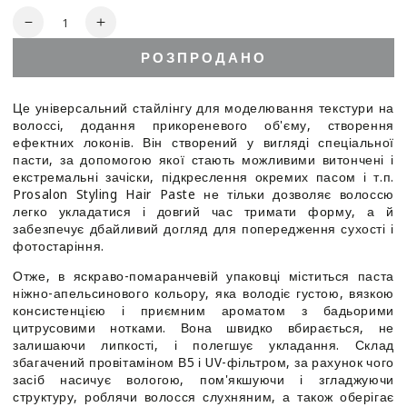
Кількість
Зменшити
Збільшити
кількість
кількість
РОЗПРОДАНО
для
для
Prosalon
Prosalon
Styling
Styling
Це універсальний стайлінгу для моделювання текстури на
Hair
Hair
волоссі, додання прикореневого об'єму, створення
Paste
Paste
ефектних локонів. Він створений у вигляді спеціальної
-
-
пасти, за допомогою якої стають можливими витончені і
Паста
Паста
екстремальні зачіски, підкреслення окремих пасом і т.п.
для
для
Prosalon Styling Hair Paste не тільки дозволяє волоссю
легко укладатися і довгий час тримати форму, а й
укладки
укладки
забезпечує дбайливий догляд для попередження сухості і
волосся
волосся
фотостаріння.
Отже, в яскраво-помаранчевій упаковці міститься паста
ніжно-апельсинового кольору, яка володіє густою, вязкою
консистенцією і приємним ароматом з бадьорими
цитрусовими нотками. Вона швидко вбирається, не
залишаючи липкості, і полегшує укладання. Склад
збагачений провітаміном В5 і UV-фільтром, за рахунок чого
засіб насичує вологою, пом'якшуючи і згладжуючи
структуру, роблячи волосся слухняним, а також оберігає