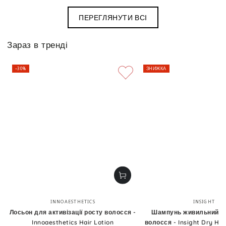
ПЕРЕГЛЯНУТИ ВСІ
Зараз в тренді
–30%
ЗНИЖКА
Бренд:
Бренд
INNOAESTHETICS
INSIGHT
Лосьон для активізації росту волосся -
Шампунь живильний д
Innoaesthetics Hair Lotion
волосся - Insight Dry Hai