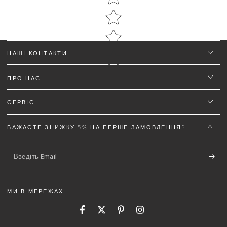
НАШІ КОНТАКТИ
ПРО НАС
Ім'я
*
СЕРВІС
Email
БАЖАЄТЕ ЗНИЖКУ 5% НА ПЕРШЕ ЗАМОВЛЕННЯ?
Введіть
Текст відгуку (не менш 50 символів)
*
Email
МИ В МЕРЕЖАХ
Facebook
Twitter
Pinterest
Instagram
5%
Додайте деталей до відгуку щоб отримати знижку