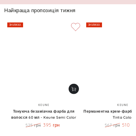
Найкраща пропозиція тижня
ЗНИЖКА
ЗНИЖКА
Бренд:
Бренд
KEUNE
KEUNE
Тонуюча безаміачна фарба для
Перманентна крем-фарба 6
волосся 60 мл - Keune Semi Color
Tinta Color
395 грн
510 г
525 грн
567 грн
Ціна
Знижка
Ціна
Знижк