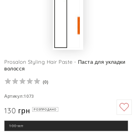
Prosalon Styling Hair Paste - Паста для укладки
волосся
(
0
)
Артикул:1073
130 грн
Ціна
РОЗПРОДАНО
100 мл
Цей
варіант
роспродано