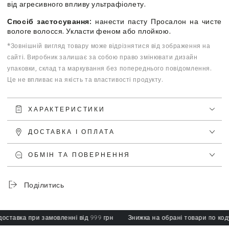
від агресивного впливу ультрафіолету.
Спосіб застосування:
нанести пасту Просалон на чисте
вологе волосся. Укласти феном або плойкою.
*Зовнішній вигляд товару може відрізнятися від зображення на
сайті. Виробник залишає за собою право змінювати дизайн
упаковки, склад та маркування без попереднього повідомлення.
Це не впливає на якість та властивості продукту.
ХАРАКТЕРИСТИКИ
ДОСТАВКА І ОПЛАТА
ОБМІН ТА ПОВЕРНЕННЯ
Поділитись
тавка при замовленні від 999 грн
Знижка на обрані товари по коду: s