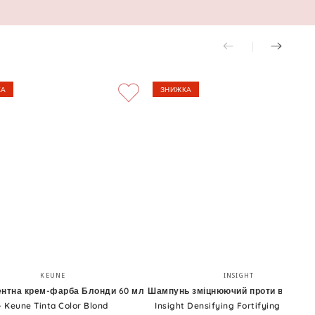
КА
ЗНИЖКА
ентна
Шампунь
Бренд:
Бренд:
KEUNE
INSIGHT
зміцнюючий
нтна крем-фарба Блонди 60 мл
Шампунь зміцнюючий проти випадінн
- Keune Tinta Color Blond
Insight Densifying Fortifying Shamp
проти