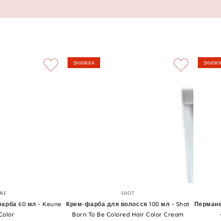
ЗНИЖКА
ЗНИЖ
Крем-
Перман
Бренд:
Бренд:
NE
SHOT
фарба
крем-
арба 60 мл - Keune
Крем-фарба для волосся 100 мл - Shot
Пермане
Color
Born To Be Colored Hair Color Cream
для
фарба