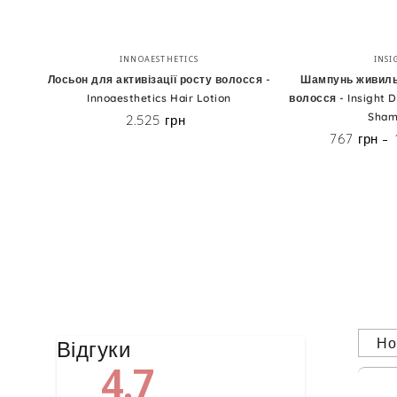
Лосьон
Шампунь
Бренд:
INNOAESTHETICS
INSI
для
живильний
Лосьон для активізації росту волосся -
Шампунь живиль
Innoaesthetics Hair Lotion
волосся - Insight D
активізації
для
Sham
2.525 грн
Ціна
росту
сухого
767 грн
волосся
волосся
-
-
Innoaesthetics
Insight
Hair
Dry
Lotion
Hair
Nourishing
Shampoo
Но
Відгуки
4.7