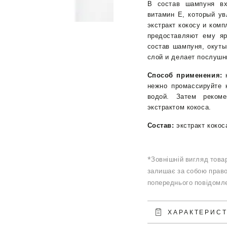
В состав шампуня вх
для
для
витамин Е, который ув
окрашенных
окраше
экстракт кокосу и комп
волос
волос
предоставляют ему яр
с
с
состав шампуня, окуты
экстрактом
экстрак
кокоса
кокоса
слой и делает послушн
Способ применения:
н
нежно промассируйте 
водой. Затем реком
экстрактом кокоса.
Состав:
экстракт кокос
*Зовнішній вигляд товар
залишає за собою право
попереднього повідомле
ХАРАКТЕРИС