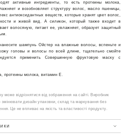
одят активные ингредиенты, то есть протеины молока,
лажняет и возобновляет структуру волос, масло пшеницы,
нных
лекс антиоксидантных веществ, которые хранят цвет волос,
кости и живой вид. А силикон, который также входит в
вает волосяную, питает ее, увлажняет, образует защитный
том
ым.
анесите шампунь Ойстер на влажные волосы, вспеньте и
кожу головы и волосы по всей длине, тщательно смойте
ендуется применить Совершенную фруктовую маску с
а, протеины молока, витамин Е.
у може відрізнятися від зображення на сайті. Виробник
 змінювати дизайн упаковки, склад та маркування без
ння. Це не впливає на якість та властивості продукту.
ТИКИ