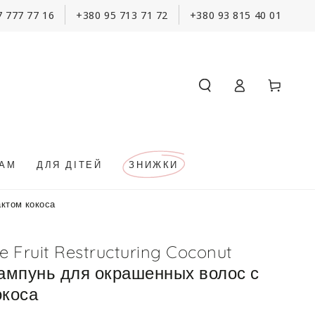
7 777 77 16
+380 95 713 71 72
+380 93 815 40 01
Кошик
Увійти
КАМ
ДЛЯ ДІТЕЙ
ЗНИЖКИ
актом кокоса
e Fruit Restructuring Coconut
ампунь для окрашенных волос с
окоса