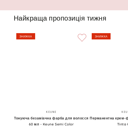
Найкраща пропозиція тижня
ЗНИЖКА
ЗНИЖКА
Тонуюча
Перманентна
Бренд:
KEUNE
KEU
безаміачна
крем-
Тонуюча безаміачна фарба для волосся
Перманентна крем-ф
60 мл - Keune Semi Color
Tinta 
фарба
фарба