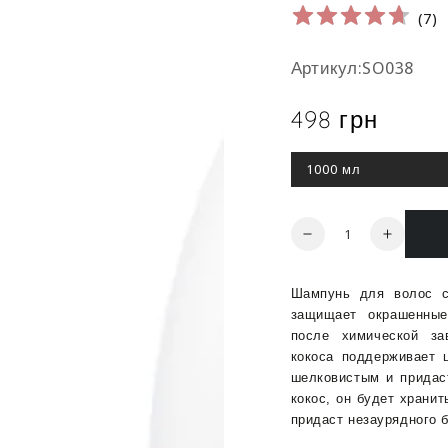
(
7
)
Артикул:SO038
498 грн
Ціна
1000 мл
Цей
варіант
роспродано
Кількість
Зменшити
Збільш
кількість
кількіст
для
для
Шампунь для волос с 
Oyster
Oyster
защищает окрашенны
Sublime
Sublime
после химической за
Fruit
Fruit
кокоса поддерживает 
Restructuring
Restruc
шелковистым и придас
Coconut
Coconut
кокос, он будет хранит
Shampoo
Shampo
придаст незаурядного 
-
-
Шампунь
Шампу