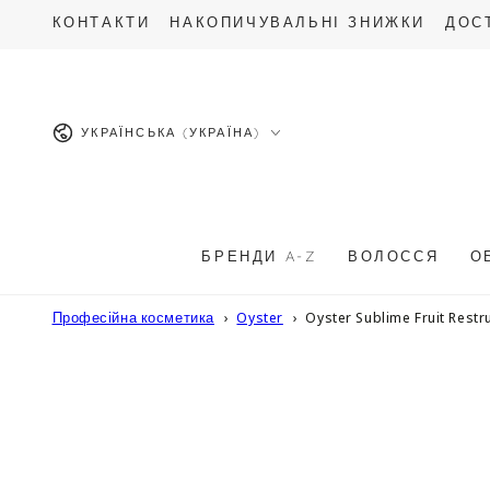
ПЕРЕЙТИ ДО
КОНТАКТИ
НАКОПИЧУВАЛЬНІ ЗНИЖКИ
ДОС
ОПИСУ
Мова
УКРАЇНСЬКА (УКРАЇНА)
БРЕНДИ A-Z
ВОЛОССЯ
О
Професійна косметика
Oyster
Oyster Sublime Fruit Res
ПЕРЕЙТИ ДО
ІНФОРМАЦІЇ
ПРО ТОВАР