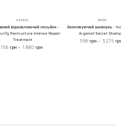
вний
Зволожуючий
Бренд:
Бренд:
KAARAL
NOOK
люючий
шампунь
ивний відновлюючий лосьйон -
Зволожуючий шампунь - Nook Mag
Purify Restructure Intense Repair
Arganoil Secret Shampoo
н
-
Treatment
598 грн
3.275 грн
Ціна
Nook
156 грн
1.880 грн
Ціна
Magic
Arganoil
ture
Secret
Shampoo
ent