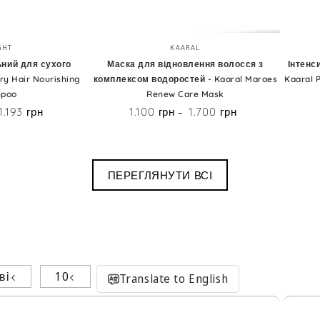
Маска
Інтенси
Бренд:
Бренд:
GHT
KAARAL
для
віднов
ний для сухого
Маска для відновлення волосся з
Інтенс
ry Hair Nourishing
комплексом водоростей - Kaaral Maraes
Kaaral 
відновлення
лосьйо
poo
Renew Care Mask
волосся
-
1.193 грн
1.100 грн
1.700 грн
Ціна
Ціна
з
Kaaral
комплексом
Purify
водоростей
Restruc
ПЕРЕГЛЯНУТИ ВСІ
-
Intense
Kaaral
Repair
Maraes
Treatm
Renew
Care
ві
10
Translate to English
Mask
Поділиться досвідом використання