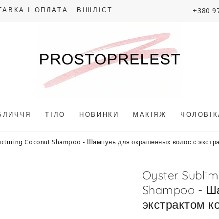
+380 9
ТАВКА І ОПЛАТА
ВІШЛІСТ
БЛИЧЧЯ
ТІЛО
НОВИНКИ
МАКІЯЖ
ЧОЛОВІ
tructuring Coconut Shampoo - Шампунь для окрашенных волос с экстр
Oyster Sublim
Shampoo - Ш
экстрактом к