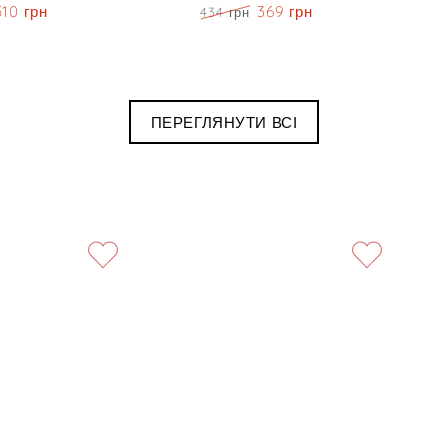
510 грн
369 грн
434 грн
волосся
Блонди
Знижка
Ціна
Знижка
100
60
мл
мл
-
-
ПЕРЕГЛЯНУТИ ВСІ
Shot
Keune
Born
Tinta
To
Color
Be
Blond
Colored
Hair
Color
Cream