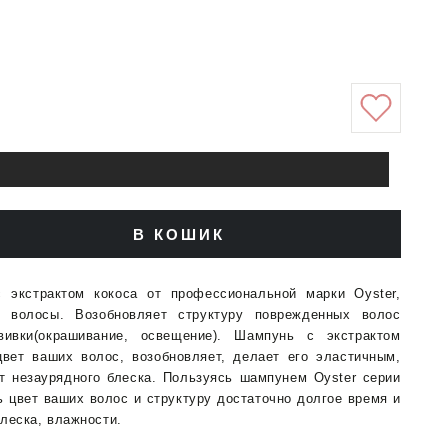
В КОШИК
ити
ь
экстрактом кокоса от профессиональной марки Oyster,
е волосы.
Возобновляет структуру поврежденных волос
вивки(окрашивание, освещение).
Шампунь с экстрактом
цвет ваших волос, возобновляет, делает его эластичным,
turing
т незаурядного блеска.
Пользуясь шампунем Oyster серии
ь цвет ваших волос и структуру достаточно долгое время и
o
блеска, влажности.
нь