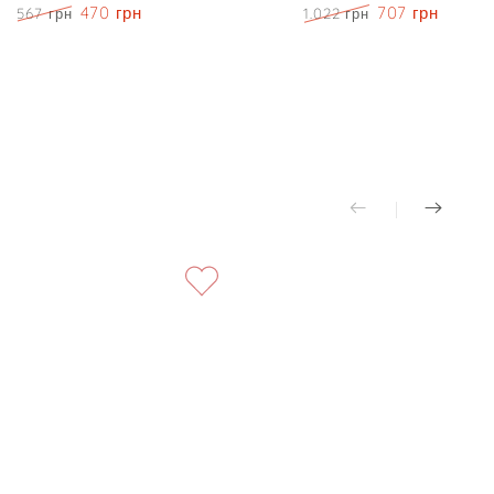
470 грн
707 грн
567 грн
1.022 грн
випадіння
Ціна
Знижка
Ціна
Знижка
-
Insight
Densifying
Fortifying
Shampoo