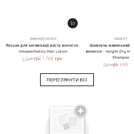
Бренд:
Бренд
INNOAESTHETICS
INSIGHT
Лосьон для активізації росту волосся -
Шампунь живильний д
Innoaesthetics Hair Lotion
волосся - Insight Dry Hai
Shampoo
1.768 грн
2.525 грн
Ціна
Знижка
690 г
767 грн
Ціна
Знижк
ПЕРЕГЛЯНУТИ ВСІ
Поділиться досвідом використання