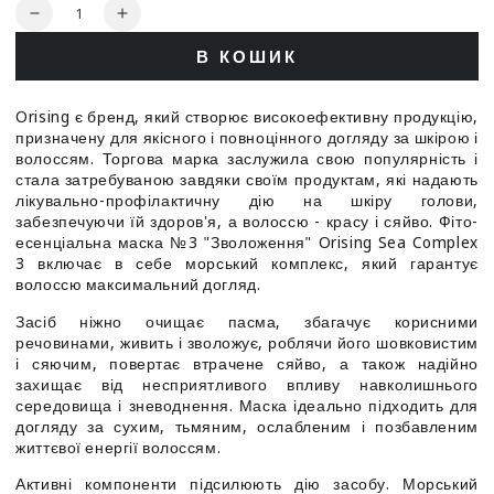
Кількість
Зменшити
Збільшити
кількість
кількість
В КОШИК
для
для
Orising
Orising
Sea
Sea
Orising є бренд, який створює високоефективну продукцію,
Mask
Mask
призначену для якісного і повноцінного догляду за шкірою і
Complex
Complex
волоссям. Торгова марка заслужила свою популярність і
3
3
стала затребуваною завдяки своїм продуктам, які надають
-
-
лікувально-профілактичну дію на шкіру голови,
Фітоесенціальна
Фітоесенціальна
забезпечуючи їй здоров'я, а волоссю - красу і сяйво. Фіто-
есенціальна маска №3 "Зволоження" Orising Sea Complex
маска
маска
3 включає в себе морський комплекс, який гарантує
№3
№3
волоссю максимальний догляд.
Зволоження
Зволоження
Засіб ніжно очищає пасма, збагачує корисними
речовинами, живить і зволожує, роблячи його шовковистим
і сяючим, повертає втрачене сяйво, а також надійно
захищає від несприятливого впливу навколишнього
середовища і зневоднення. Маска ідеально підходить для
догляду за сухим, тьмяним, ослабленим і позбавленим
життєвої енергії волоссям.
Активні компоненти підсилюють дію засобу. Морський