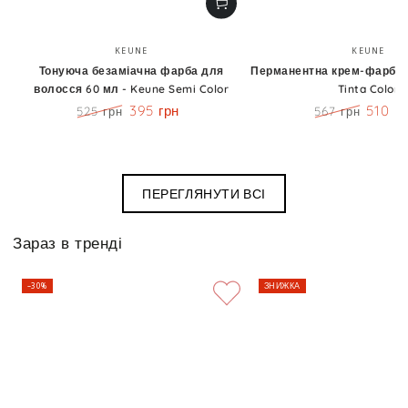
Бренд:
Бренд
KEUNE
KEUNE
Тонуюча безаміачна фарба для
Перманентна крем-фарба 6
волосся 60 мл - Keune Semi Color
Tinta Color
395 грн
510 г
525 грн
567 грн
Ціна
Знижка
Ціна
Знижк
ПЕРЕГЛЯНУТИ ВСІ
Зараз в тренді
–30%
ЗНИЖКА