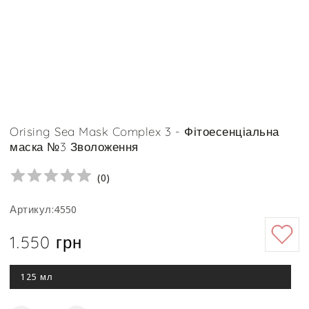
Orising Sea Mask Complex 3 - Фітоесенціальна
маска №3 Зволоження
(
0
)
Артикул:4550
1.550 грн
Ціна
125 мл
Цей
варіант
роспродано