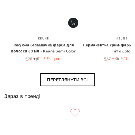
Бренд:
Бренд
KEUNE
KEUNE
Тонуюча безаміачна фарба для
Перманентна крем-фарба 6
волосся 60 мл - Keune Semi Color
Tinta Color
395 грн
510 г
525 грн
567 грн
Ціна
Знижка
Ціна
Знижк
ПЕРЕГЛЯНУТИ ВСІ
Зараз в тренді