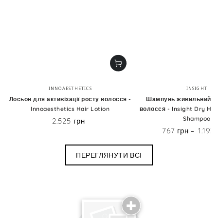
Бренд:
Бренд
INNOAESTHETICS
INSIGHT
Лосьон для активізації росту волосся -
Шампунь живильний д
Innoaesthetics Hair Lotion
волосся - Insight Dry Hai
Shampoo
2.525 грн
Ціна
767 грн
1.193
Ціна
ПЕРЕГЛЯНУТИ ВСІ
Поділиться досвідом використання