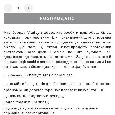
Кількість
Зменшити
Збільшити
кількість
кількість
РОЗПРОДАНО
для
для
Мус
Мус
для
для
Мус бренда Vitality's дозволить зробити ваш образ більш
волосся,
волосся,
яскравим і оригінальним. Він призначений для створення
фарбувальний
фарбувальний
на волоссі цікавих акцентів і доданню укладанню пишного
200
200
об’єму. До того ж, склад б'юті-продукту збагачений
мл
мл
екстрактом календули і олією пенника лугового, які
-
-
додатково доглядають за локонами. Завдяки невагомій
консистенції засіб з легкістю розподіляється по пасмам і не
Vitality&#39;s
Vitality&#39;s
розтікається, забезпечуючи рівномірне фарбування.
Art
Art
Color
Color
Особливості Vitality's Art Color Mousse:
Mousse
Mousse
200
200
широкий вибір відтінків для блондинок, шатенок і брюнеток;
ml
ml
ергономічний дозатор гарантує простоту використання;
відновлює пошкоджену структуру;
надає гладкість і м'якість;
підтримує відтінок кучерів в період між процедурами
перманентного фарбування;