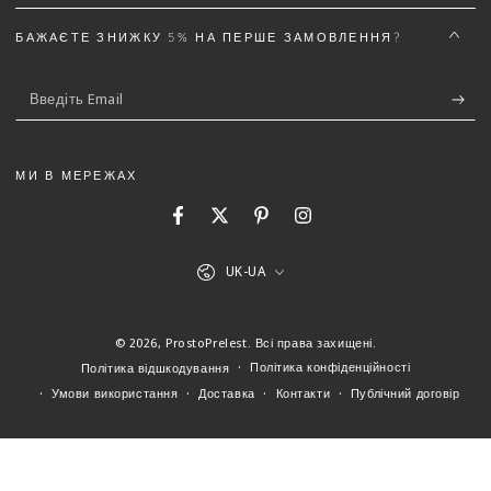
Email
БАЖАЄТЕ ЗНИЖКУ 5% НА ПЕРШЕ ЗАМОВЛЕННЯ?
Введіть
Текст відгуку (не менш 50 символів)
*
Email
МИ В МЕРЕЖАХ
Facebook
Twitter
Pinterest
Instagram
5%
Додайте деталей до відгуку щоб отримати знижку
Мова
UK-UA
(Можна завантажити файли gif, jpg, png до 5 МБ)
© 2026,
ProstoPrelest
. Всі права захищені.
Політика конфіденційності
Політика відшкодування
Умови використання
Доставка
Контакти
Публічний договір
Відправити відгук
Скасувати