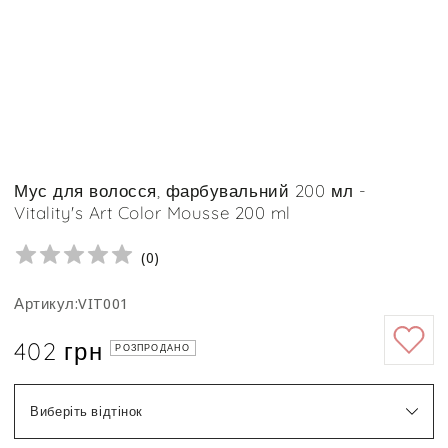
Мус для волосся, фарбувальний 200 мл -
Vitality's Art Color Mousse 200 ml
(
0
)
Артикул:VIT001
402 грн
Ціна
РОЗПРОДАНО
Виберіть відтінок