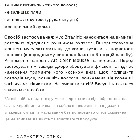
зміцнює кутикулу кожного волоса;
не залишає плям;
виявляє легку текстурувальну дію;
має приємний аромат.
Спосіб застосування
: мус Віталітіс наноситься на вимите і
ретельно підсушене рушником волосся. Використовувана
кількість мусу залежить від довжини, густоти та пористості
волосся (в середньому вистачає близько 3 порцій засобу).
Рівномірно нанесіть Art Color Mousse на волосся. Перед
застосуванням завжди добре збовтувати флакон, а під час
нанесення тримайте його носиком вниз. Щоб поліпшити
розподіл мусу, розчешіть волосся, починаючи від коренів і
закінчуючи кінчиками. Не змивати засіб! Висушіть волосся
звичним способом.
*Зовнішній вигляд товару може відрізнятися від зображення на
сайті. Виробник залишає за собою право змінювати дизайн
упаковки, склад та маркування без попереднього повідомлення.
Це не впливає на якість та властивості продукту.
ХАРАКТЕРИСТИКИ