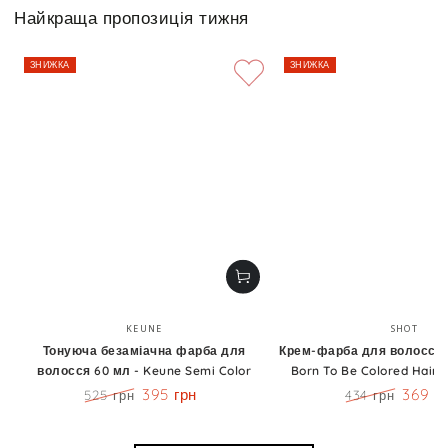
Найкраща пропозиція тижня
ЗНИЖКА
ЗНИЖКА
Бренд:
Бренд
KEUNE
SHOT
Тонуюча безаміачна фарба для
Крем-фарба для волосся 1
волосся 60 мл - Keune Semi Color
Born To Be Colored Hair 
395 грн
369 г
525 грн
434 грн
Ціна
Знижка
Ціна
Знижк