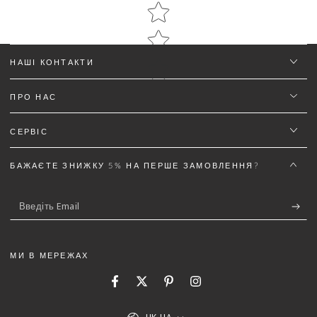
НАШІ КОНТАКТИ
ПРО НАС
Ім'я
*
СЕРВІС
Email
БАЖАЄТЕ ЗНИЖКУ 5% НА ПЕРШЕ ЗАМОВЛЕННЯ?
Введіть
Текст відгуку (не менш 50 символів)
*
Email
МИ В МЕРЕЖАХ
Facebook
Twitter
Pinterest
Instagram
5%
Додайте деталей до відгуку щоб отримати знижку
Мова