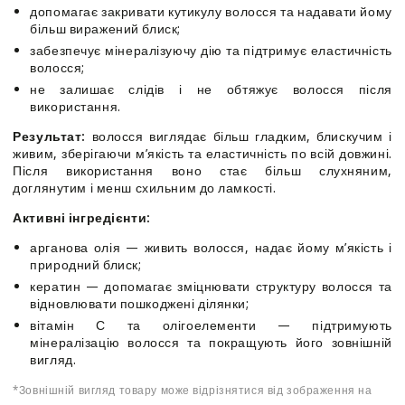
допомагає закривати кутикулу волосся та надавати йому
більш виражений блиск;
забезпечує мінералізуючу дію та підтримує еластичність
волосся;
не залишає слідів і не обтяжує волосся після
використання.
Результат:
волосся виглядає більш гладким, блискучим і
живим, зберігаючи м’якість та еластичність по всій довжині.
Після використання воно стає більш слухняним,
доглянутим і менш схильним до ламкості.
Активні інгредієнти:
арганова олія — живить волосся, надає йому м’якість і
природний блиск;
кератин — допомагає зміцнювати структуру волосся та
відновлювати пошкоджені ділянки;
вітамін С та олігоелементи — підтримують
мінералізацію волосся та покращують його зовнішній
вигляд.
*Зовнішній вигляд товару може відрізнятися від зображення на