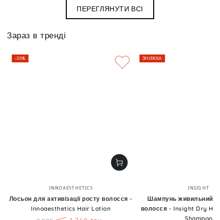
ПЕРЕГЛЯНУТИ ВСІ
Зараз в тренді
–30%
ЗНИЖКА
Бренд:
Бренд
INNOAESTHETICS
INSIGHT
Лосьон для активізації росту волосся -
Шампунь живильний д
Innoaesthetics Hair Lotion
волосся - Insight Dry Hai
Shampoo