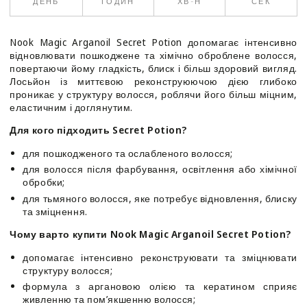
ДЕНЬ
ГОДИН
ХВ-Н
СЕК
Magic
Magic
Arganoil
Arganoil
Secret
Secret
Nook Magic Arganoil Secret Potion допомагає інтенсивно
Potion
Potion
відновлювати пошкоджене та хімічно оброблене волосся,
повертаючи йому гладкість, блиск і більш здоровий вигляд.
Лосьйон із миттєвою реконструюючою дією глибоко
проникає у структуру волосся, роблячи його більш міцним,
еластичним і доглянутим.
Для кого підходить Secret Potion?
для пошкодженого та ослабленого волосся;
для волосся після фарбування, освітлення або хімічної
обробки;
для тьмяного волосся, яке потребує відновлення, блиску
та зміцнення.
Чому варто купити Nook Magic Arganoil Secret Potion?
допомагає інтенсивно реконструювати та зміцнювати
структуру волосся;
формула з аргановою олією та кератином сприяє
живленню та пом’якшенню волосся;