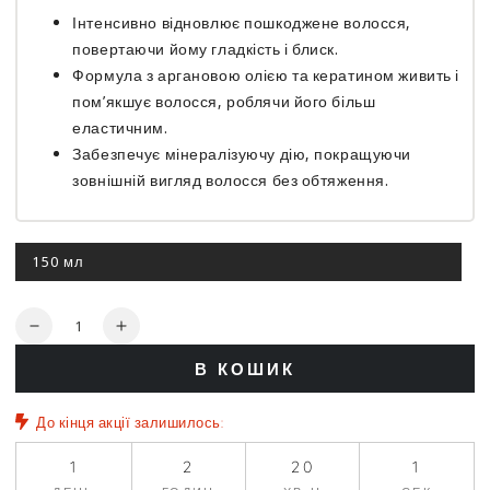
Інтенсивно відновлює пошкоджене волосся,
повертаючи йому гладкість і блиск.
Формула з аргановою олією та кератином живить і
пом’якшує волосся, роблячи його більш
еластичним.
Забезпечує мінералізуючу дію, покращуючи
зовнішній вигляд волосся без обтяження.
150 мл
Цей
варіант
роспродано
Кількість
Зменшити
Збільшити
кількість
кількість
В КОШИК
для
для
Мульти-
Мульти-
реструктуруюче
реструктуруюче
До кінця акції залишилось:
лікування
лікування
-
-
1
2
20
1
Nook
Nook