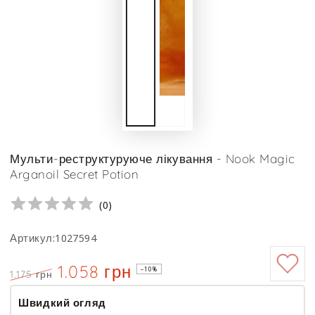
Мульти-реструктуруюче лікування - Nook Magic
Arganoil Secret Potion
(
0
)
Артикул:1027594
1.058 грн
–10%
1.175 грн
Ціна
Знижка
Швидкий огляд