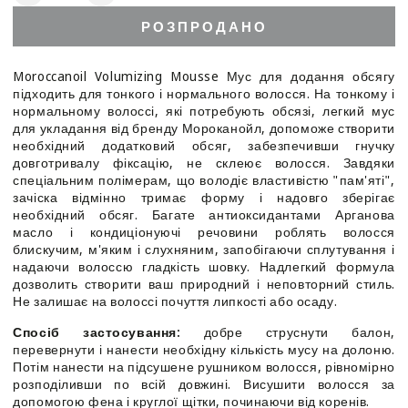
кількість
кількість
РОЗПРОДАНО
для
для
Moroccanoil
Moroccanoil
Volumizing
Volumizing
Moroccanoil Volumizing Mousse Мус для додання обсягу
Mousse
Mousse
підходить для тонкого і нормального волосся. На тонкому і
-
-
нормальному волоссі, які потребують обсязі, легкий мус
Мус
Мус
для укладання від бренду Мороканойл, допоможе створити
для
для
необхідний додатковий обсяг, забезпечивши гнучку
надання
надання
довготривалу фіксацію, не склеює волосся. Завдяки
спеціальним полімерам, що володіє властивістю "пам'яті",
об&#39;єму
об&#39;єму
зачіска відмінно тримає форму і надовго зберігає
необхідний обсяг. Багате антиоксидантами Арганова
масло і кондиціонуючі речовини роблять волосся
блискучим, м'яким і слухняним, запобігаючи сплутування і
надаючи волоссю гладкість шовку. Надлегкий формула
дозволить створити ваш природний і неповторний стиль.
Не залишає на волоссі почуття липкості або осаду.
Спосіб застосування:
добре струснути балон,
перевернути і нанести необхідну кількість мусу на долоню.
Потім нанести на підсушене рушником волосся, рівномірно
розподіливши по всій довжині. Висушити волосся за
допомогою фена і круглої щітки, починаючи від коренів.