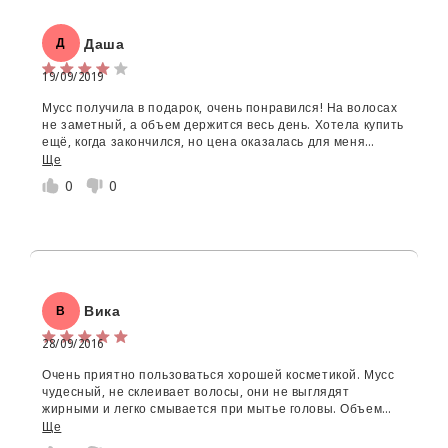
Даша
Д
19/09/2019
Мусс получила в подарок, очень понравился! На волосах
Об'єм:
не заметный, а объем держится весь день. Хотела купить
ещё, когда закончился, но цена оказалась для меня
Star rating
большой. Буду ждать акции или праздник, может кто-то
Ще
подарит))
0
0
Вика
В
28/09/2016
Ім'я
*
Очень приятно пользоваться хорошей косметикой. Мусс
чудесный, не склеивает волосы, они не выглядят
жирными и легко смывается при мытье головы. Объем
Email
держит хорошо и довольно долго. Единственный минус
Ще
это цена, мусс конечно дороговат, но цена полностью