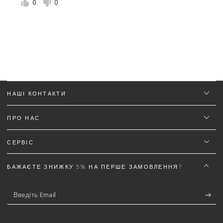
0
0
оправдывает качество.
Текст відгуку (не менш 50 символів)
*
Додайте деталей до відгуку щоб отримати знижку
5%
НАШІ КОНТАКТИ
ПРО НАС
(Можна завантажити файли gif, jpg, png до 5 МБ)
СЕРВІС
БАЖАЄТЕ ЗНИЖКУ 5% НА ПЕРШЕ ЗАМОВЛЕННЯ?
Відправити відгук
Скасувати
Введіть
Email