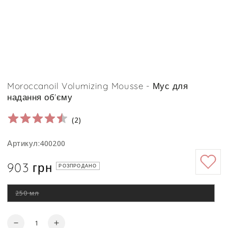
Moroccanoil Volumizing Mousse - Мус для
надання об'єму
(
2
)
Артикул:400200
903 грн
Ціна
РОЗПРОДАНО
250 мл
Цей
варіант
роспродано
Кількість
Зменшити
Збільшити