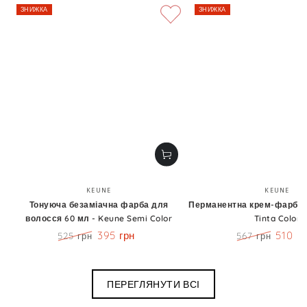
ЗНИЖКА
ЗНИЖКА
Бренд:
Бренд
KEUNE
KEUNE
Тонуюча безаміачна фарба для
Перманентна крем-фарба 6
волосся 60 мл - Keune Semi Color
Tinta Color
395 грн
510 г
525 грн
567 грн
Ціна
Знижка
Ціна
Знижк
ПЕРЕГЛЯНУТИ ВСІ