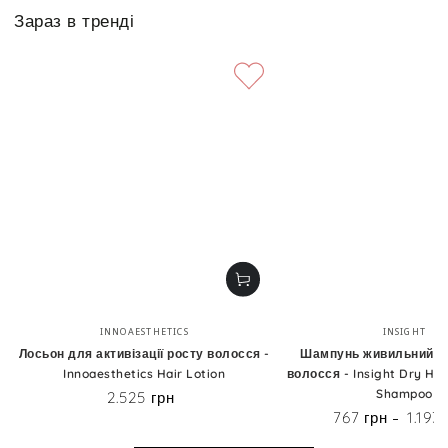
Зараз в тренді
Бренд:
Бренд
INNOAESTHETICS
INSIGHT
Лосьон для активізації росту волосся -
Шампунь живильний д
Innoaesthetics Hair Lotion
волосся - Insight Dry Hai
Shampoo
2.525 грн
Ціна
767 грн
1.193
Ціна