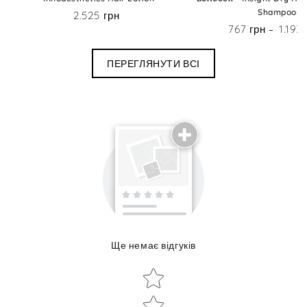
Shampoo
2.525 грн
Ціна
767 грн
1.193
Ціна
ПЕРЕГЛЯНУТИ ВСІ
Поділиться досвідом використання
Ще немає відгуків
Об'єм:
Star rating
Star rating