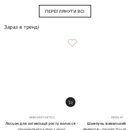
ПЕРЕГЛЯНУТИ ВСІ
Зараз в тренді
Бренд:
Бренд
INNOAESTHETICS
INSIGHT
Лосьон для активізації росту волосся -
Шампунь живильний д
Innoaesthetics Hair Lotion
волосся - Insight Dry Hai