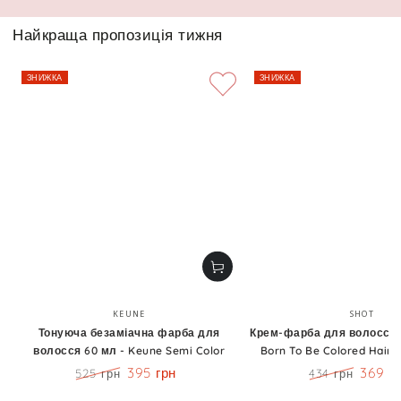
Найкраща пропозиція тижня
ЗНИЖКА
ЗНИЖКА
Бренд:
Бренд
KEUNE
SHOT
Тонуюча безаміачна фарба для
Крем-фарба для волосся 1
волосся 60 мл - Keune Semi Color
Born To Be Colored Hair 
395 грн
369 г
525 грн
434 грн
Ціна
Знижка
Ціна
Знижк