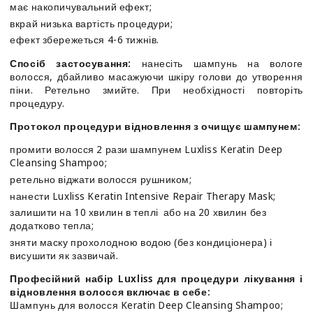
має накопичувальний ефект;
вкрай низька вартість процедури;
ефект збережеться 4-6 тижнів.
Спосіб застосування:
нанесіть шампунь на вологе
волосся, дбайливо масажуючи шкіру голови до утворення
піни. Ретельно змийте. При необхідності повторіть
процедуру.
Протокол процедури відновлення з очищує шампунем:
промити волосся 2 рази шампунем Luxliss Keratin Deep
Cleansing Shampoo;
ретельно віджати волосся рушником;
нанести Luxliss Keratin Intensive Repair Therapy Mask;
залишити на 10 хвилин в теплі або на 20 хвилин без
додатково тепла;
зняти маску прохолодною водою (без кондиціонера) і
висушити як зазвичай.
Професійний набір Luxliss для процедури лікування і
відновлення волосся включає в себе:
Шампунь для волосся Keratin Deep Cleansing Shampoo;