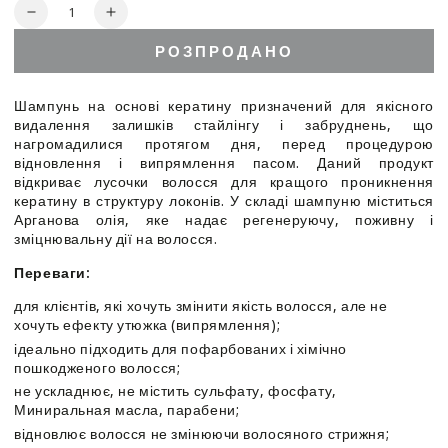
Кількість
Зменшити
Збільшити
кількість
кількість
РОЗПРОДАНО
для
для
Luxliss
Luxliss
Keratin
Keratin
Шампунь на основі кератину призначений для якісного
Daily
Daily
видалення залишків стайлінгу і забруднень, що
Care
Care
нагромадилися протягом дня, перед процедурою
Shampoo
Shampoo
відновлення і випрямлення пасом. Даний продукт
-
-
відкриває лусочки волосся для кращого проникнення
Очищаючий
Очищаючий
кератину в структуру локонів. У складі шампуню міститься
Арганова олія, яке надає регенеруючу, поживну і
шампунь
шампунь
зміцнювальну дії на волосся.
на
на
основі
основі
Переваги:
кератину
кератину
для клієнтів, які хочуть змінити якість волосся, але не
хочуть ефекту утюжка (випрямлення);
ідеально підходить для пофарбованих і хімічно
пошкодженого волосся;
не ускладнює, не містить сульфату, фосфату,
Миниральная масла, парабени;
відновлює волосся не змінюючи волосяного стрижня;