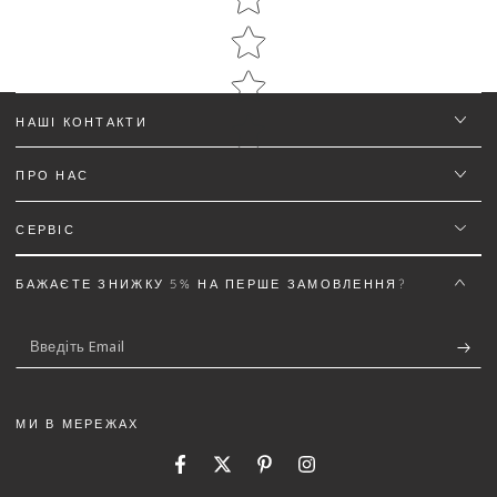
НАШІ КОНТАКТИ
ПРО НАС
Ім'я
*
СЕРВІС
Email
БАЖАЄТЕ ЗНИЖКУ 5% НА ПЕРШЕ ЗАМОВЛЕННЯ?
Введіть
Текст відгуку (не менш 50 символів)
*
Email
МИ В МЕРЕЖАХ
Facebook
Twitter
Pinterest
Instagram
5%
Додайте деталей до відгуку щоб отримати знижку