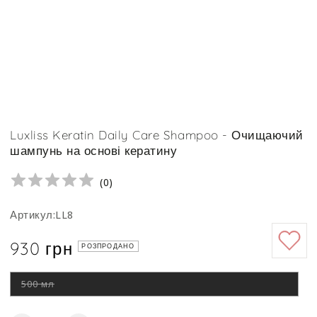
Luxliss Keratin Daily Care Shampoo - Очищаючий
шампунь на основі кератину
(
0
)
Артикул:LL8
930 грн
Ціна
РОЗПРОДАНО
500 мл
Цей
варіант
роспродано