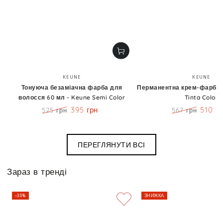
Бренд:
Бренд
KEUNE
KEUNE
Тонуюча безаміачна фарба для
Перманентна крем-фарба 6
волосся 60 мл - Keune Semi Color
Tinta Color
395 грн
510 г
525 грн
567 грн
Ціна
Знижка
Ціна
Знижк
ПЕРЕГЛЯНУТИ ВСІ
Зараз в тренді
–30%
ЗНИЖКА