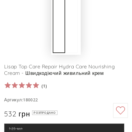
Lisap Top Care Repair Hydra Care Nourishing
Cream - Швидкодіючий живильний крем
(
1
)
Артикул:180022
532 грн
Ціна
РОЗПРОДАНО
125 мл
Цей