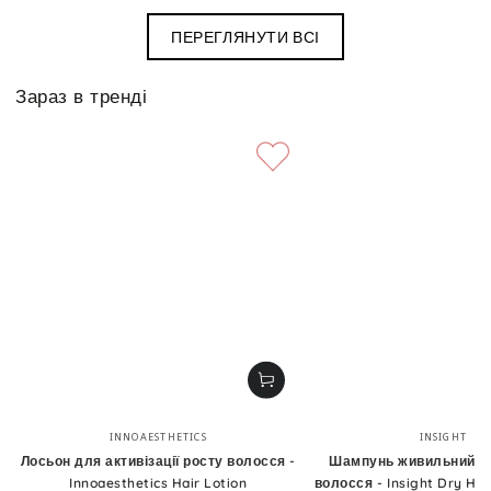
ПЕРЕГЛЯНУТИ ВСІ
Зараз в тренді
Бренд:
Бренд
INNOAESTHETICS
INSIGHT
Лосьон для активізації росту волосся -
Шампунь живильний д
Innoaesthetics Hair Lotion
волосся - Insight Dry Hai