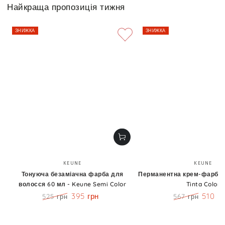
Найкраща пропозиція тижня
ЗНИЖКА
ЗНИЖКА
Бренд:
Бренд
KEUNE
KEUNE
Тонуюча безаміачна фарба для
Перманентна крем-фарба 6
волосся 60 мл - Keune Semi Color
Tinta Color
395 грн
510 г
525 грн
567 грн
Ціна
Знижка
Ціна
Знижк