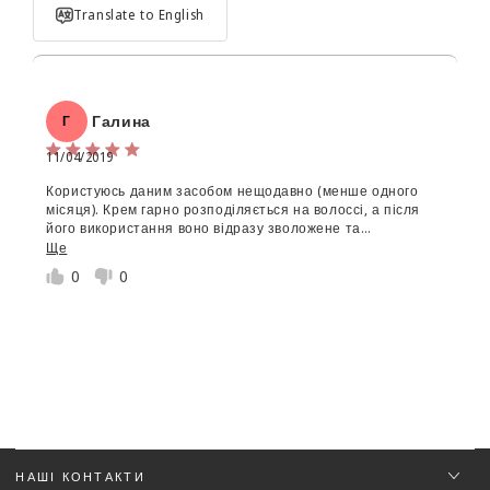
Translate to English
Галина
Г
11/04/2019
Користуюсь даним засобом нещодавно (менше одного
Об'єм:
місяця). Крем гарно розподіляється на волоссі, а після
його використання воно відразу зволожене та
Star rating
розгладжене. Дуже приємна консистенція засобу, не дуже
Ще
рідка. Покупкою задоволена, рекомедую друзям ваш
0
0
магазин:)
Ім'я
*
НАШІ КОНТАКТИ