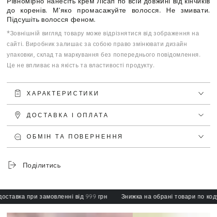
Рівномірно нанесіть крем Лісап по всій довжині від кінчиків
до коренів. М'яко промасажуйте волосся. Не змивати.
Підсушіть волосся феном.
*Зовнішній вигляд товару може відрізнятися від зображення на
сайті. Виробник залишає за собою право змінювати дизайн
упаковки, склад та маркування без попереднього повідомлення.
Це не впливає на якість та властивості продукту.
ХАРАКТЕРИСТИКИ
ДОСТАВКА І ОПЛАТА
ОБМІН ТА ПОВЕРНЕННЯ
Поділитись
авка при замовленні від 999 грн
Знижка на обрані товари по коду: s