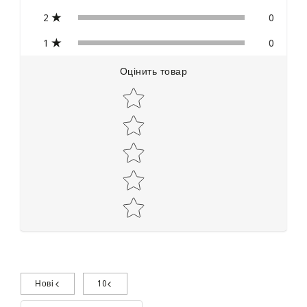
2
0
1
0
Оцінить товар
Star rating
Нові
10
Поділиться досвідом використання