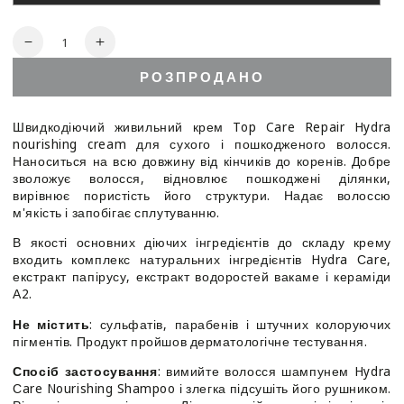
варіант
роспродано
Кількість
Зменшити
Збільшити
кількість
кількість
РОЗПРОДАНО
для
для
Lisap
Lisap
Top
Top
Швидкодіючий живильний крем Top Care Repair Hydra
Care
Care
nourishing cream для сухого і пошкодженого волосся.
Repair
Repair
Наноситься на всю довжину від кінчиків до коренів. Добре
Hydra
Hydra
зволожує волосся, відновлює пошкоджені ділянки,
Care
Care
вирівнює пористість його структури. Надає волоссю
Nourishing
Nourishing
м'якість і запобігає сплутуванню.
Cream
Cream
В якості основних діючих інгредієнтів до складу крему
-
-
входить комплекс натуральних інгредієнтів Hydra Сare,
Швидкодіючий
Швидкодіючий
екстракт папірусу, екстракт водоростей вакаме і кераміди
живильний
живильний
А2.
крем
крем
Не містить
: сульфатів, парабенів і штучних колоруючих
пігментів. Продукт пройшов дерматологічне тестування.
Спосіб застосування
: вимийте волосся шампунем Hydra
Сare Nourishing Shampoo і злегка підсушіть його рушником.