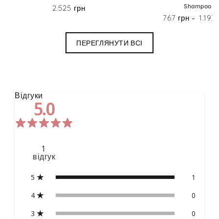
Shampoo
2.525 грн
Ціна
767 грн
1.193
Ціна
ПЕРЕГЛЯНУТИ ВСІ
Відгуки
5.0
1
відгук
5
1
4
0
3
0