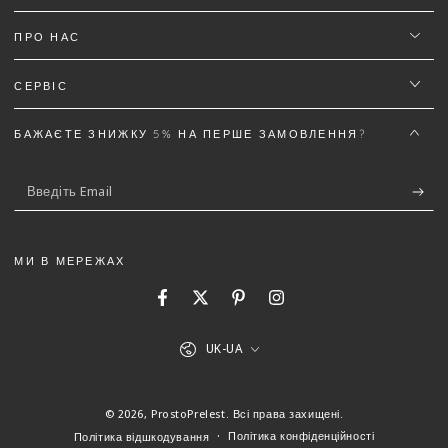
Email
ПРО НАС
СЕРВІС
Текст відгуку (не менш 50 символів)
*
БАЖАЄТЕ ЗНИЖКУ 5% НА ПЕРШЕ ЗАМОВЛЕННЯ?
Введіть
Email
Додайте деталей до відгуку щоб отримати знижку
5%
МИ В МЕРЕЖАХ
Facebook
Twitter
Pinterest
Instagram
Мова
(Можна завантажити файли gif, jpg, png до 5 МБ)
UK-UA
Відправити відгук
Скасувати
© 2026,
ProstoPrelest
. Всі права захищені.
Політика конфіденційності
Політика відшкодування