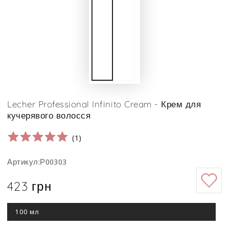
Lecher Professional Infinito Cream - Крем для
кучерявого волосся
(
1
)
Артикул:Р00303
423 грн
Ціна
100 мл
Цей
варіант
роспродано