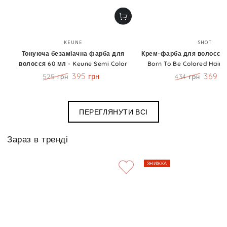
Бренд:
Бренд
KEUNE
SHOT
Тонуюча безаміачна фарба для
Крем-фарба для волосся 1
волосся 60 мл - Keune Semi Color
Born To Be Colored Hair 
395 грн
369 г
525 грн
434 грн
Ціна
Знижка
Ціна
Знижк
ПЕРЕГЛЯНУТИ ВСІ
Зараз в тренді
ЗНИЖКА