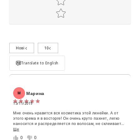
Нові
10
Поділиться досвідом використання
Translate to English
Марина
М
15/11/2019
Мне очень нравится вся косметика этой линейки. А от
Об'єм:
этого крема я в восторге! Он очень круто пахнет, легко
наносится и распределяется по волосам, не склеивает
Star rating
их и не жирнит. Волосы красиво ложатся шикарными
Ще
волнами, гладкие, глянцевые, блестящие. И цена доволи
0
0
приемлемая.