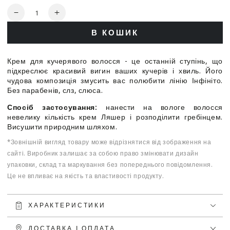
Кількість
Зменшити
Збільшити
кількість
кількість
В КОШИК
для
для
Lecher
Lecher
Professional
Professional
Крем для кучерявого волосся - це останній ступінь, що
Infinito
Infinito
підкреслює красивий вигин ваших кучерів і хвиль. Його
Cream
Cream
чудова композиція змусить вас полюбити лінію Інфініто.
-
-
Без парабенів, слз, слюса.
Крем
Крем
Спосіб застосування:
нанести на вологе волосся
для
для
невелику кількість крем Ляшер і розподілити гребінцем.
кучерявого
кучерявого
Висушити природним шляхом.
волосся
волосся
*Зовнішній вигляд товару може відрізнятися від зображення на
сайті. Виробник залишає за собою право змінювати дизайн
упаковки, склад та маркування без попереднього повідомлення.
Це не впливає на якість та властивості продукту.
ХАРАКТЕРИСТИКИ
ДОСТАВКА І ОПЛАТА