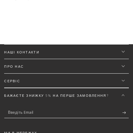
Ім'я
*
НАШІ КОНТАКТИ
Email
ПРО НАС
СЕРВІС
Текст відгуку (не менш 50 символів)
*
БАЖАЄТЕ ЗНИЖКУ 5% НА ПЕРШЕ ЗАМОВЛЕННЯ?
Введіть
Email
Додайте деталей до відгуку щоб отримати знижку
5%