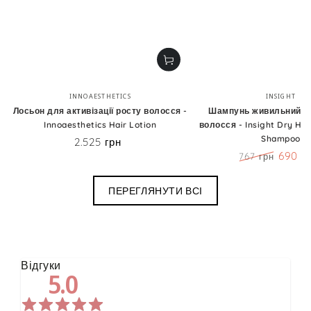
Бренд:
Бренд
INNOAESTHETICS
INSIGHT
Лосьон для активізації росту волосся -
Шампунь живильний д
Innoaesthetics Hair Lotion
волосся - Insight Dry Hai
Shampoo
2.525 грн
Ціна
690 г
767 грн
Ціна
Знижк
ПЕРЕГЛЯНУТИ ВСІ
Відгуки
5.0