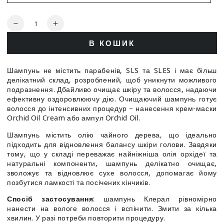
варіант
роспродано
Кількість
Зменшити
Збільшити
кількість
кількість
В КОШИК
для
для
Шампунь
Шампунь
очищуючий
очищуючий
Шампунь не містить парабенів, SLS та SLES і має більш
безсульфатний
безсульфатний
делікатний склад, розроблений, щоб уникнути можливого
-
-
подразнення. Дбайливо очищає шкіру та волосся, надаючи
Kleral
Kleral
ефективну оздоровлюючу дію. Очищаючий шампунь готує
System
System
волосся до інтенсивних процедур – нанесення крем-маски
Orchid
Orchid
Orchid Oil Cream або ампул Orchid Oil.
Oil
Oil
Шампунь містить олію чайного дерева, що ідеально
Keratin
Keratin
підходить для відновлення балансу шкіри голови. Завдяки
Purifying
Purifying
тому, що у складі переважає найніжніша олія орхідеї та
Shampoo
Shampoo
натуральні компоненти, шампунь делікатно очищає,
зволожує та відновлює сухе волосся, допомагає йому
позбутися ламкості та посічених кінчиків.
Спосіб застосування
: шампунь Клерал рівномірно
нанести на вологе волосся і вспінити. Змити за кілька
хвилин. У разі потреби повторити процедуру.