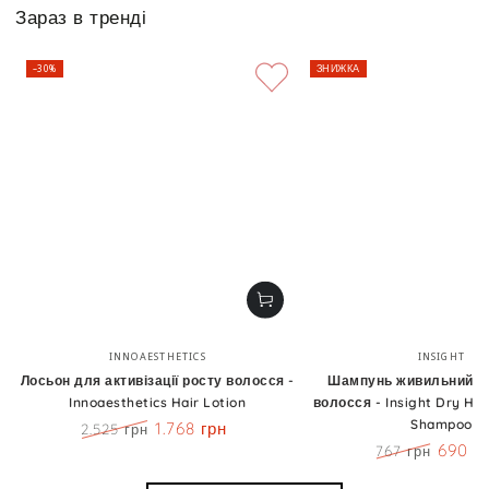
Зараз в тренді
–30%
ЗНИЖКА
Бренд:
Бренд
INNOAESTHETICS
INSIGHT
Лосьон для активізації росту волосся -
Шампунь живильний д
Innoaesthetics Hair Lotion
волосся - Insight Dry Hai
Shampoo
1.768 грн
2.525 грн
Ціна
Знижка
690 г
767 грн
Ціна
Знижк