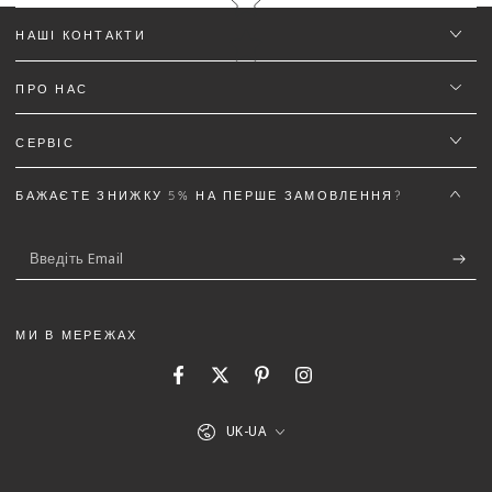
НАШІ КОНТАКТИ
ПРО НАС
Ім'я
*
СЕРВІС
Email
БАЖАЄТЕ ЗНИЖКУ 5% НА ПЕРШЕ ЗАМОВЛЕННЯ?
Введіть
Текст відгуку (не менш 50 символів)
*
Email
МИ В МЕРЕЖАХ
Facebook
Twitter
Pinterest
Instagram
5%
Додайте деталей до відгуку щоб отримати знижку
Мова
UK-UA