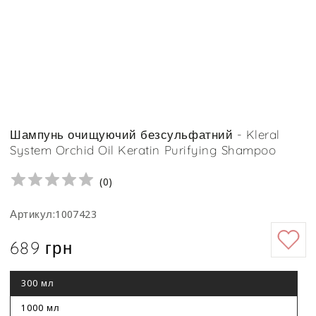
Шампунь очищуючий безсульфатний - Kleral
System Orchid Oil Keratin Purifying Shampoo
(
0
)
Артикул:1007423
689 грн
Ціна
300 мл
Цей
варіант
роспродано
1000 мл
Цей