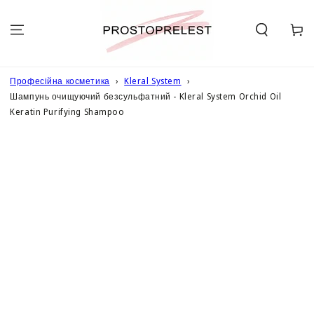
ПЕРЕЙТИ ДО
ОПИСУ
Кошик
Професійна косметика
Kleral System
Шампунь очищуючий безсульфатний - Kleral System Orchid Oil
Keratin Purifying Shampoo
ПЕРЕЙТИ ДО
ІНФОРМАЦІЇ
ПРО ТОВАР