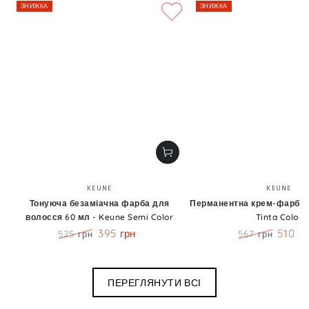
ЗНИЖКА
ЗНИЖКА
Бренд:
Бренд
KEUNE
KEUNE
Тонуюча безаміачна фарба для
Перманентна крем-фарба 6
волосся 60 мл - Keune Semi Color
Tinta Color
395 грн
510 г
525 грн
567 грн
Ціна
Знижка
Ціна
Знижк
ПЕРЕГЛЯНУТИ ВСІ