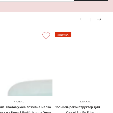
ЗНИЖКА
вна
Лосьйон-
Бренд:
Бренд:
KAARAL
KAARAL
уюча
реконструктор
вна зволожуюча поживна маска
Лосьйон-реконструктор для волосс
осся - Kaaral Purify Hydra Deep
Kaaral Purify Filler Lotion