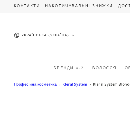
ПЕРЕЙТИ ДО
КОНТАКТИ
НАКОПИЧУВАЛЬНІ ЗНИЖКИ
ДОС
ОПИСУ
Мова
УКРАЇНСЬКА (УКРАЇНА)
БРЕНДИ A-Z
ВОЛОССЯ
О
Професійна косметика
Kleral System
Kleral System Blon
ПЕРЕЙТИ ДО
ІНФОРМАЦІЇ
ПРО ТОВАР