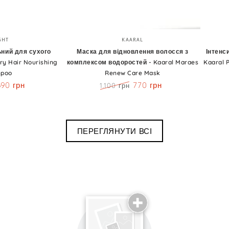
Маска
Інтенси
Бренд:
Бренд:
GHT
KAARAL
для
віднов
ний для сухого
Маска для відновлення волосся з
Інтенс
ry Hair Nourishing
комплексом водоростей - Kaaral Maraes
Kaaral 
відновлення
лосьйо
poo
Renew Care Mask
волосся
-
690 грн
770 грн
1.100 грн
з
Kaaral
Знижка
Ціна
Знижка
комплексом
Purify
водоростей
Restruc
ПЕРЕГЛЯНУТИ ВСІ
-
Intense
Kaaral
Repair
Maraes
Treatm
Renew
Care
ня
Mask