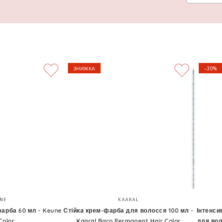
ЗНИЖКА
–30%
Стійка
Інтенси
Бренд:
Бренд:
NE
KAARAL
крем-
зволож
арба 60 мл - Keune
Стійка крем-фарба для волосся 100 мл -
Інтенси
Color
Kaaral Baco Permanent Hair Color
для вол