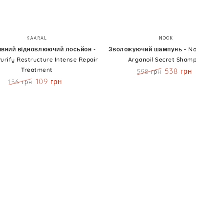
вний
Зволожуючий
Бренд:
Бренд:
KAARAL
NOOK
люючий
шампунь
ивний відновлюючий лосьйон -
Зволожуючий шампунь - Nook Mag
Purify Restructure Intense Repair
Arganoil Secret Shampoo
н
-
Treatment
538 грн
598 грн
Nook
Ціна
Знижка
109 грн
156 грн
Magic
Ціна
Знижка
Arganoil
ture
Secret
Shampoo
ent