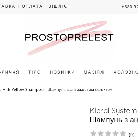
+380 9
ТАВКА І ОПЛАТА
ВІШЛІСТ
БЛИЧЧЯ
ТІЛО
НОВИНКИ
МАКІЯЖ
ЧОЛОВІ
de Anti-Yellow Shampoo - Шампунь з антижовтим ефектом
Kleral System
Шампунь з а
(
0
)