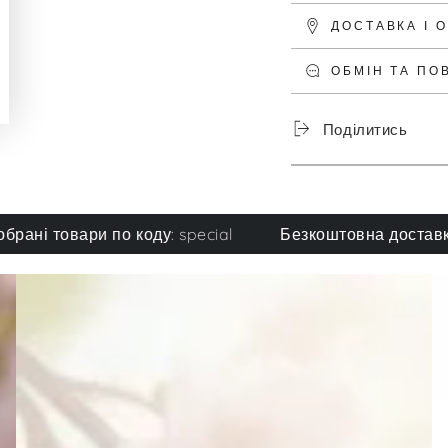
ДОСТАВКА І 
ОБМІН ТА ПО
Поділитись
товари по коду: special
Безкоштовна доставка при 