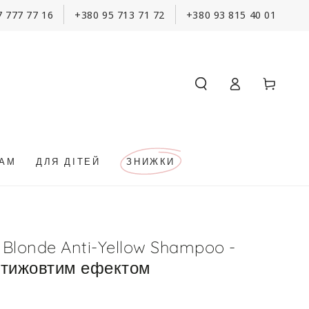
7 777 77 16
+380 95 713 71 72
+380 93 815 40 01
Кошик
Увійти
КАМ
ДЛЯ ДІТЕЙ
ЗНИЖКИ
 Blonde Anti-Yellow Shampoo -
нтижовтим ефектом