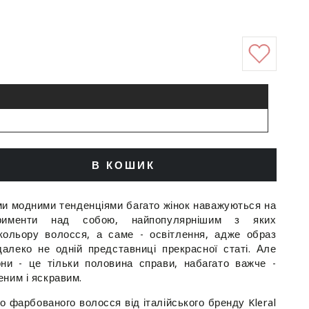
В КОШИК
ити
ь
ими модними тенденціями багато жінок наважуються на
ерименти над собою, найпопулярнішим з яких
кольору волосся, а саме - освітлення, адже образ
алеко не одній представниці прекрасної статі. Але
ни - це тільки половина справи, набагато важче -
еним і яскравим.
o
 фарбованого волосся від італійського бренду Kleral
нь