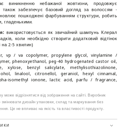
ає виникненню небажаної жовтизни, продовжує
 а також забезпечує базовий догляд за волоссям -
втим
ідновлює пошкоджені фарбуванням структури, робить
м
и, гладенькими.
я:
використовується як звичайний шампунь Клерал
адків, коли необхідно створити додатковий відтінок
 на 2-5 хвилин)
, vp / va copolymer, propylene glycol, vinylamine /
ymer, phenoxyethanol, peg-40 hydrogenated castor oil,
, xylose, benzyl salicylate, methylisothiazolinone,
ohol, linalool, citronellol, geraniol, hexyl cinnamal,
lpha-isomethyl ionone, lactic acid, parfu / fragrance,
у може відрізнятися від зображення на сайті. Виробник
 змінювати дизайн упаковки, склад та маркування без
ння. Це не впливає на якість та властивості продукту.
ТИКИ