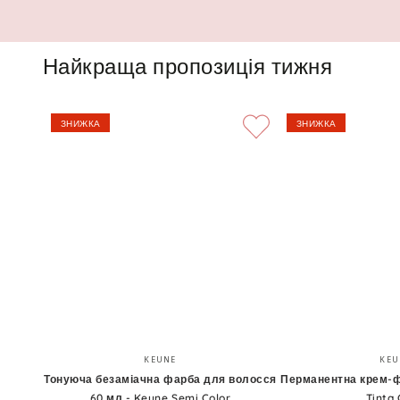
Найкраща пропозиція тижня
ЗНИЖКА
ЗНИЖКА
Тонуюча
Перманентна
Бренд:
KEUNE
KEU
безаміачна
крем-
Тонуюча безаміачна фарба для волосся
Перманентна крем-ф
60 мл - Keune Semi Color
Tinta 