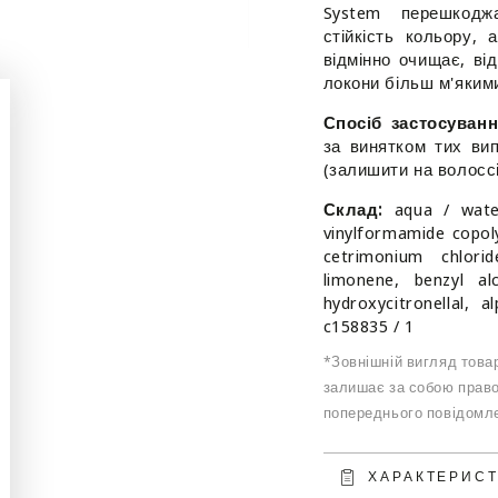
System перешкодж
з
з
стійкість кольору,
антижовтим
антижо
відмінно очищає, в
ефектом
ефекто
локони більш м'яким
Спосіб застосуванн
за винятком тих вип
(залишити на волоссі
Склад:
aqua / water
vinylformamide copol
cetrimonium chloride
limonene, benzyl alc
hydroxycitronellal, a
c158835 / 1
*Зовнішній вигляд товар
залишає за собою право
попереднього повідомле
ХАРАКТЕРИС