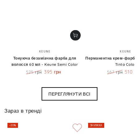
Бренд:
Бренд
KEUNE
KEUNE
Тонуюча безаміачна фарба для
Перманентна крем-фарба 6
волосся 60 мл - Keune Semi Color
Tinta Color
395 грн
510 г
525 грн
567 грн
Ціна
Знижка
Ціна
Знижк
ПЕРЕГЛЯНУТИ ВСІ
Зараз в тренді
–30%
ЗНИЖКА