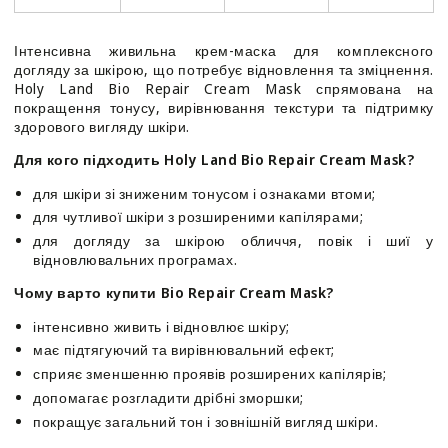
Bio
Bio
Repair
Repair
Cream
Cream
Інтенсивна живильна крем-маска для комплексного
Mask
Mask
догляду за шкірою, що потребує відновлення та зміцнення.
Holy Land Bio Repair Cream Mask спрямована на
покращення тонусу, вирівнювання текстури та підтримку
здорового вигляду шкіри.
Для кого підходить Holy Land Bio Repair Cream Mask?
для шкіри зі зниженим тонусом і ознаками втоми;
для чутливої шкіри з розширеними капілярами;
для догляду за шкірою обличчя, повік і шиї у
відновлювальних програмах.
Чому варто купити Bio Repair Cream Mask?
інтенсивно живить і відновлює шкіру;
має підтягуючий та вирівнювальний ефект;
сприяє зменшенню проявів розширених капілярів;
допомагає розгладити дрібні зморшки;
покращує загальний тон і зовнішній вигляд шкіри.