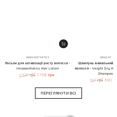
Бренд:
Бренд
INNOAESTHETICS
INSIGHT
Лосьон для активізації росту волосся -
Шампунь живильний д
Innoaesthetics Hair Lotion
волосся - Insight Dry Hai
Shampoo
1.768 грн
2.525 грн
Ціна
Знижка
690 г
767 грн
Ціна
Знижк
ПЕРЕГЛЯНУТИ ВСІ