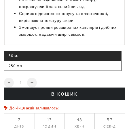
покращуючи її загальний вигляд.
Сприяє підвищенню тонусу та еластичності,
вирівнюючи текстуру шкіри.
Зменшує прояви розширених капілярів і дрібних
зморшок, надаючи шкірі свіжості.
50 мл
Цей
варіант
роспродано
250 мл
Цей
варіант
роспродано
Кількість
Зменшити
Збільшити
кількість
кількість
В КОШИК
для
для
Поживна
Поживна
маска
маска
До кінця акції залишилось:
-
-
Holy
Holy
2
13
48
57
Land
Land
ДНІВ
ГОДИН
ХВ-Н
СЕК-Д