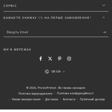
СЕРВІС
Email
БАЖАЄТЕ ЗНИЖКУ 5% НА ПЕРШЕ ЗАМОВЛЕННЯ?
Введіть
Текст відгуку (не менш 50 символів)
*
Email
МИ В МЕРЕЖАХ
Facebook
Twitter
Pinterest
Instagram
5%
Додайте деталей до відгуку щоб отримати знижку
Мова
UK-UA
(Можна завантажити файли gif, jpg, png до 5 МБ)
© 2026,
ProstoPrelest
. Всі права захищені.
Політика конфіденційності
Політика відшкодування
Умови використання
Доставка
Контакти
Публічний договір
Відправити відгук
Скасувати