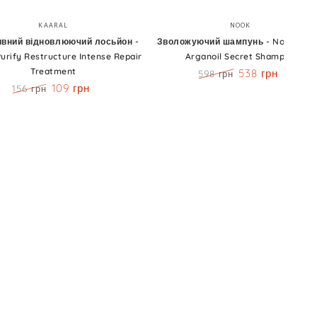
вний
Зволожуючий
Бренд:
Бренд:
KAARAL
NOOK
люючий
шампунь
ивний відновлюючий лосьйон -
Зволожуючий шампунь - Nook Mag
Purify Restructure Intense Repair
Arganoil Secret Shampoo
н
-
Treatment
538 грн
598 грн
Nook
Ціна
Знижка
109 грн
156 грн
Magic
Ціна
Знижка
Arganoil
ture
Secret
Shampoo
ent