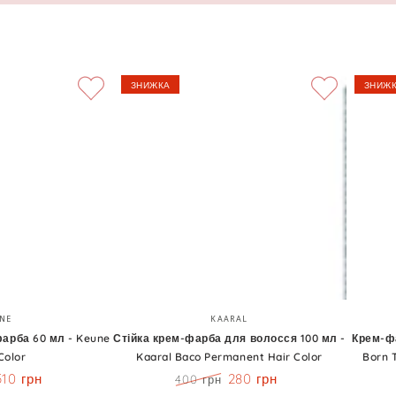
ЗНИЖКА
ЗНИЖ
Стійка
Крем-
Бренд:
Бренд:
NE
KAARAL
крем-
фарба
арба 60 мл - Keune
Стійка крем-фарба для волосся 100 мл -
Крем-фа
Color
Kaaral Baco Permanent Hair Color
Born 
фарба
для
510 грн
280 грн
400 грн
для
волосс
Знижка
Ціна
Знижка