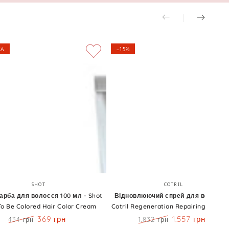
КА
–15%
Відновлюючий
Бренд:
Бренд:
SHOT
COTRIL
спрей
рба для волосся 100 мл - Shot
Відновлюючий спрей для волосся 
To Be Colored Hair Color Cream
Cotril Regeneration Repairing Hair M
для
369 грн
1.557 грн
434 грн
1.832 грн
я
волосся
Ціна
Знижка
Ціна
Знижка