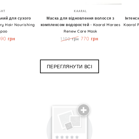
Маска
Інтенси
Бренд:
Бренд:
GHT
KAARAL
для
віднов
ний для сухого
Маска для відновлення волосся з
Інтенс
ry Hair Nourishing
комплексом водоростей - Kaaral Maraes
Kaaral 
відновлення
лосьйо
poo
Renew Care Mask
волосся
-
690 грн
770 грн
1.100 грн
з
Kaaral
Знижка
Ціна
Знижка
комплексом
Purify
водоростей
Restruc
ПЕРЕГЛЯНУТИ ВСІ
-
Intense
Kaaral
Repair
Maraes
Treatm
Renew
Care
ня
Mask
Email