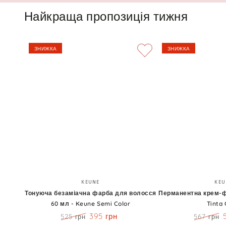
Найкраща пропозиція тижня
ЗНИЖКА
ЗНИЖКА
Тонуюча
Перманентна
Бренд:
KEUNE
KEU
безаміачна
крем-
Тонуюча безаміачна фарба для волосся
Перманентна крем-ф
60 мл - Keune Semi Color
Tinta 
фарба
фарба
395 грн
525 грн
567 грн
для
60
Ціна
Знижка
Ціна