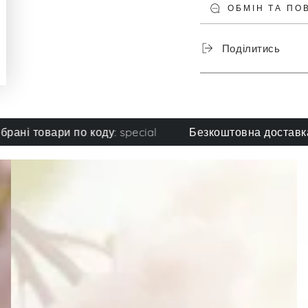
ОБМІН ТА ПО
Поділитись
товари по коду: special
Безкоштовна доставка при з