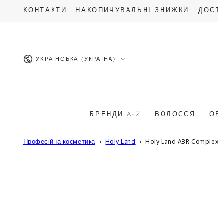
ПЕРЕЙТИ ДО
КОНТАКТИ
НАКОПИЧУВАЛЬНІ ЗНИЖКИ
ДОС
ОПИСУ
Мова
УКРАЇНСЬКА (УКРАЇНА)
БРЕНДИ A-Z
ВОЛОССЯ
О
Професійна косметика
Holy Land
Holy Land ABR Complex 
ПЕРЕЙТИ ДО
ІНФОРМАЦІЇ
ПРО ТОВАР