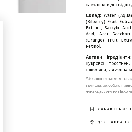
пілінг
пілінг
навчання відповідно
Склад
: Water (Aqua)
(Bilberry) Fruit Extr
Extract, Salicylic Acid
Acid, Acer Sacchar
(Orange) Fruit Extr
Retinol.
Активні ігредіенти
цукрової тростини
гліколева, лимонна к
*Зовнішній вигляд товар
залишає за собою право
попереднього повідомле
ХАРАКТЕРИС
ДОСТАВКА І 