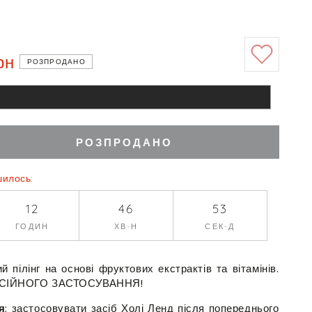
рн
РОЗПРОДАНО
РОЗПРОДАНО
ити
ь
шилось:
12
46
52
ГОДИН
ХВ-Н
СЕК-Д
x
onal
й пілінг на основі фруктових екстрактів та вітамінів.
СІЙНОГО ЗАСТОСУВАННЯ!
ований
й
я
: застосовувати засіб Холі Ленд після попереднього