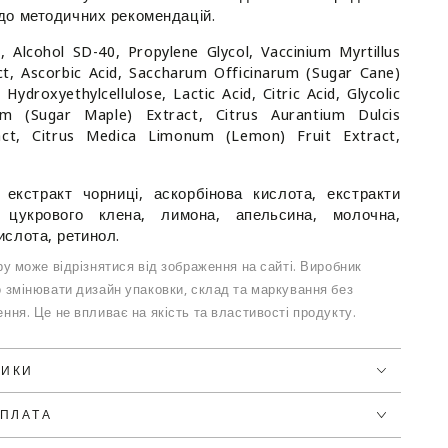
 до методичних рекомендацій.
, Alcohol SD-40, Propylene Glycol, Vaccinium Myrtillus
act, Ascorbic Acid, Saccharum Officinarum (Sugar Cane)
, Hydroxyethylcellulose, Lactic Acid, Citric Acid, Glycolic
um (Sugar Maple) Extract, Citrus Aurantium Dulcis
act, Citrus Medica Limonum (Lemon) Fruit Extract,
: екстракт чорниці, аскорбінова кислота, екстракти
, цукрового клена, лимона, апельсина, молочна,
ислота, ретинол.
у може відрізнятися від зображення на сайті. Виробник
 змінювати дизайн упаковки, склад та маркування без
ння. Це не впливає на якість та властивості продукту.
ТИКИ
ОПЛАТА