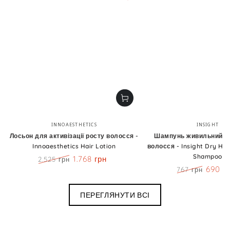
Бренд:
Бренд
INNOAESTHETICS
INSIGHT
Лосьон для активізації росту волосся -
Шампунь живильний д
Innoaesthetics Hair Lotion
волосся - Insight Dry Hai
Shampoo
1.768 грн
2.525 грн
Ціна
Знижка
690 г
767 грн
Ціна
Знижк
ПЕРЕГЛЯНУТИ ВСІ