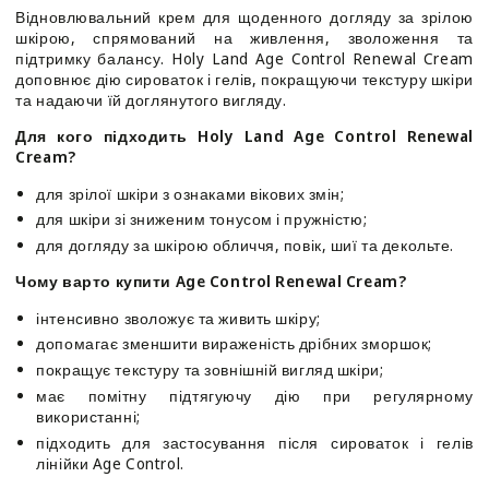
Renewal
Renewal
Відновлювальний крем для щоденного догляду за зрілою
Cream
Cream
шкірою, спрямований на живлення, зволоження та
підтримку балансу. Holy Land Age Control Renewal Cream
доповнює дію сироваток і гелів, покращуючи текстуру шкіри
та надаючи їй доглянутого вигляду.
Для кого підходить Holy Land Age Control Renewal
Cream?
для зрілої шкіри з ознаками вікових змін;
для шкіри зі зниженим тонусом і пружністю;
для догляду за шкірою обличчя, повік, шиї та декольте.
Чому варто купити Age Control Renewal Cream?
інтенсивно зволожує та живить шкіру;
допомагає зменшити вираженість дрібних зморшок;
покращує текстуру та зовнішній вигляд шкіри;
має помітну підтягуючу дію при регулярному
використанні;
підходить для застосування після сироваток і гелів
лінійки Age Control.