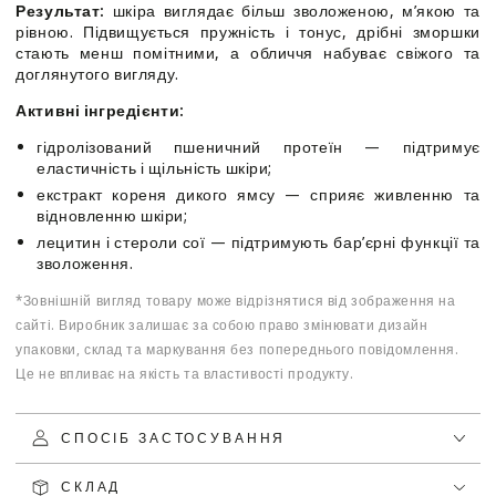
Результат:
шкіра виглядає більш зволоженою, м’якою та
рівною. Підвищується пружність і тонус, дрібні зморшки
стають менш помітними, а обличчя набуває свіжого та
доглянутого вигляду.
Активні інгредієнти:
гідролізований пшеничний протеїн — підтримує
еластичність і щільність шкіри;
екстракт кореня дикого ямсу — сприяє живленню та
відновленню шкіри;
лецитин і стероли сої — підтримують бар’єрні функції та
зволоження.
*Зовнішній вигляд товару може відрізнятися від зображення на
сайті. Виробник залишає за собою право змінювати дизайн
упаковки, склад та маркування без попереднього повідомлення.
Це не впливає на якість та властивості продукту.
СПОСІБ ЗАСТОСУВАННЯ
СКЛАД