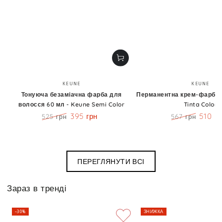
Бренд:
Бренд
KEUNE
KEUNE
Тонуюча безаміачна фарба для
Перманентна крем-фарба 6
волосся 60 мл - Keune Semi Color
Tinta Color
395 грн
510 г
525 грн
567 грн
Ціна
Знижка
Ціна
Знижк
ПЕРЕГЛЯНУТИ ВСІ
Зараз в тренді
–30%
ЗНИЖКА