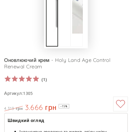
Оновлюючий крем - Holy Land Age Control
Renewal Cream
(
1
)
Артикул:1305
3.666 грн
–15%
4.313 грн
Ціна
Знижка
Швидкий огляд
Інтенсивно зволожує та живить зрілу шкіру,