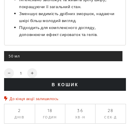
покращуючи її загальний стан.
Зменшує видимість дрібних зморшок, надаючи
шкірі більш молодий вигляд.
Підходить для комплексного догляду,
доповнюючи ефект сироваток та гелів.
50 мл
Цей
варіант
роспродано
Кількість
Зменшити
Збільшити
кількість
кількість
В КОШИК
для
для
Оновлюючий
Оновлюючий
крем
крем
До кінця акції залишилось:
-
-
Holy
Holy
2
18
36
28
Land
Land
ДНІВ
ГОДИН
ХВ-Н
СЕК-Д
Age
Age
Control
Control