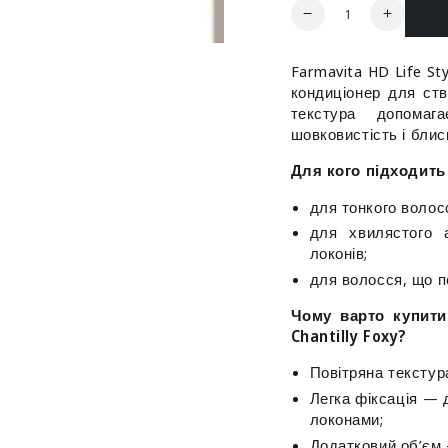
Кількість
Зменшити
Збільш
кількість
кількіст
для
для
Farmavita HD Life Sty
Мус
Мус
кондиціонер для ств
з
з
текстура допомаг
кондиціонером
кондиц
шовковистість і бли
легкої
легкої
фіксації
фіксації
Для кого підходить 
для
для
надання
наданн
для тонкого волосс
об`єму
об`єму
для хвилястого 
-
-
локонів;
Farmavita
Farmavi
для волосся, що п
HD
HD
Life
Life
Чому варто купити 
Style
Style
Chantilly Foxy?
Conditioning
Conditio
&amp;
&amp;
Повітряна текстур
Shaping
Shaping
Легка фіксація —
Chantilly
Chantill
локонами;
Foxy
Foxy
Додатковий об’єм