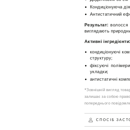
Кондиціонуюча дія 
Антистатичний еф
Результат:
волосся 
виглядають природни
Активні інгредієнти
кондиціонуючі ко
структуру;
фіксуючі поліме
укладки;
антистатичні ком
*Зовнішній вигляд товар
залишає за собою право
попереднього повідомле
СПОСІБ ЗАС