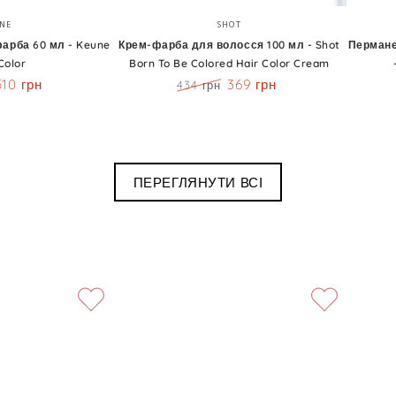
Крем-
Перман
Бренд:
Бренд:
NE
SHOT
фарба
крем-
арба 60 мл - Keune
Крем-фарба для волосся 100 мл - Shot
Пермане
Color
Born To Be Colored Hair Color Cream
для
фарба
510 грн
369 грн
434 грн
волосся
Блонди
Знижка
Ціна
Знижка
100
60
мл
мл
-
-
ПЕРЕГЛЯНУТИ ВСІ
Shot
Keune
Born
Tinta
To
Color
Be
Blond
Colored
Hair
Color
Cream