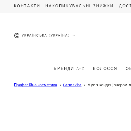
ПЕРЕЙТИ ДО
КОНТАКТИ
НАКОПИЧУВАЛЬНІ ЗНИЖКИ
ДОС
ОПИСУ
Мова
УКРАЇНСЬКА (УКРАЇНА)
БРЕНДИ A-Z
ВОЛОССЯ
О
Професійна косметика
FarmaVita
Мус з кондиціонером ле
ПЕРЕЙТИ ДО
ІНФОРМАЦІЇ
ПРО ТОВАР