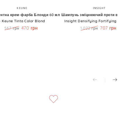
ентна
Шампунь
Бренд:
Бренд:
KEUNE
INSIGHT
зміцнюючий
нтна крем-фарба Блонди 60 мл
Шампунь зміцнюючий проти випадінн
- Keune Tinta Color Blond
Insight Densifying Fortifying Shamp
проти
470 грн
707 грн
567 грн
1.022 грн
випадіння
Ціна
Знижка
Ціна
Знижка
-
Insight
Densifying
Fortifying
Shampoo