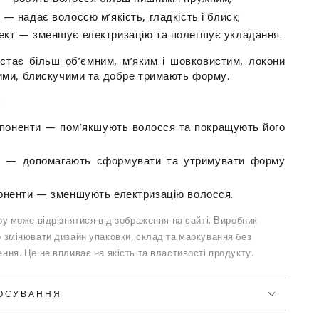
— надає волоссю м’якість, гладкість і блиск;
ект — зменшує електризацію та полегшує укладання.
стає більш об’ємним, м’яким і шовковистим, локони
ми, блискучими та добре тримають форму.
:
мпоненти — пом’якшують волосся та покращують його
ри — допомагають сформувати та утримувати форму
поненти — зменшують електризацію волосся.
у може відрізнятися від зображення на сайті. Виробник
 змінювати дизайн упаковки, склад та маркування без
ння. Це не впливає на якість та властивості продукту.
ТОСУВАННЯ