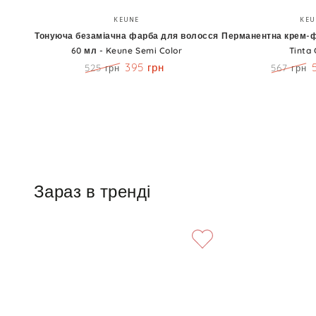
Тонуюча
Перманентна
Бренд:
KEUNE
KEU
безаміачна
крем-
Тонуюча безаміачна фарба для волосся
Перманентна крем-ф
60 мл - Keune Semi Color
Tinta 
фарба
фарба
395 грн
525 грн
567 грн
для
60
Ціна
Знижка
Ціна
волосся
мл
60
-
мл
Keune
-
Tinta
Keune
Color
Зараз в тренді
Semi
Color