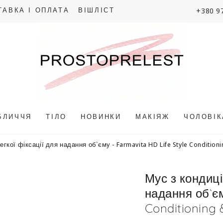
+380 9
ТАВКА І ОПЛАТА
ВІШЛІСТ
БЛИЧЧЯ
ТІЛО
НОВИНКИ
МАКІЯЖ
ЧОЛОВІ
гкої фіксації для надання об`єму - Farmavita HD Life Style Conditioni
Мус з кондиці
надання об`єм
Conditioning 