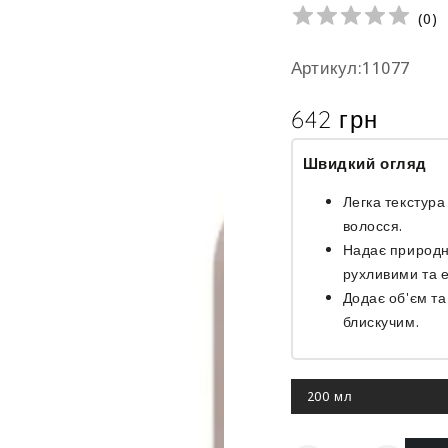
(
0
)
Артикул:11077
642 грн
Ціна
Швидкий огляд
Легка текстур
волосся.
Надає природн
рухливими та 
Додає об'єм та
блискучим.
200 мл
Цей
варіант
роспродано