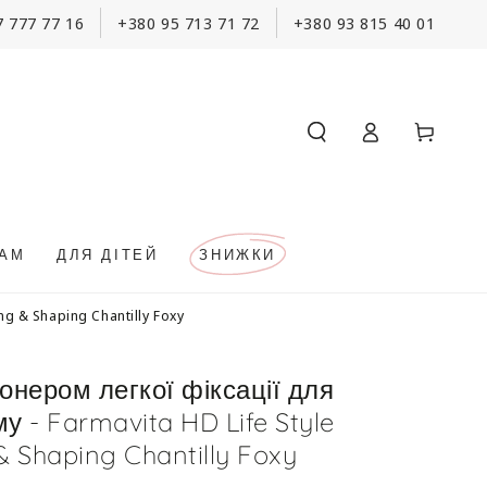
7 777 77 16
+380 95 713 71 72
+380 93 815 40 01
Кошик
Увійти
КАМ
ДЛЯ ДІТЕЙ
ЗНИЖКИ
ng & Shaping Chantilly Foxy
онером легкої фіксації для
у - Farmavita HD Life Style
& Shaping Chantilly Foxy