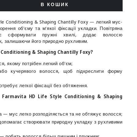
В КОШИК
ити
ь
le Conditioning & Shaping Chantilly Foxy — легкий мус-
орення об’єму та м’якої фіксації укладки. Повітряна
ає сформувати пружні хвилі, додає волоссю
іонером
ск, залишаючи його природно рухливим.
Conditioning & Shaping Chantilly Foxy?
я
я, якому потрібен легкий об’єм;
або кучерявого волосся, щоб підкреслити форму
ta
отребує легкої фіксації без обтяження.
Farmavita HD Life Style Conditioning & Shaping
ning
а — мус легко розподіляється та не обтяжує волосся;
 допомагає створювати природну укладку з рухливими
y
 — робить волосся більш пишним і пружним;