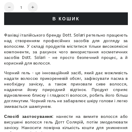
Кількість
Зменшити
Збільшити
кількість
кількість
В КОШИК
для
для
Dott.
Dott.
Solari
Solari
Фахівці італійського бренду Dott. Solari ретельно працюють
Style
Style
над створенням професійних засобів для догляду за
Gel
Gel
волоссям. У складі продуктів міститися тільки високоякісні
In
In
компоненти, за рахунок чого використання косметичних
Black
Black
засобів Dott. Solari - не просто безпечний процес, а й
-Чорний
-Чорний
корисний для волосся.
гель
гель
Чорний гель - це інноваційний засіб, який дає можливість
для
для
надати волоссю прикореневій обсяг, зафіксувати пасма в
волосся
волосся
необхідну зачіску, а також приховати сиве волосся,
надаючи йому природний відтінок. Продукт сприяє
відновленню блиску і гладкості волосся, робить його більш
доглянутим. Чорний гель не забарвлює шкіру голови і легко
змивається шампунем.
Спосіб застосування:
нанести на вимите волосся або
висушені волосся гель Дотт Солярій, потім змоделювати
зачіску. Наносити помірна кількість кошти для уникнення