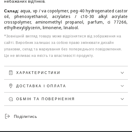
небажаних відтінків.
Склад:
aqua, vp / va copolymer, peg-40 hydrogenated castor
oil, phenoxyethanol, acrylates / c10-30 alkyl acrylate
crosspolymer, aminomethyl propanol, parfum, ci 77266,
ethylhexylglycerin, limonene, linalool.
*Зовнішній вигляд товару може відрізнятися від зображення на
сайті. Виробник залишає за собою право змінювати дизайн
упаковки, склад та маркування без попереднього повідомлення.
Це не впливає на якість та властивості продукту.
ХАРАКТЕРИСТИКИ
ДОСТАВКА І ОПЛАТА
ОБМІН ТА ПОВЕРНЕННЯ
Поділитись