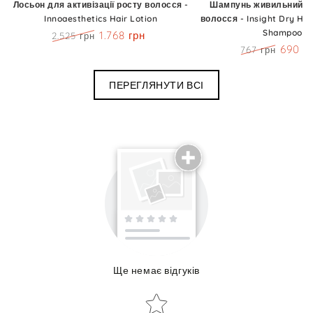
Лосьон для активізації росту волосся -
Шампунь живильний д
Innoaesthetics Hair Lotion
волосся - Insight Dry Hai
Shampoo
1.768 грн
2.525 грн
Ціна
Знижка
690 г
767 грн
Ціна
Знижк
ПЕРЕГЛЯНУТИ ВСІ
Поділиться досвідом використання
Ще немає відгуків
Об'єм:
Star rating