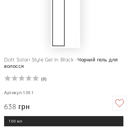
Dott. Solari Style Gel In Black -Чорний гель для
волосся
(
0
)
Артикул:139.1
638 грн
Ціна
100 мл
Цей
варіант
роспродано