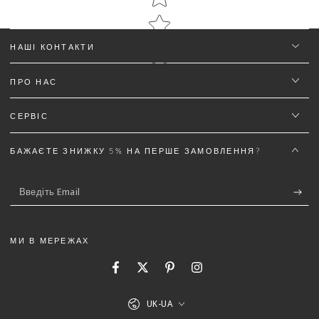
НАШІ КОНТАКТИ
ПРО НАС
Ім'я
*
СЕРВІС
Email
БАЖАЄТЕ ЗНИЖКУ 5% НА ПЕРШЕ ЗАМОВЛЕННЯ?
Введіть
Текст відгуку (не менш 50 символів)
*
Email
МИ В МЕРЕЖАХ
Facebook
Twitter
Pinterest
Instagram
5%
Додайте деталей до відгуку щоб отримати знижку
Мова
UK-UA