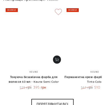
ЗНИЖКА
ЗНИЖКА
Бренд:
Бренд
KEUNE
KEUNE
Тонуюча безаміачна фарба для
Перманентна крем-фарба 6
волосся 60 мл - Keune Semi Color
Tinta Color
395 грн
510 г
525 грн
567 грн
Ціна
Знижка
Ціна
Знижк
ПЕРЕГЛЯНУТИ ВСІ