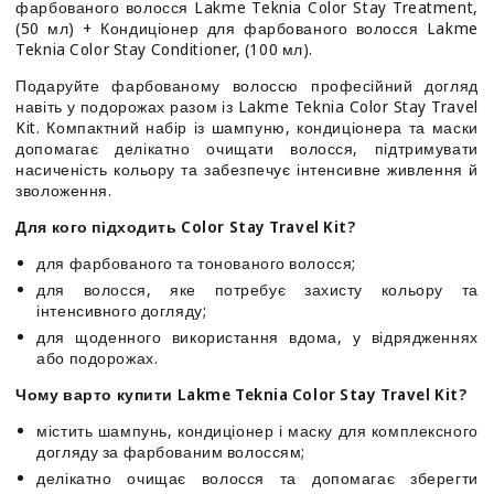
фарбованого
фарбованого
фарбованого волосся Lakme Teknia Color Stay Treatment,
волосся
волосся
(50 мл) + Кондиціонер для фарбованого волосся Lakme
-
-
Teknia Color Stay Conditioner, (100 мл).
Lakme
Lakme
Подаруйте фарбованому волоссю професійний догляд
Teknia
Teknia
навіть у подорожах разом із Lakme Teknia Color Stay Travel
Color
Color
Kit. Компактний набір із шампуню, кондиціонера та маски
Stay
Stay
допомагає делікатно очищати волосся, підтримувати
Travel
Travel
насиченість кольору та забезпечує інтенсивне живлення й
Kit
Kit
зволоження.
Для кого підходить Color Stay Travel Kit?
для фарбованого та тонованого волосся;
для волосся, яке потребує захисту кольору та
інтенсивного догляду;
для щоденного використання вдома, у відрядженнях
або подорожах.
Чому варто купити Lakme Teknia Color Stay Travel Kit?
містить шампунь, кондиціонер і маску для комплексного
догляду за фарбованим волоссям;
делікатно очищає волосся та допомагає зберегти