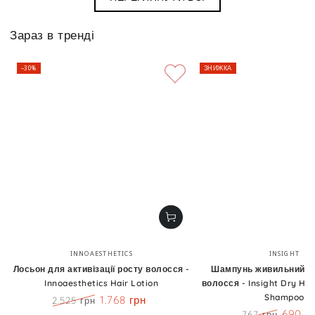
Зараз в тренді
–30%
ЗНИЖКА
Бренд:
Бренд
INNOAESTHETICS
INSIGHT
Лосьон для активізації росту волосся -
Шампунь живильний д
Innoaesthetics Hair Lotion
волосся - Insight Dry Hai
Shampoo
1.768 грн
2.525 грн
Ціна
Знижка
690 г
767 грн