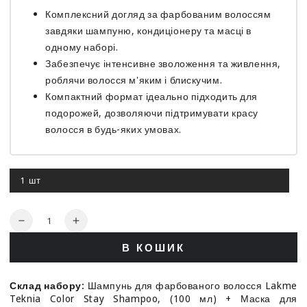
Комплексний догляд за фарбованим волоссям
завдяки шампуню, кондиціонеру та масці в
одному наборі.
Забезпечує інтенсивне зволоження та живлення,
роблячи волосся м'яким і блискучим.
Компактний формат ідеально підходить для
подорожей, дозволяючи підтримувати красу
волосся в будь-яких умовах.
1 шт
Цей
варіант
роспродано
Кількість
Зменшити
Збільшити
кількість
кількість
В КОШИК
для
для
Дорожній
Дорожній
набір
набір
Склад набору:
Шампунь для фарбованого волосся Lakme
для
для
Teknia Color Stay Shampoo, (100 мл) + Маска для