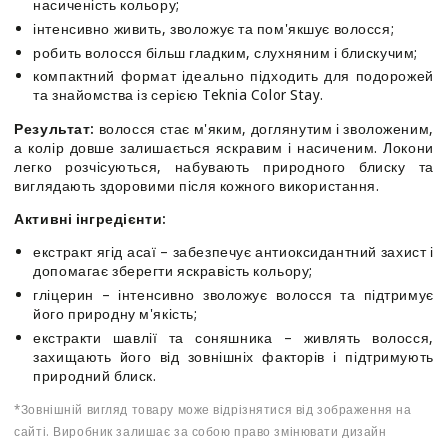
насиченість кольору;
інтенсивно живить, зволожує та пом'якшує волосся;
робить волосся більш гладким, слухняним і блискучим;
компактний формат ідеально підходить для подорожей
та знайомства із серією Teknia Color Stay.
Результат:
волосся стає м'яким, доглянутим і зволоженим,
а колір довше залишається яскравим і насиченим. Локони
легко розчісуються, набувають природного блиску та
виглядають здоровими після кожного використання.
Активні інгредієнти:
екстракт ягід асаї – забезпечує антиоксидантний захист і
допомагає зберегти яскравість кольору;
гліцерин – інтенсивно зволожує волосся та підтримує
його природну м'якість;
екстракти шавлії та соняшника – живлять волосся,
захищають його від зовнішніх факторів і підтримують
природний блиск.
*Зовнішній вигляд товару може відрізнятися від зображення на
сайті. Виробник залишає за собою право змінювати дизайн