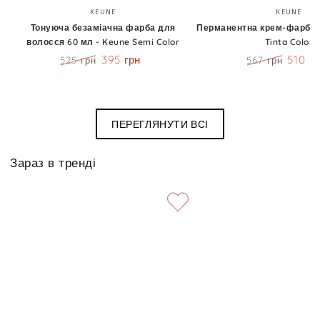
Бренд:
Бренд
KEUNE
KEUNE
Тонуюча безаміачна фарба для
Перманентна крем-фарба 6
волосся 60 мл - Keune Semi Color
Tinta Color
395 грн
510 г
525 грн
567 грн
Ціна
Знижка
Ціна
Знижк
ПЕРЕГЛЯНУТИ ВСІ
Зараз в тренді