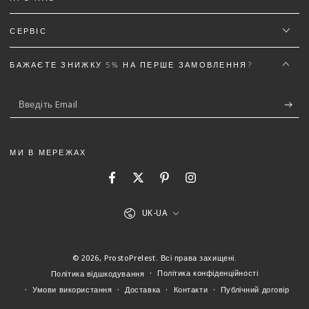
(Можна завантажити файли gif, jpg, png до 5 МБ)
СЕРВІС
БАЖАЄТЕ ЗНИЖКУ 5% НА ПЕРШЕ ЗАМОВЛЕННЯ?
Відправити відгук
Скасувати
Введіть
Email
МИ В МЕРЕЖАХ
Facebook
Twitter
Pinterest
Instagram
Мова
UK-UA
© 2026,
ProstoPrelest
. Всі права захищені.
Політика конфіденційності
Політика відшкодування
Умови використання
Доставка
Контакти
Публічний договір