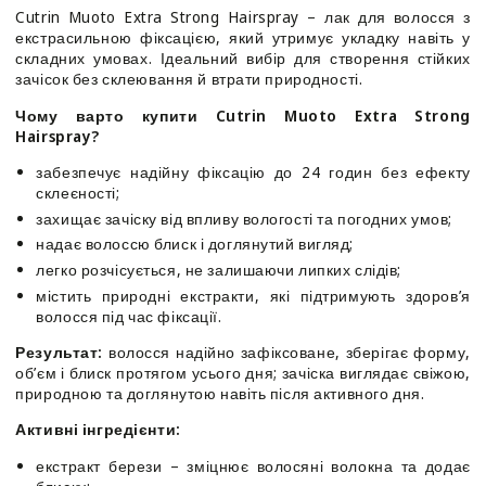
Strong
Strong
Cutrin Muoto Extra Strong Hairspray – лак для волосся з
Hairspray
Hairspray
екстрасильною фіксацією, який утримує укладку навіть у
складних умовах. Ідеальний вибір для створення стійких
зачісок без склеювання й втрати природності.
Чому варто купити Cutrin Muoto Extra Strong
Hairspray?
забезпечує надійну фіксацію до 24 годин без ефекту
склеєності;
захищає зачіску від впливу вологості та погодних умов;
надає волоссю блиск і доглянутий вигляд;
легко розчісується, не залишаючи липких слідів;
містить природні екстракти, які підтримують здоров’я
волосся під час фіксації.
Результат:
волосся надійно зафіксоване, зберігає форму,
об’єм і блиск протягом усього дня; зачіска виглядає свіжою,
природною та доглянутою навіть після активного дня.
Активні інгредієнти:
екстракт берези – зміцнює волосяні волокна та додає