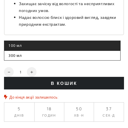
Захищає зачіску від вологості та несприятливих
погодних умов.
Надає волоссю блиск і здоровий вигляд, завдяки
природним екстрактам.
100 мл
Цей
варіант
роспродано
300 мл
Цей
варіант
роспродано
Кількість
Зменшити
Збільшити
кількість
кількість
В КОШИК
для
для
Лак
Лак
екстрасильної
екстрасильної
До кінця акції залишилось:
фіксації
фіксації
-
-
5
18
50
37
Cutrin
Cutrin
ДНІВ
ГОДИН
ХВ-Н
СЕК-Д
Muoto
Muoto
Extra
Extra