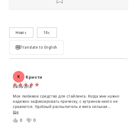
Нові
10
Поділиться досвідом використання
Translate to English
Кристи
К
04/06/2018
Мое любимое средство для стайлинга. Когда мне нужно
Об'єм:
надежно зафиксировать прическу, с кутрином никто не
сравнится. Удобный распылитель и мега сильная
Star rating
фиксация больше суток.
Ще
0
0