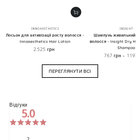
Бренд:
Бренд
INNOAESTHETICS
INSIGHT
Лосьон для активізації росту волосся -
Шампунь живильний д
Innoaesthetics Hair Lotion
волосся - Insight Dry Hai
Shampoo
2.525 грн
Ціна
767 грн
1.193
Ціна
ПЕРЕГЛЯНУТИ ВСІ
Відгуки
5.0
2