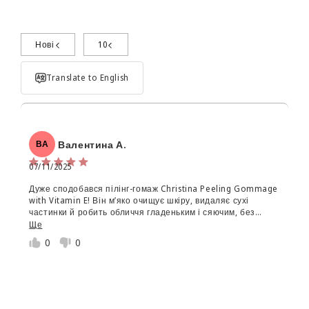
Нові
10
Поділиться досвідом використання
Translate to English
Валентина А.
ВА
07/11/2025
Дуже сподобався пілінг-гомаж Christina Peeling Gommage
Об'єм:
with Vitamin E! Він м’яко очищує шкіру, видаляє сухі
частинки й робить обличчя гладеньким і сяючим, без
Star rating
подразнення. Завдяки вітаміну Е шкіра після процедури
Ще
не пересушена, а навпаки — м’яка, ніжна й зволожена.
0
0