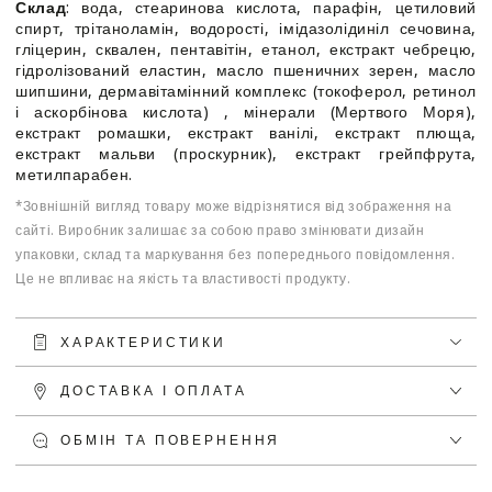
Склад
: вода, стеаринова кислота, парафін, цетиловий
спирт, трітаноламін, водорості, імідазолідиніл сечовина,
гліцерин, сквален, пентавітін, етанол, екстракт чебрецю,
гідролізований еластин, масло пшеничних зерен, масло
шипшини, дермавітамінний комплекс (токоферол, ретинол
і аскорбінова кислота) , мінерали (Мертвого Моря),
екстракт ромашки, екстракт ванілі, екстракт плюща,
екстракт мальви (проскурник), екстракт грейпфрута,
метилпарабен.
*Зовнішній вигляд товару може відрізнятися від зображення на
сайті. Виробник залишає за собою право змінювати дизайн
упаковки, склад та маркування без попереднього повідомлення.
Це не впливає на якість та властивості продукту.
ХАРАКТЕРИСТИКИ
ДОСТАВКА І ОПЛАТА
ОБМІН ТА ПОВЕРНЕННЯ