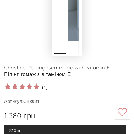
Christina Peeling Gommage with Vitamin E -
Пілінг-гомаж з вітаміном Е
(
1
)
Артикул:CHR031
1.380 грн
Ціна
250 мл
Цей