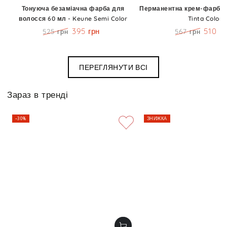
Тонуюча безаміачна фарба для
Перманентна крем-фарба 6
волосся 60 мл - Keune Semi Color
Tinta Color
395 грн
510 г
525 грн
567 грн
Ціна
Знижка
Ціна
Знижк
ПЕРЕГЛЯНУТИ ВСІ
Зараз в тренді
–30%
ЗНИЖКА