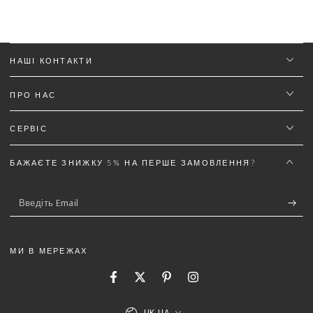
Ім'я
*
НАШІ КОНТАКТИ
Email
ПРО НАС
СЕРВІС
Текст відгуку (не менш 50 символів)
*
БАЖАЄТЕ ЗНИЖКУ 5% НА ПЕРШЕ ЗАМОВЛЕННЯ?
Введіть
Email
Додайте деталей до відгуку щоб отримати знижку
5%
МИ В МЕРЕЖАХ
Facebook
Twitter
Pinterest
Instagram
Мова
(Можна завантажити файли gif, jpg, png до 5 МБ)
UK-UA