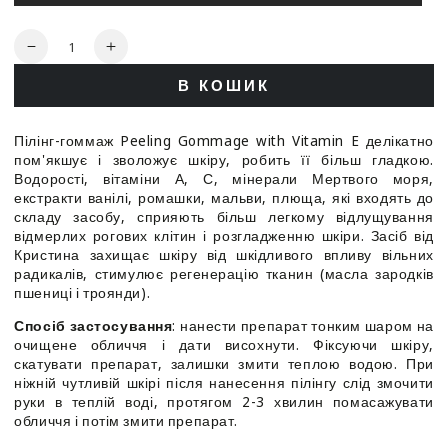
варіант
роспродано
Кількість
Зменшити
Збільшити
кількість
кількість
В КОШИК
для
для
Christina
Christina
Peeling
Peeling
Пілінг-гоммаж Peeling Gommage with Vitamin E делікатно
Gommage
Gommage
пом'якшує і зволожує шкіру, робить її більш гладкою.
with
with
Водорості, вітаміни А, С, мінерали Мертвого моря,
Vitamin
Vitamin
екстракти ванілі, ромашки, мальви, плюща, які входять до
E
E
складу засобу, сприяють більш легкому відлущування
-
-
відмерлих рогових клітин і розгладженню шкіри. Засіб від
Кристина захищає шкіру від шкідливого впливу вільних
Пілінг-
Пілінг-
радикалів, стимулює регенерацію тканин (масла зародків
гомаж
гомаж
пшениці і троянди).
з
з
вітаміном
вітаміном
Спосіб застосування
: нанести препарат тонким шаром на
Е
Е
очищене обличчя і дати висохнути. Фіксуючи шкіру,
скатувати препарат, залишки змити теплою водою. При
ніжній чутливій шкірі після нанесення пілінгу слід змочити
руки в теплій воді, протягом 2-3 хвилин помасажувати
обличчя і потім змити препарат.