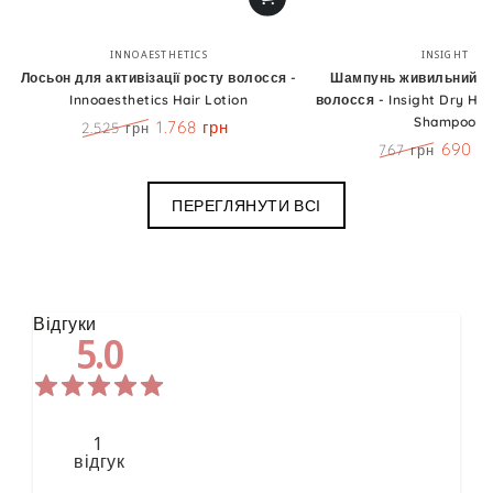
Бренд:
Бренд
INNOAESTHETICS
INSIGHT
Лосьон для активізації росту волосся -
Шампунь живильний д
Innoaesthetics Hair Lotion
волосся - Insight Dry Hai
Shampoo
1.768 грн
2.525 грн
Ціна
Знижка
690 г
767 грн
Ціна
Знижк
ПЕРЕГЛЯНУТИ ВСІ
Відгуки
5.0
1
відгук