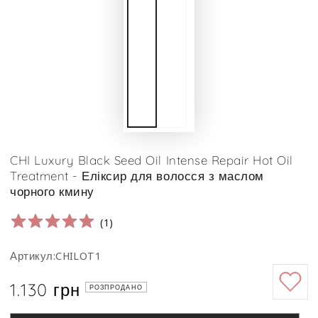
CHI Luxury Black Seed Oil Intense Repair Hot Oil
Treatment - Еліксир для волосся з маслом
чорного кмину
(
1
)
Артикул:CHILOT1
1.130 грн
Ціна
РОЗПРОДАНО