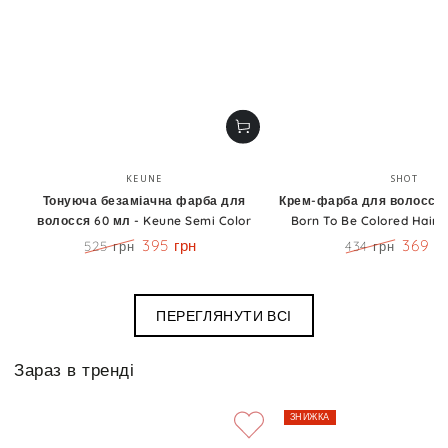
Бренд:
Бренд
KEUNE
SHOT
Тонуюча безаміачна фарба для
Крем-фарба для волосся 1
волосся 60 мл - Keune Semi Color
Born To Be Colored Hair 
395 грн
369 г
525 грн
434 грн
Ціна
Знижка
Ціна
Знижк
ПЕРЕГЛЯНУТИ ВСІ
Зараз в тренді
ЗНИЖКА