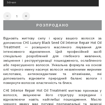
50 мл
Цей
варіант
роспродано
Кількість
Зменшити
Збільшити
кількість
кількість
РОЗПРОДАНО
для
для
CHI
CHI
Luxury
Luxury
Відновіть життєву силу і красу вашого волосся за
Black
Black
допомогою CHI Luxury Black Seed Oil Intense Repair Hot Oil
Seed
Seed
Treatment — розкішного масляного лікування для
Oil
Oil
інтенсивного відновлення. Цей професійний засіб
Intense
Intense
спеціально розроблений для глибокого живлення,
Repair
Repair
зміцнення і реструктуризації пошкодженого, ослабленого
або пересушеного волосся. Унікальна формула на основі
Hot
Hot
олії чорного кмину насичує волосся незамінними жирними
Oil
Oil
кислотами, антиоксидантами та вітамінами, які
Treatment
Treatment
допомагають відновити природний баланс вологи і
-
-
повернути волоссю еластичність та блиск.
Еліксир
Еліксир
для
для
CHI Intense Repair Hot Oil Treatment миттєво проникає у
волосся
волосся
волосся, зміцнюючи його структуру зсередини і
з
з
відновлюючи навіть найглибші пошкодження. Масло
маслом
маслом
чорного кмину має потужні протизапальні та захисні