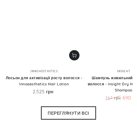
Бренд:
Бренд
INNOAESTHETICS
INSIGHT
Лосьон для активізації росту волосся -
Шампунь живильний д
Innoaesthetics Hair Lotion
волосся - Insight Dry Hai
Shampoo
2.525 грн
Ціна
690 г
767 грн
Ціна
Знижк
ПЕРЕГЛЯНУТИ ВСІ