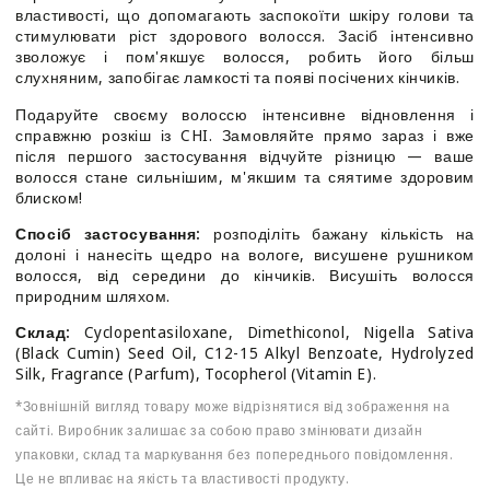
чорного
чорного
властивості, що допомагають заспокоїти шкіру голови та
кмину
кмину
стимулювати ріст здорового волосся. Засіб інтенсивно
зволожує і пом'якшує волосся, робить його більш
слухняним, запобігає ламкості та появі посічених кінчиків.
Подаруйте своєму волоссю інтенсивне відновлення і
справжню розкіш із CHI. Замовляйте прямо зараз і вже
після першого застосування відчуйте різницю — ваше
волосся стане сильнішим, м'якшим та сяятиме здоровим
блиском!
Спосіб застосування:
розподіліть бажану кількість на
долоні і нанесіть щедро на вологе, висушене рушником
волосся, від середини до кінчиків. Висушіть волосся
природним шляхом.
Склад:
Cyclopentasiloxane, Dimethiconol, Nigella Sativa
(Black Cumin) Seed Oil, C12-15 Alkyl Benzoate, Hydrolyzed
Silk, Fragrance (Parfum), Tocopherol (Vitamin E).
*Зовнішній вигляд товару може відрізнятися від зображення на
сайті. Виробник залишає за собою право змінювати дизайн
упаковки, склад та маркування без попереднього повідомлення.
Це не впливає на якість та властивості продукту.