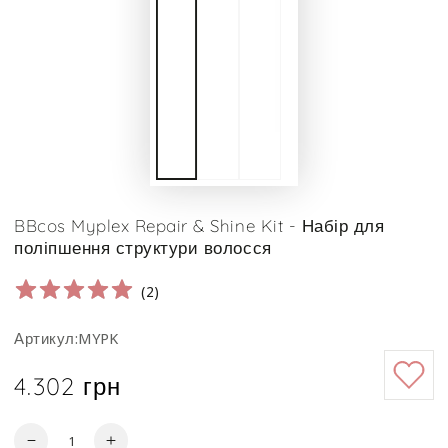
BBcos Myplex Repair & Shine Kit - Набір для
поліпшення структури волосся
(
2
)
Артикул:MYPK
4.302 грн
Ціна
Кількість