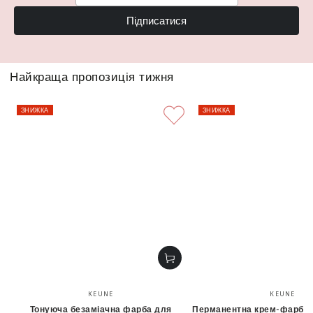
Підписатися
Найкраща пропозиція тижня
ЗНИЖКА
ЗНИЖКА
Бренд:
Бренд
KEUNE
KEUNE
Тонуюча безаміачна фарба для
Перманентна крем-фарба 6