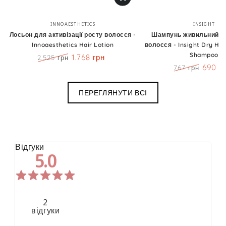
Бренд:
Бренд
INNOAESTHETICS
INSIGHT
Лосьон для активізації росту волосся -
Шампунь живильний д
Innoaesthetics Hair Lotion
волосся - Insight Dry Hai
Shampoo
1.768 грн
2.525 грн
Ціна
Знижка
690 г
767 грн
Ціна
Знижк
ПЕРЕГЛЯНУТИ ВСІ
Відгуки
5.0
2
відгуки