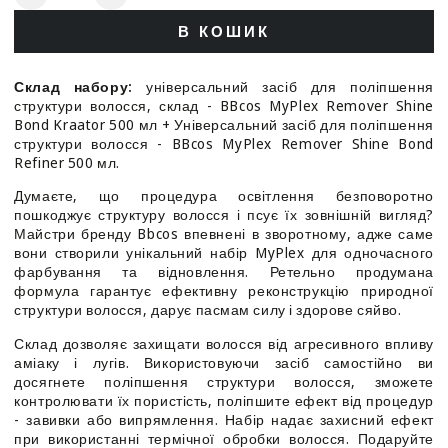
Зменшити
Збільшити
кількість
кількість
В КОШИК
для
для
BBcos
BBcos
Myplex
Myplex
Склад набору:
універсальний засіб для поліпшення
Repair
Repair
структури волосся, склад - BBcos MyPlex Remover Shine
&amp;
&amp;
Bond Kraator 500 мл + Універсальний засіб для поліпшення
Shine
Shine
структури волосся - BBcos MyPlex Remover Shine Bond
Kit
Kit
Refiner 500 мл.
-
-
Думаєте, що процедура освітлення безповоротно
Набір
Набір
пошкоджує структуру волосся і псує їх зовнішній вигляд?
для
для
Майстри бренду Bbcos впевнені в зворотному, адже саме
поліпшення
поліпшення
вони створили унікальний набір MyPlex для одночасного
структури
структури
фарбування та відновлення. Ретельно продумана
волосся
волосся
формула гарантує ефективну реконструкцію природної
структури волосся, дарує пасмам силу і здорове сяйво.
Склад дозволяє захищати волосся від агресивного впливу
аміаку і лугів. Використовуючи засіб самостійно ви
досягнете поліпшення структури волосся, зможете
контролювати їх пористість, поліпшите ефект від процедур
- завивки або випрямлення. Набір надає захисний ефект
при використанні термічної обробки волосся. Подаруйте