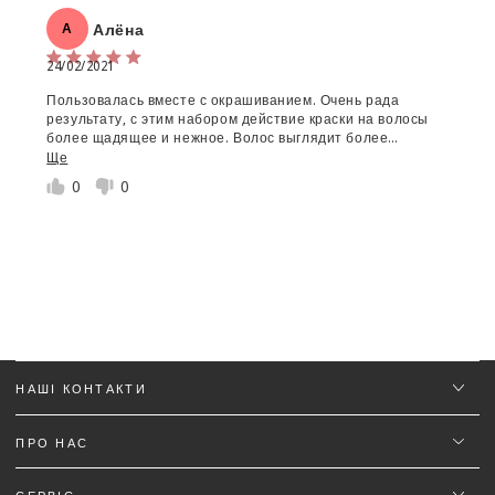
Алёна
А
Ім'я
*
24/02/2021
Пользовалась вместе с окрашиванием. Очень рада
Email
результату, с этим набором действие краски на волосы
более щадящее и нежное. Волос выглядит более
рассыпчастым, блестящим и более густее(прям
Ще
Текст відгуку (не менш 50 символів)
*
ощущение что средство прям обволакивает каждый
0
0
волосок.
Додайте деталей до відгуку щоб отримати знижку
5%
НАШІ КОНТАКТИ
ПРО НАС
(Можна завантажити файли gif, jpg, png до 5 МБ)