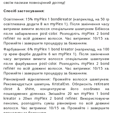
своїм пасмам повноцінний догляд!
Спосіб застосування:
Освітлення: 15% myPlex 1 bondkreator (наприклад, на 50 гр
освітлювача додати 8 мл myPlex 1). Після закінчення часу
витримки вимити волосся спеціальним шампунем Бібікоса
після забарвлення post-color. Розподіліть myPlex 2 bond
refiner по всій довжині волосся. Час витримки: 10/15 хв.
Промийте і завершите процедуру за бажанням.
Фарбування: 6% myPlex 1 bond kreator (наприклад, на 100
гр крем-фарби додайте 6 мл myPlex 1). Після закінчення
часу витримки вимити волосся спеціальним шампунем
після фарбування post-color. Розподіліть myPlex 2 bond
refiner по всій довжині волосся. Час витримки: 10/15 хв.
Промийте і завершите процедуру за бажанням.
Рівномірний відновлення: Промийте волосся шампунем.
Рекомендується шампунь KristalEvo. Обприсніть reKreare
close & shine, концентруючи його особливо на
пошкоджених ділянках. Змішайте 20 мл myPlex 1 bond
kreator з 20мл myPlex 2 bond refiner. Використовуючи
пензлик, розподіліть суміш рівномірно по всій довжині
волосся. Час витримки: 10/15 хв. Промийте і завершите
процедуру за бажанням.