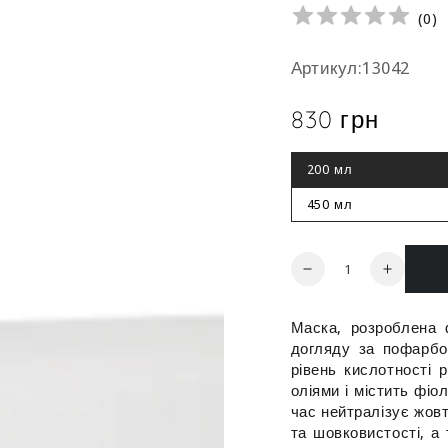
(
0
)
Артикул:13042
830 грн
Ціна
200 мл
Цей
варіант
роспродано
450 мл
Цей
варіант
роспродано
Кількість
Зменшити
Збільш
кількість
кількіст
для
для
Маска, розроблена ф
Маска
Маска
догляду за пофарбо
анти-
анти-
рівень кислотності
жовтизна
жовтиз
оліями і містить фіо
для
для
час нейтралізує жовт
фарбованого
фарбов
та шовковистості, а 
та
та