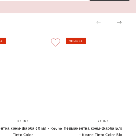
КА
ЗНИЖКА
ентна
Перманентна
Бренд:
Бренд:
KEUNE
KEUNE
крем-
нтна крем-фарба 60 мл - Keune
Перманентна крем-фарба Блонди 60
Tinta Color
- Keune Tinta Color Blond
фарба