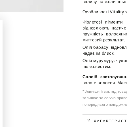
впливу навколишньо
натурального
натурал
волосся
волосс
Особливості Vitality'
-
-
Vitality&#39;s
Vitality
Фіолетові пігменти:
Purblond
Purblon
відновлюють насичені
Glowing
Glowing
пружність волосяни
Mask
Mask
миттєвий результат.
Олія бабасу: віднов
надає їм блиск.
Олія мурумуру: чудов
шовковистим.
Спосіб застосуван
вологе волосся. Мас
*Зовнішній вигляд товар
залишає за собою право
попереднього повідомле
ХАРАКТЕРИС