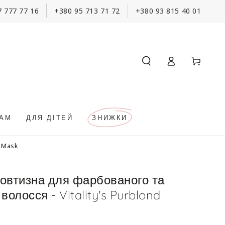
7 777 77 16
+380 95 713 71 72
+380 93 815 40 01
Кошик
Увійти
КАМ
ДЛЯ ДІТЕЙ
ЗНИЖКИ
g Mask
овтизна для фарбованого та
волосся - Vitality's Purblond