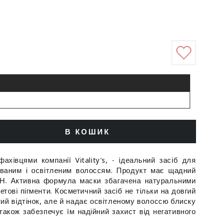
В КОШИК
ити
ь
ахівцями компанії Vitality's, - ідеальний засіб для
ваним і освітленим волоссям. Продукт має щадний
 рН. Активна формула маски збагачена натуральними
на
летові пігменти. Косметичний засіб не тільки на довгий
ий відтінок, але й надає освітленому волоссю блиску
аного
також забезпечує їм надійний захист від негативного