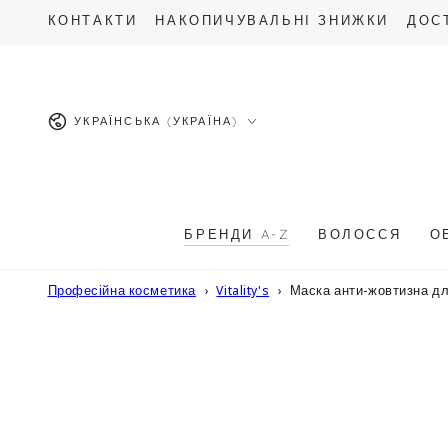
ПЕРЕЙТИ ДО
КОНТАКТИ
НАКОПИЧУВАЛЬНІ ЗНИЖКИ
ДОС
ОПИСУ
Мова
УКРАЇНСЬКА (УКРАЇНА)
БРЕНДИ A-Z
ВОЛОССЯ
О
Професійна косметика
Vitality's
Маска анти-жовтизна для
ПЕРЕЙТИ ДО
ІНФОРМАЦІЇ
ПРО ТОВАР