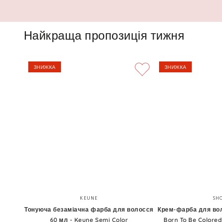
Найкраща пропозиція тижня
ЗНИЖКА
ЗНИЖКА
Тонуюча
Крем-
Бренд:
KEUNE
SH
безаміачна
фарба
Тонуюча безаміачна фарба для волосся
Крем-фарба для вол
60 мл - Keune Semi Color
Born To Be Colored
фарба
для