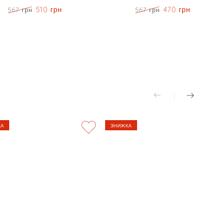
510 грн
470 грн
567 грн
567 грн
Блонди
Ціна
Знижка
Ціна
Знижка
60
мл
-
Keune
Tinta
Color
Blond
КА
ЗНИЖКА