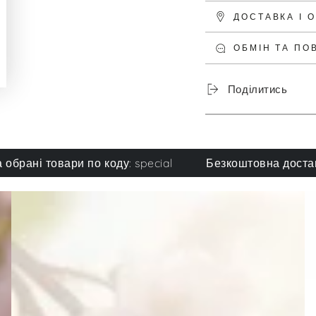
ДОСТАВКА І 
ОБМІН ТА ПО
Поділитись
і товари по коду: special
Безкоштовна доставка при