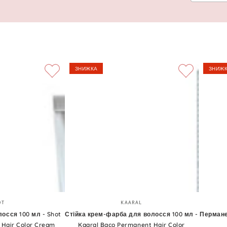
ЗНИЖКА
ЗНИЖ
Стійка
Перман
Бренд:
Бренд:
OT
KAARAL
крем-
крем-
осся 100 мл - Shot
Стійка крем-фарба для волосся 100 мл -
Пермане
 Hair Color Cream
Kaaral Baco Permanent Hair Color
фарба
фарба