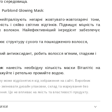
го середовища.
ьного
я
s Purblond Glowing Mask:
&#39;s
 нейтралізують негарні жовтувато-жовтогарячі тони,
d
сть і сяйво світлих відтінків. Підвищує міцність та
х волокон. Найефективніший інгредієнт забезпечує
лює структуру сухого та пошкодженого волосся,
ий антиоксидант, робить волосся м'яким, гладким і
ня
: нанесіть необхідну кількість маски Віталітіс на
ажуйте і ретельно промийте водою.
у може відрізнятися від зображення на сайті. Виробник
 змінювати дизайн упаковки, склад та маркування без
ння. Це не впливає на якість та властивості продукту.
ТИКИ