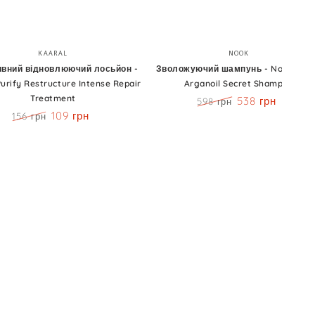
вний
Зволожуючий
Бренд:
Бренд:
KAARAL
NOOK
люючий
шампунь
ивний відновлюючий лосьйон -
Зволожуючий шампунь - Nook Mag
Purify Restructure Intense Repair
Arganoil Secret Shampoo
н
-
Treatment
538 грн
598 грн
Nook
Ціна
Знижка
109 грн
156 грн
Magic
Ціна
Знижка
Arganoil
ture
Secret
Shampoo
ent