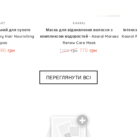
Маска
Інтенси
Бренд:
Бренд:
GHT
KAARAL
для
віднов
ний для сухого
Маска для відновлення волосся з
Інтенс
ry Hair Nourishing
комплексом водоростей - Kaaral Maraes
Kaaral 
відновлення
лосьйо
poo
Renew Care Mask
волосся
-
690 грн
770 грн
1.100 грн
з
Kaaral
Знижка
Ціна
Знижка
комплексом
Purify
водоростей
Restruc
ПЕРЕГЛЯНУТИ ВСІ
-
Intense
Kaaral
Repair
Maraes
Treatm
Renew
Care
ня
Mask