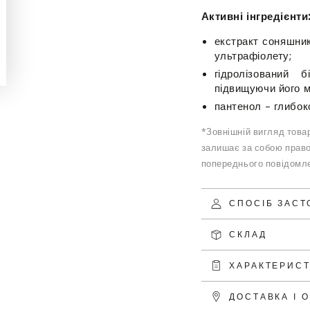
Активні інгредієнти
екстракт соняшник
ультрафіолету;
гідролізований 
підвищуючи його мі
пантенол – глибок
*Зовнішній вигляд товар
залишає за собою право
попереднього повідомле
СПОСІБ ЗАС
СКЛАД
ХАРАКТЕРИС
ДОСТАВКА І 