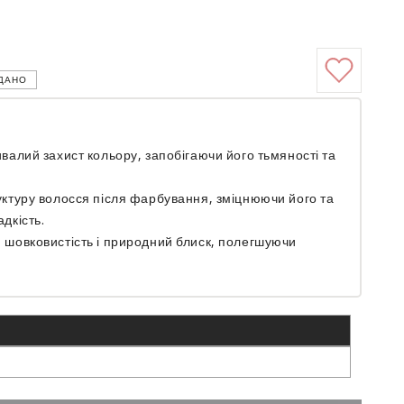
ДАНО
валий захист кольору, запобігаючи його тьмяності та
уктуру волосся після фарбування, зміцнюючи його та
дкість.
 шовковистість і природний блиск, полегшуючи