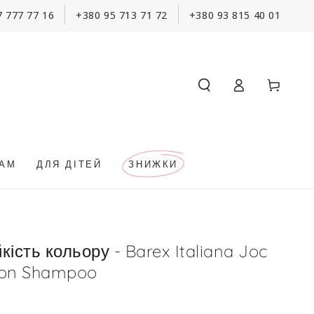
7 777 77 16
+380 95 713 71 72
+380 93 815 40 01
Кошик
Увійти
КАМ
ДЛЯ ДІТЕЙ
ЗНИЖКИ
ість кольору - Barex Italiana Joc
tion Shampoo