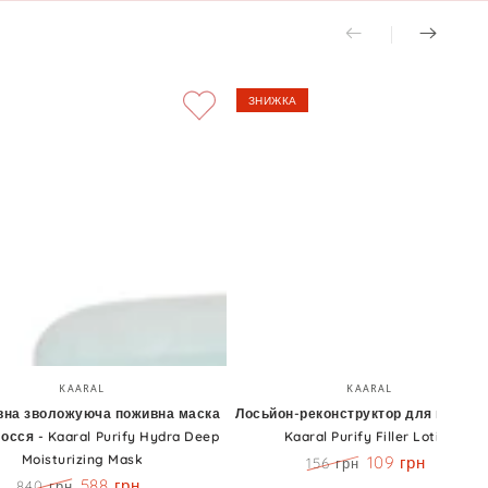
ЗНИЖКА
вна
Лосьйон-
Бренд:
Бренд:
KAARAL
KAARAL
уюча
реконструктор
вна зволожуюча поживна маска
Лосьйон-реконструктор для волосс
осся - Kaaral Purify Hydra Deep
Kaaral Purify Filler Lotion
а
для
Moisturizing Mask
109 грн
156 грн
волосся
Ціна
Знижка
588 грн
840 грн