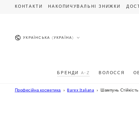
ПЕРЕЙТИ ДО
КОНТАКТИ
НАКОПИЧУВАЛЬНІ ЗНИЖКИ
ДОС
ОПИСУ
Мова
УКРАЇНСЬКА (УКРАЇНА)
БРЕНДИ A-Z
ВОЛОССЯ
О
Професійна косметика
Barex Italiana
Шампунь Стійкість 
ПЕРЕЙТИ ДО
ІНФОРМАЦІЇ
ПРО ТОВАР