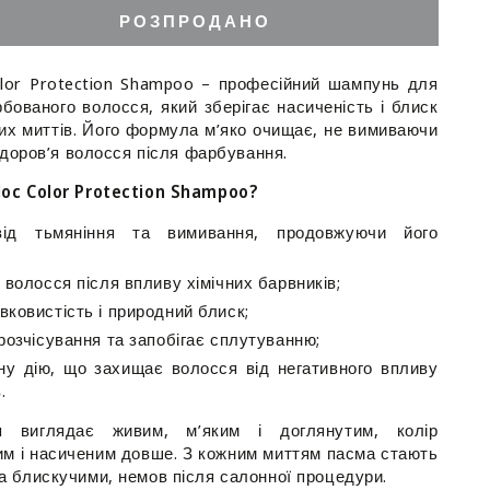
РОЗПРОДАНО
ити
ь
Color Protection Shampoo – професійний шампунь для
нь
бованого волосся, який зберігає насиченість і блиск
ть
них миттів. Його формула м’яко очищає, не вимиваючи
 здоров’я волосся після фарбування.
Joc Color Protection Shampoo?
від тьмяніння та вимивання, продовжуючи його
on
 волосся після впливу хімічних барвників;
o
ковистість і природний блиск;
розчісування та запобігає сплутуванню;
ну дію, що захищає волосся від негативного впливу
.
 виглядає живим, м’яким і доглянутим, колір
м і насиченим довше. З кожним миттям пасма стають
а блискучими, немов після салонної процедури.