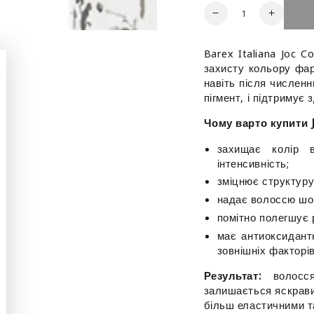
Кількість
Зменшити
Збільш
кількість
кількіст
для
для
Barex Italiana Joc 
Шампунь
Шампу
захисту кольору фар
Стійкість
Стійкіс
навіть після числен
кольору
кольору
пігмент, і підтримує
-
-
Barex
Barex
Чому варто купити 
Italiana
Italiana
Joc
Joc
захищає колір 
Color
Color
інтенсивність;
Protection
Protecti
зміцнює структуру
Shampoo
Shampo
надає волоссю шов
помітно полегшує 
має антиоксидант
зовнішніх факторів
Результат:
волосся
залишається яскрави
більш еластичними т