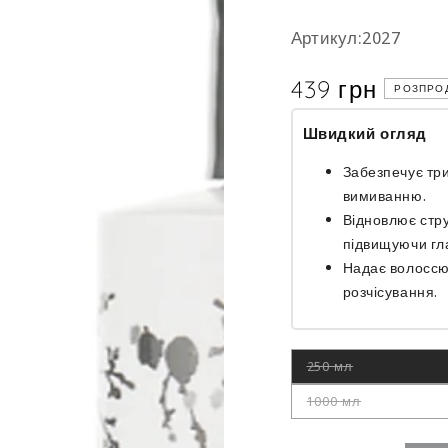
Артикул:2027
439 грн
Ціна
РОЗПРО
Швидкий огляд
Забезпечує три
вимиванню.
Відновлює стр
підвищуючи гла
Надає волоссю
розчісування.
250 мл
Цей
варіант
роспродано
1000 мл
Цей
варіант
роспродано