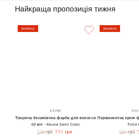
Найкраща пропозиція тижня
ЗНИЖКА
ЗНИЖКА
Тонуюча
Перманентна
Бренд:
KEUNE
KEU
безаміачна
крем-
Тонуюча безаміачна фарба для волосся
Перманентна крем-ф
60 мл - Keune Semi Color
Tinta 
фарба
фарба
395 грн
525 грн
567 грн
для
60
Ціна
Знижка
Ціна