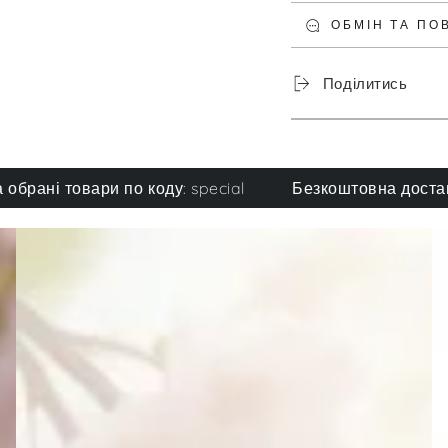
ОБМІН ТА ПО
Поділитись
 товари по коду: special
Безкоштовна доставка при