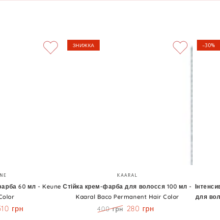
ЗНИЖКА
–30%
Стійка
Інтенси
Бренд:
Бренд:
NE
KAARAL
крем-
зволож
арба 60 мл - Keune
Стійка крем-фарба для волосся 100 мл -
Інтенси
Color
Kaaral Baco Permanent Hair Color
для вол
фарба
поживн
510 грн
280 грн
400 грн
для
маска
Знижка
Ціна
Знижка