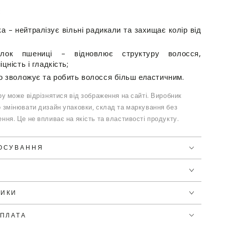
:
а – нейтралізує вільні радикали та захищає колір від
білок пшениці – відновлює структуру волосся,
цність і гладкість;
о зволожує та робить волосся більш еластичним.
у може відрізнятися від зображення на сайті. Виробник
 змінювати дизайн упаковки, склад та маркування без
ння. Це не впливає на якість та властивості продукту.
ТОСУВАННЯ
ТИКИ
ОПЛАТА